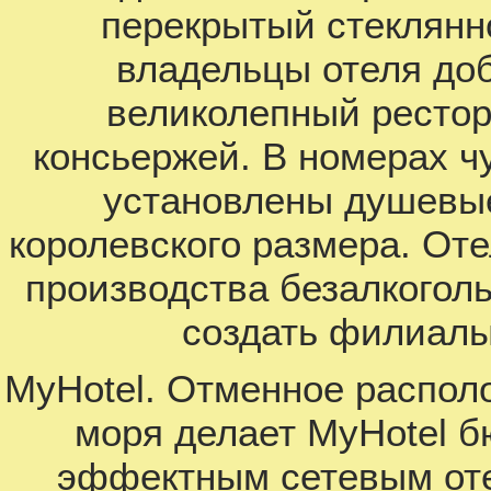
перекрытый стеклянно
владельцы отеля до
великолепный рестор
консьержей. В номерах ч
установлены душевые
королевского размера. От
производства безалкоголь
создать филиалы
MyHotel. Отменное располо
моря делает MyHotel б
эффектным сетевым отел