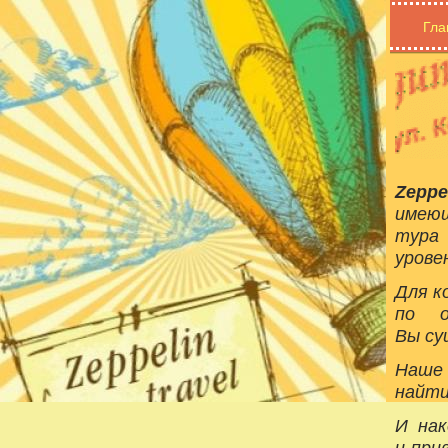
Гла
Zeppe
имеющ
тура
урове
Для к
по о
Вы су
Наше 
найти
И нак
и при