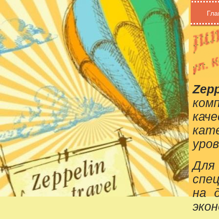
Гла
Zepp
ком
кач
кат
уров
Для
спе
на 
эко