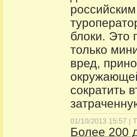
российским
туроперато
блоки. Это 
только мин
вред, прин
окружающей
сократить в
затраченну
01/10/2013 15:57 |
Т
Более 200 