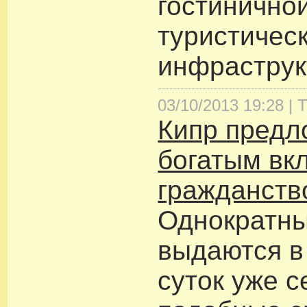
гостинично
туристичес
инфраструк
03/10/2013 19:28 |
Т
Кипр предл
богатым вк
гражданств
Однократны
выдаются в
суток уже с