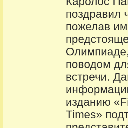
Каролос Па
поздравил 
пожелав им
предстоящ
Олимпиаде,
поводом дл
встречи. Д
информаци
изданию «Fi
Times» под
представит