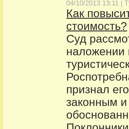
04/10/2013 13:11 |
Т
Как повыси
стоимость?
Суд рассмо
наложении
туристичес
Роспотребн
признал ег
законным и
обоснован
Поклонники