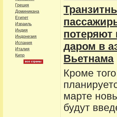
Греция
Транзитн
Доминикана
Египет
пассажир
Израиль
Индия
потеряют
Индонезия
даром в а
Испания
Италия
Вьетнама
Кипр
Кроме того
планируетс
марте нов
будут введ