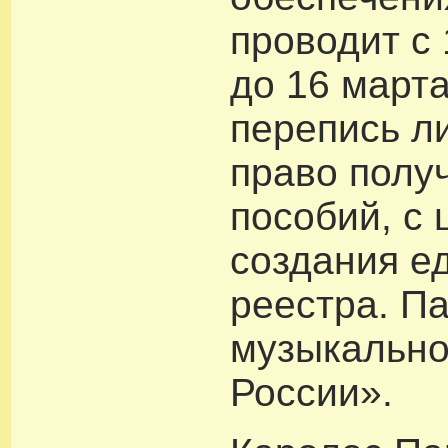
проводит с
до 16 марта
перепись л
право полу
пособий, с
создания е
реестра. П
музыкально
России».