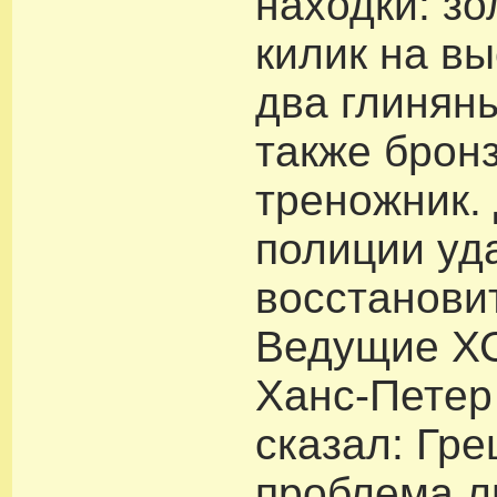
находки: зо
килик на вы
два глиняны
также брон
треножник.
полиции уд
восстанови
Ведущие ХС
Ханс-Петер
сказал: Гре
проблема л