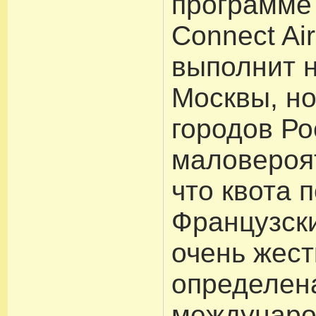
программе
Connect Air
выполнит н
Москвы, но
городов Ро
маловероя
что квота 
Французск
очень жест
определен
междунар