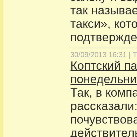
так называ
такси», кот
подтвержде
30/09/2013 16:31 |
Т
Коптский п
понедельни
Так, в комп
рассказали:
почувствова
действител