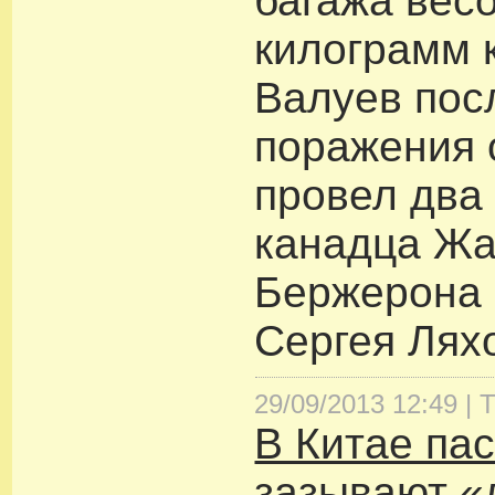
багажа вес
килограмм 
Валуев пос
поражения 
провел два
канадца Жа
Бержерона 
Сергея Лях
29/09/2013 12:49 |
Т
В Китае па
зазывают «