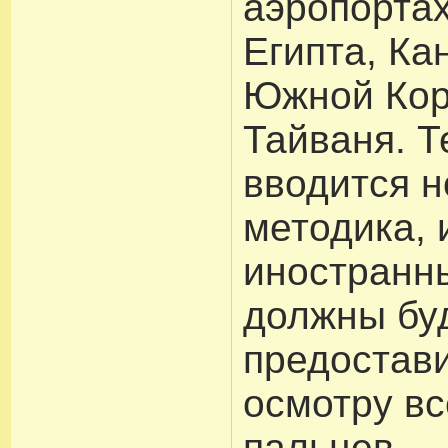
аэропортах
Египта, Ка
Южной Кор
Тайваня. Т
вводится н
методика, 
иностранн
должны бу
предостави
осмотру вс
пальцев.