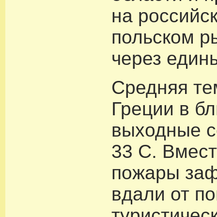
на российс
польском р
через един
Средняя те
Греции в б
выходные с
33 C. Вмест
пожары за
вдали от п
туристичес