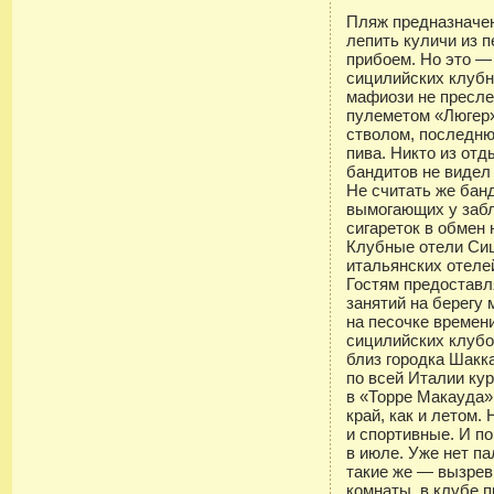
Пляж предназначен 
лепить куличи из 
прибоем. Но это —
сицилийских клубн
мафиози не пресл
пулеметом «Люгер»
стволом, последню
пива. Никто из от
бандитов не видел 
Не считать же бан
вымогающих у заб
сигареток в обмен
Клубные отели Сиц
итальянских отеле
Гостям предоставл
занятий на берегу 
на песочке времен
сицилийских клубо
близ городка Шакка
по всей Италии кур
в «Торре Макауда»
край, как и летом.
и спортивные. И п
в июле. Уже нет па
такие же — вызрев
комнаты, в клубе 