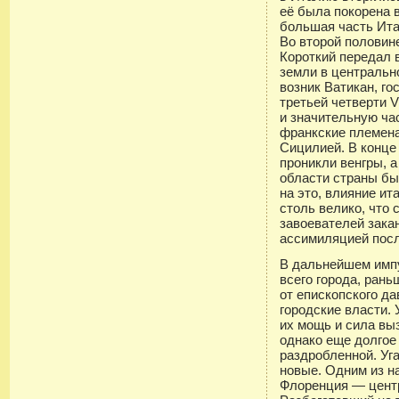
её была покорена 
большая часть Ита
Во второй половине
Короткий передал 
земли в центральн
возник Ватикан, го
третьей четверти V
и значительную ча
франкские племена
Сицилией. В конце
проникли венгры, а
области страны бы
на это, влияние и
столь велико, что
завоевателей зака
ассимиляцией пос
В дальнейшем имп
всего города, ран
от епископского д
городские власти. 
их мощь и сила вы
однако еще долгое
раздробленной. Уг
новые. Одним из н
Флоренция — цент