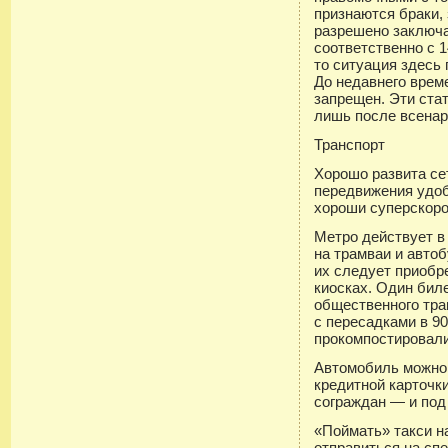
признаются браки,
разрешено заключа
соответственно с 1
то ситуация здесь
До недавнего врем
запрещен. Эти ста
лишь после всенар
Транспорт
Хорошо развита се
передвижения удоб
хороши суперскоро
Метро действует в
на трамваи и автоб
их следует приобр
киосках. Один бил
общественного тра
с пересадками в 90
прокомпостировали
Автомобиль можно 
кредитной карточк
сограждан — и под
«Поймать» такси н
отправиться на сп