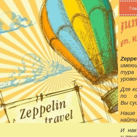
Гла
Zeppe
имеющ
тура
урове
Для к
по о
Вы су
Наше 
найти
И нак
и при