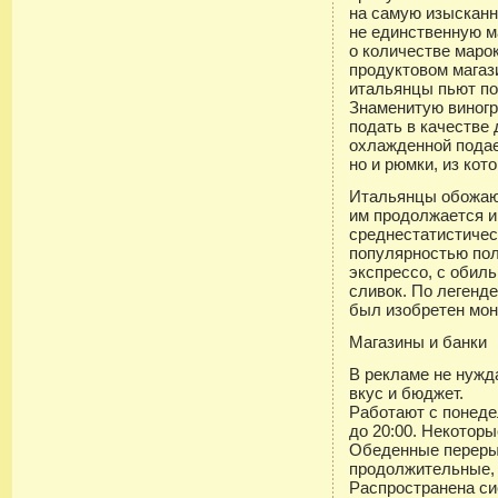
на самую изысканн
не единственную м
о количестве маро
продуктовом магази
итальянцы пьют по
Знаменитую виногр
подать в качестве
охлажденной подае
но и рюмки, из кот
Итальянцы обожают
им продолжается и
среднестатистичес
популярностью по
экспрессо, с обил
сливок. По легенде
был изобретен мон
Магазины и банки
В рекламе не нужд
вкус и бюджет.
Работают с понеде
до 20:00. Некоторы
Обеденные переры
продолжительные, к
Распространена си