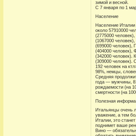
зимой и весной.
С 7 января по 1 м
Население
Население Италии (
около 57910000 че
(2775000 человек),
(1067000 человек),
(699000 человек), 
(404000 человек), 
(342000 человек). 
(309000 человек).
192 человек на кт
98%, немцы, слове
Средняя продолжит
года — мужчины, 8
рождаемости (на 1
смертности (на 100
Полезная информа
Итальянцы очень л
уважение, а тем б
Италии, это стане
поднимет ваше рено
Вино — обязательн
обратить внимание