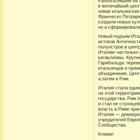
Разбогатевший на 
в величайший цент
новая итальянская
Франческо Петрарк
создали новые кул
но и сформировали
Новый подъем Ита
истоков Античност
полуостров в цент
Италию частенько
катаклизмы. Круп
Гарибальди, пере
итальянцев и прин
объединение. Цент
а затем и Рим.
Италия стала един
на этой территори
государства. Рим 
и стал ее столицей
власть в Риме при
Италия — демократ
учредителей Европ
Сообщества.
Климат