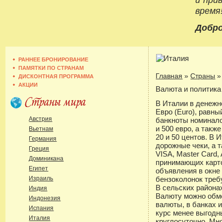
время
Добро
РАННЕЕ БРОНИРОВАНИЕ
ПАМЯТКИ ПО СТРАНАМ
Главная
»
Страны
ДИСКОНТНАЯ ПРОГРАММА
АКЦИИ
Валюта и политика
В Италии в денежн
Евро (Euro), равны
Австрия
банкноты номиналом 
и 500 евро, а также
Вьетнам
20 и 50 центов. В 
Германия
дорожные чеки, а 
Греция
VISA, Master Card,
Доминикана
принимающих карт
Египет
объявления в окне
Израиль
бензоколонок треб
В сельских района
Индия
Валюту можно обме
Индонезия
валюты, в банках и
Испания
курс менее выгодн
Италия
круглосуточно. Мн