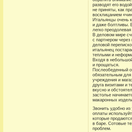
разводят его водо
не приняты, как пр
восклицанием «чин
Итальянцы очень 
и даже болтливы. 
легко преодолевая
В деловом мире с
с партнером через
деловой переписко
итальянец постара
теплыми и неформ
Входя в небольшой
и прощаться.
Послеобеденный о
обязательным для 
учреждения и мага
друга визитами и 
вкусно и обстояте
застолье начинает
макаронных издели
Звонить удобно из
оплаты используйт
которые продаются
в баре. Сотовые 
проблем.