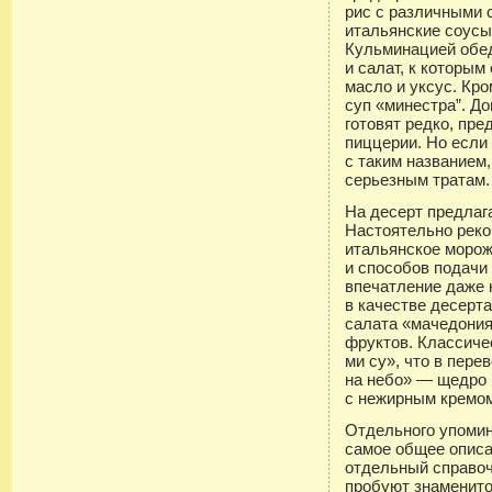
рис с различными с
итальянские соусы
Кульминацией обед
и салат, к которы
масло и уксус. Кро
суп «минестра”. До
готовят редко, пр
пиццерии. Но если
с таким названием,
серьезным тратам.
На десерт предлаг
Настоятельно рек
итальянское морож
и способов подачи
впечатление даже 
в качестве десерт
салата «мачедони
фруктов. Классиче
ми су», что в пер
на небо» — щедро 
с нежирным кремо
Отдельного упомин
самое общее описа
отдельный справо
пробуют знаменитое