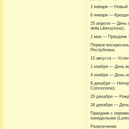
1 января — Новый 
6 января — Крещени
25 апреля — День 
della Liberazione);
1 мая — Праздник т
Первое воскресен
Республики;
15 августа — Успен
1 ноября — День вс
4 ноября — День на
8 декабря — Непор
Concezione);
25 декабря — Рожде
26 декабря — День 
Праздник с перем
понедельник (Luned
Развлечения