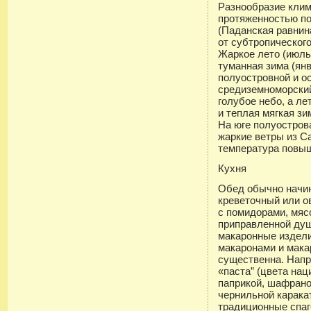
Разнообразие клим
протяженностью по
(Паданская равнин
от субтропическог
Жаркое лето (июль
туманная зима (ян
полуостровной и о
средиземноморский,
голубое небо, а ле
и теплая мягкая зи
На юге полуостров
жаркие ветры из С
температура повыш
Кухня
Обед обычно начин
креветочный или о
с помидорами, мяс
приправленной ду
макаронные издели
макаронами и мака
существенна. Напр
«паста” (цвета на
паприкой, шафрано
чернильной карак
традиционные спаге