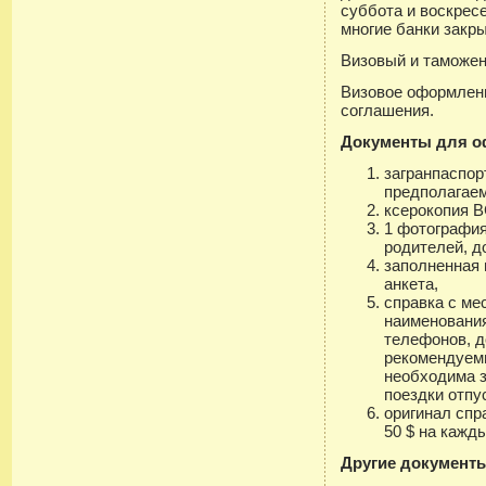
суббота и воскрес
многие банки закры
Визовый и таможе
Визовое оформлени
соглашения.
Документы для о
загранпаспор
предполагаем
ксерокопия В
1 фотография
родителей, д
заполненная 
анкета,
справка с ме
наименования
телефонов, д
рекомендуемы
необходима з
поездки отпу
оригинал спр
50 $ на кажд
Другие документ