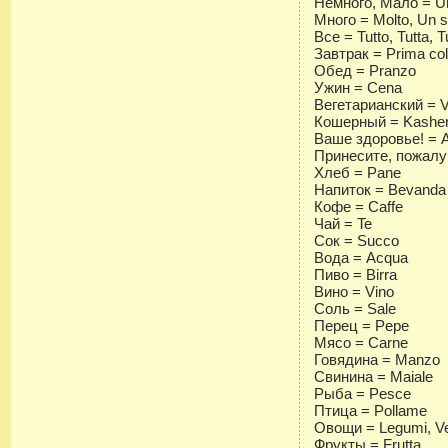
Немного, Мало = Un
Много = Molto, Un s
Все = Tutto, Tutta, Tu
Завтрак = Prima co
Обед = Pranzo
Ужин = Cena
Вегетарианский = Ve
Кошерный = Kashe
Ваше здоровье! = All
Принесите, пожалуйст
Хлеб = Pane
Напиток = Bevanda
Кофе = Caffe
Чай = Te
Сок = Succo
Вода = Acqua
Пиво = Birra
Вино = Vino
Соль = Sale
Перец = Pepe
Мясо = Carne
Говядина = Manzo
Свинина = Maiale
Рыба = Pesce
Птица = Pollame
Овощи = Legumi, Ve
Фрукты = Frutta