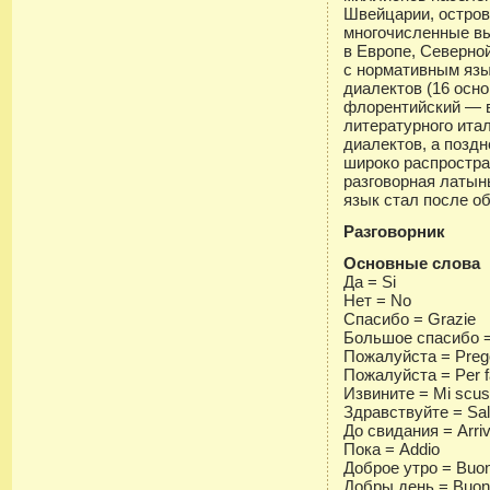
Швейцарии, остров
многочисленные в
в Европе, Северно
с нормативным язы
диалектов (16 осн
флорентийский — в 
литературного ита
диалектов, а поздн
широко распростра
разговорная латы
язык стал после о
Разговорник
Основные слова
Да = Si
Нет = No
Спасибо = Grazie
Большое спасибо = 
Пожалуйста = Preg
Пожалуйста = Per f
Извините = Mi scus
Здравствуйте = Sal
До свидания = Arriv
Пока = Addio
Доброе утро = Buon
Добры день = Buon