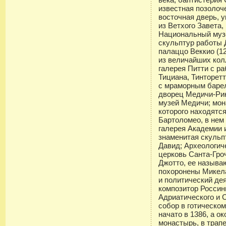
известная позоло
восточная дверь, 
из Ветхого Завета,
Национальный музе
скульптур работы 
палаццо Веккио (1
из величайших кол
галерея Питти с р
Тициана, Тинторет
с мраморным баре
дворец Медичи-Рик
музей Медичи; мон
которого находятс
Бартоломео, в нем
галерея Академии 
знаменитая скуль
Давид; Археологич
церковь Санта-Гроч
Джотто, ее называю
похоронены Микел
и политический де
композитор Россин
Адриатического и 
собор в готическом
начато в 1386, а о
монастырь, в трап