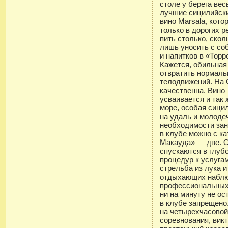
столе у берега вес
лучшие сицилийски
вино Marsala, кот
только в дорогих р
пить столько, скол
лишь уносить с со
и напитков в «Тор
Кажется, обильная
отвратить нормаль
телодвижений. На 
качественна. Вино
усваивается и так 
море, особая сици
на удаль и молоде
необходимости зан
в клубе можно с ка
Макауда» — две. 
спускаются в глуб
процедур к услуга
стрельба из лука и
отдыхающих наблюд
профессиональных 
ни на минуту не ос
в клубе запрещено
на четырехчасовой
соревнования, викт