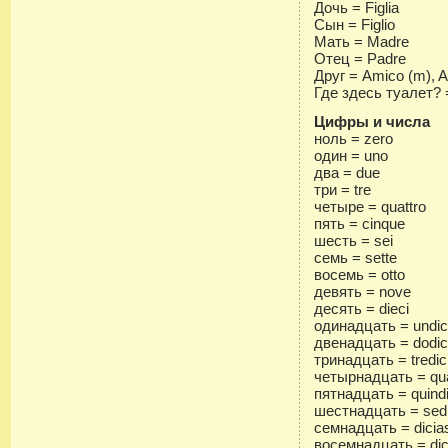
Дочь = Figlia
Сын = Figlio
Мать = Madre
Отец = Padre
Друг = Amico (m), A
Где здесь туалет? 
Цифры и числа
ноль = zero
один = uno
два = due
три = tre
четыре = quattro
пять = cinque
шесть = sei
семь = sette
восемь = otto
девять = nove
десять = dieci
одинадцать = undic
двенадцать = dodic
тринадцать = tredic
четырнадцать = qua
пятнадцать = quindi
шестнадцать = sedi
семнадцать = dicia
восемнадцать = dic