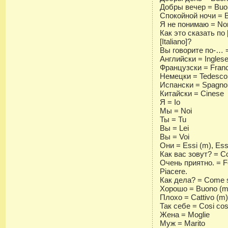
Добры вечер = Buo
Спокойной ночи = B
Я не понимаю = Non
Как это сказать по 
[Italiano]?
Вы говорите по-… 
Английски = Ingles
Французски = Fran
Немецки = Tedesco
Испански = Spagno
Китайски = Cinese
Я = Io
Мы = Noi
Ты = Tu
Вы = Lei
Вы = Voi
Они = Essi (m), Ess
Как вас зовут? = C
Очень приятно. = Fel
Piacere.
Как дела? = Come 
Хорошо = Buono (m)
Плохо = Cattivo (m),
Так себе = Cosi cos
Жена = Moglie
Муж = Marito