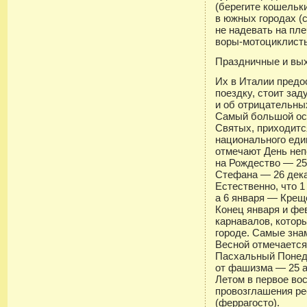
(берегите кошельки
в южных городах (
не надевать на пл
воры-мотоциклисты
Праздничные и вы
Их в Италии предо
поездку, стоит зад
и об отрицательны
Самый большой ос
Святых, приходитс
национального еди
отмечают День неп
на Рождество — 25
Стефана — 26 дек
Естественно, что 1
а 6 января — Крещ
Конец января и ф
карнавалов, котор
городе. Самые зна
Весной отмечается
Пасхальный Понед
от фашизма — 25 а
Летом в первое во
провозглашения ре
(феррагосто).