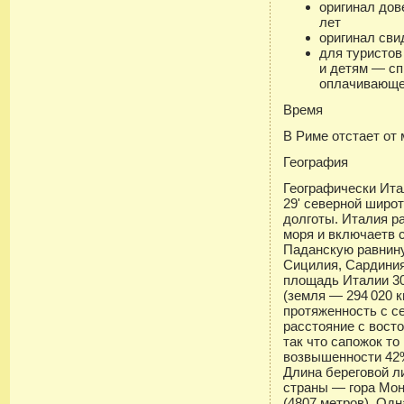
оригинал дов
лет
оригинал сви
для туристов
и детям — сп
оплачивающег
Время
В Риме отстает от 
География
Географически Ита
29' северной широт
долготы. Италия р
моря и включаетв 
Паданскую равнину
Сицилия, Сардиния
площадь Италии 30
(земля — 294 020 кв
протяженность с с
расстояние с восто
так что сапожок то
возвышенности 42%
Длина береговой л
страны — гора Мон
(4807 метров). Од