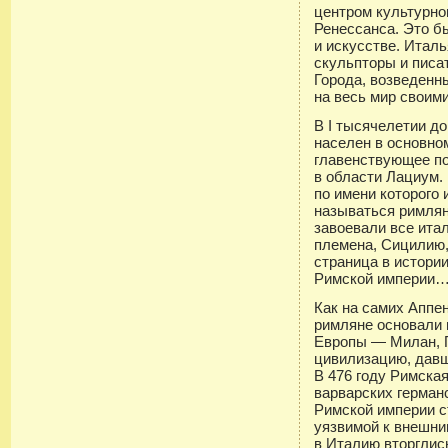
центром культурно
Ренессанса. Это б
и искусстве. Итал
скульпторы и писа
Города, возведенны
на весь мир своим
В I тысячелетии до
населен в основно
главенствующее п
в области Лациум.
по имени которого
называться римля
завоевали все ита
племена, Сицилию,
страница в истор
Римской империи
Как на самих Аппен
римляне основали 
Европы — Милан, П
цивилизацию, давш
В 476 году Римска
варварских герман
Римской империи с
уязвимой к внешни
в Италию вторглись