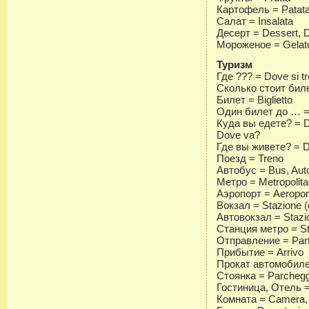
Картофель = Patat
Салат = Insalata
Десерт = Dessert, 
Мороженое = Gelat
Туризм
Где ??? = Dove si t
Сколько стоит билет
Билет = Biglietto
Один билет до … = U
Куда вы едете? = D
Dove va?
Где вы живете? = Do
Поезд = Treno
Автобус = Bus, Aut
Метро = Metropolit
Аэропорт = Aeropor
Вокзал = Stazione (d
Автовокзал = Stazio
Станция метро = Sta
Отправление = Par
Прибытие = Arrivo
Прокат автомобиле
Стоянка = Parchegg
Гостиница, Отель =
Комната = Camera,