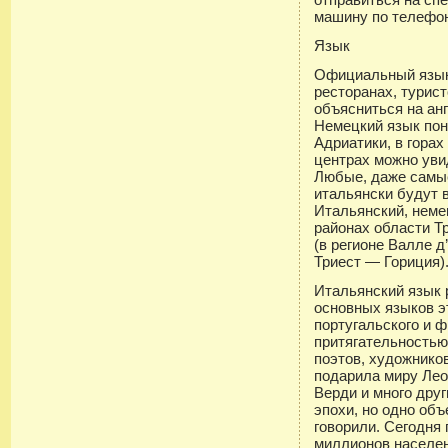
машину по телефону
Язык
Официальный язык
ресторанах, турист
объясниться на ан
Немецкий язык пон
Адриатики, в горах
центрах можно уви
Любые, даже самые
итальянски будут 
Итальянский, неме
районах области Т
(в регионе Валле д
Триест — Гориция)
Итальянский язык 
основных языков э
португальского и 
притягательностью
поэтов, художнико
подарила миру Лео
Верди и много друг
эпохи, но одно объ
говорили. Сегодня 
миллионов населен