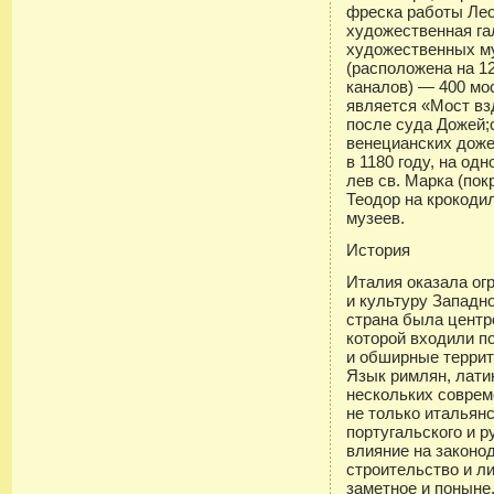
фреска работы Лео
художественная га
художественных му
(расположена на 12
каналов) — 400 мо
является «Мост вз
после суда Дожей;с
венецианских доже
в 1180 году, на од
лев св. Марка (пок
Теодор на крокоди
музеев.
История
Италия оказала ог
и культуру Западн
страна была центр
которой входили п
и обширные террит
Язык римлян, лати
нескольких совре
не только итальянс
португальского и 
влияние на законод
строительство и л
заметное и поныне.