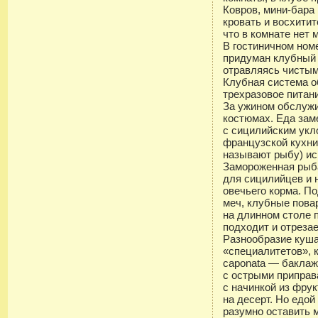
Ковров, мини-бара 
кровать и восхитит
что в комнате нет 
В гостиничном номе
придуман клубный 
отравляясь чистым
Клубная система 
трехразовое питан
За ужином обслуж
костюмах. Еда зам
с сицилийским укл
французской кухни
называют рыбу) ис
Замороженная рыба
для сицилийцев и 
овечьего корма. П
меч, клубные пова
на длинном столе 
подходит и отрезае
Разнообразие куша
«специалитетов», 
caponata — баклаж
с острыми приправ
с начинкой из фру
на десерт. Но едой
разумно оставить 