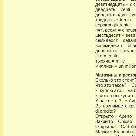
девятнадцать = dic
двадцать = venti
двадцать один = v
тридцать = trenta
сорок = quaranta
пятьдесят = cinqua
шестьдесят = sess
семьдесят = settan
восемьдесят = otta
девяносто = novan
сто = cento
тысяча = mille
миллион = un milio
Магазины и рест
Сколько это стоит?
Что это такое? = C
Я куплю это. = Va 
Я хотел бы купить
У вас есть ?.. = Av
Вы принимаете кред
di credito?
Открыто = Aperto
Закрыто = Chiuso
Открытка = Cartolin
Марки = Francobolli