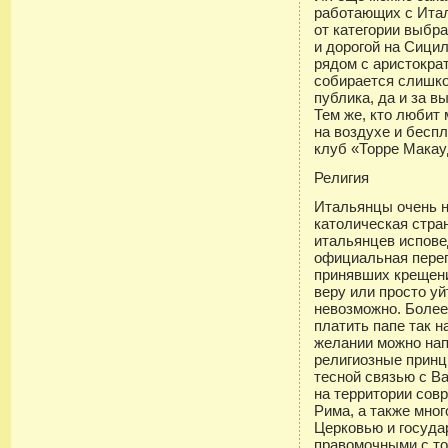
работающих с Итал
от категории выбр
и дорогой на Сици
рядом с аристокра
собирается слишко
публика, да и за в
Тем же, кто любит
на воздухе и бесп
клуб «Торре Макау
Религия
Итальянцы очень 
католическая стра
итальянцев испове
официальная переп
принявших крещени
веру или просто уй
невозможно. Более
платить папе так 
желании можно нап
религиозные прин
тесной связью с В
на территории сов
Рима, а также мн
Церковью и госуда
правомочными с то