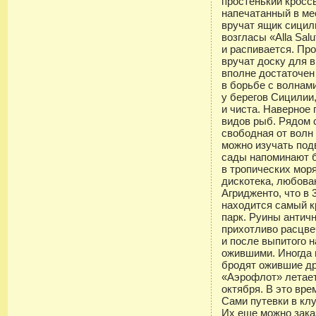
простенький кросс
напечатанный в ме
вручат ящик сицил
возгласы «Alla Sal
и распивается. Пр
вручат доску для 
вполне достаточен
в борьбе с волнам
у берегов Сицилии,
и чиста. Наверное 
видов рыб. Рядом 
свободная от волн 
можно изучать по
сады напоминают 
в тропических мор
дискотека, любова
Агридженто, что в 
находится самый к
парк. Руины антич
прихотливо расцв
и после выпитого 
ожившими. Иногда 
бродят ожившие д
«Аэрофлот» летает
октября. В это вр
Сами путевки в клу
Их еще можно зака