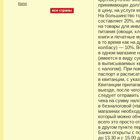
Кипр
принимающих дол
в цену, на услуги 
На большинство то
составляет 20%, н
на товары для инв
питания (овощи, хл
книги и печатные 
в то время как на 
колбасу) — 10%. В
в одном магазине 
(имеется в виду су
в выписываемых к
с налогом). При п
паспорт и расписа
в квитанции, с ука
Квитанции прилага
выезде, после чег
следует отправить
чека на сумму нало
в безналоговой («t
магазинах необход
который можно обн
всего это просто о
в другом пункте пе
Банки открыты с по
до 13.30 и с 15.00 