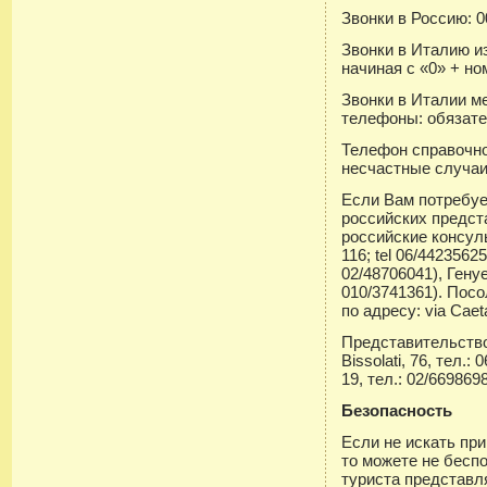
Звонки в Россию: 0
Звонки в Италию из
начиная с «0» + но
Звонки в Италии м
телефоны: обязате
Телефон справочно
несчастные случаи
Если Вам потребу
российских предст
российские консул
116; tel 06/44235625
02/48706041), Генуе 
010/3741361).
Посо
по адресу: via Саеtа
Представительство
Bissolati, 76, тел.:
19, тел.: 02/669869
Безопасность
Если не искать пр
то можете не бесп
туриста представл