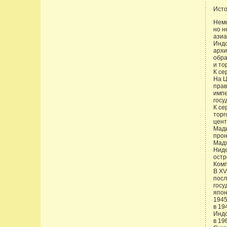
Ист
Немн
но н
азиа
Индо
архи
обра
и то
К се
На Ц
прав
импе
госу
К се
торг
цент
Мади
прон
Мадж
Ниде
остр
Комп
В XV
посл
госу
япон
1945
в 19
Индо
в 19