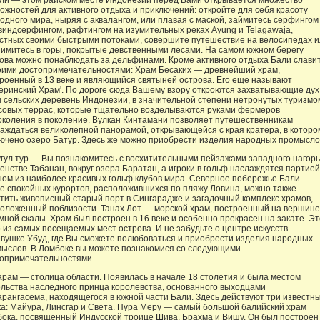
ли — этом райском месте Индонезии перед Вами открывается множество
ожностей для активного отдыха и приключений: откройте для себя красоту
одного мира, ныряя с аквалангом, или плавая с маской, займитесь серфингом
виндсерфингом, рафтингом на изумительных реках Ayung и Telagawaja,
стных своими быстрыми потоками, совершите путешествие на велосипедах и
имитесь в горы, покрытые девственными лесами. На самом южном берегу
ова можно понаблюдать за дельфинами. Кроме активного отдыха Бали слави
оими достопримечательностями: Храм Бесаких — древнейший храм,
роенный в 13 веке и являющийся святыней острова. Его еще называют
еринский Храм'. По дороге сюда Вашему взору откроются захватывающие дух
 сельских деревень Индонезии, в значительной степени нетронутых туризмо
совых террас, которые тщательно возделываются руками фермеров
околения в поколение. Вулкан Кинтамани позволяет путешественникам
аждаться великолепной панорамой, открывающейся с края кратера, в которо
ючено озеро Батур. Здесь же можно приобрести изделия народных промысло
гул тур — Вы познакомитесь с восхитительными пейзажами западного нагор
генстве Табанан, вокруг озера Баратан, а игроки в гольф наслаждятся партией
ном из наиболее красивых гольф клубов мира. Северное побережье Бали —
е спокойных курортов, расположившихся по пляжу Ловина, можно также
тить живописный старый порт в Сингарадже и загадочный комплекс храмов,
оложенный поблизости. Танах Лот — морской храм, построенный на вершине
мной скалы. Храм был построен в 16 веке и особенно прекрасен на закате. Эт
 из самых посещаемых мест острова. И не забудьте о центре искусств —
вушке Убуд, где Вы сможете полюбоваться и приобрести изделия народных
ыслов. В Ломбоке вы можете познакомися со следующими
опримечательностями.
рам — столица области. Появилась в начале 18 столетия и была местом
льства наследного принца королевства, основанного выходцами
арангасема, находящегося в южной части Бали. Здесь действуют три известн
а: Майура, Линсгар и Света. Пура Меру — самый большой балийский храм
ока, посвященный Индусской троице Шива, Брахма и Вишу. Он был построен