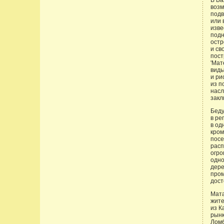
В Ба
возм
подв
или 
изве
подн
остр
и св
пост
'Мат
виды
и ри
из п
насл
закл
Беду
в ре
в од
кром
посе
расп
огро
одно
дере
пром
дост
Мата
жите
из К
рынк
Ломб