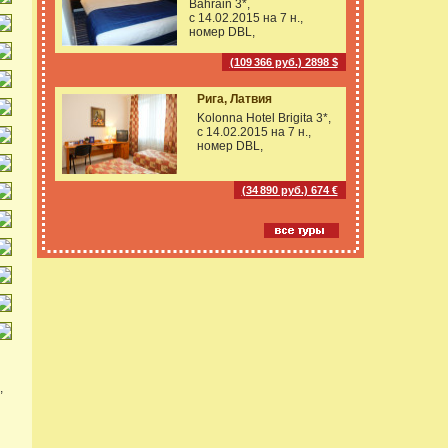
Bahrain 3*,
с 14.02.2015 на
7 н.,
номер DBL,
(109 366 руб.) 2898 $
Рига, Латвия
Kolonna Hotel Brigita 3*,
с 14.02.2015 на
7 н.,
номер DBL,
(34 890 руб.) 674 €
,