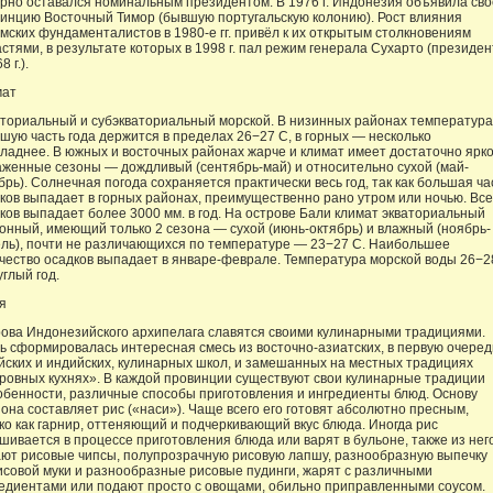
рно оставался номинальным президентом. В 1976 г. Индонезия объявила сво
инцию Восточный Тимор (бывшую португальскую колонию). Рост влияния
мских фундаменталистов в 1980-е гг. привёл к их открытым столкновениям
астями, в результате которых в 1998 г. пал режим генерала Сухарто (президен
8 г.).
мат
ториальный и субэкваториальный морской. В низинных районах температура
шую часть года держится в пределах 26−27 С, в горных — несколько
ладнее. В южных и восточных районах жарче и климат имеет достаточно ярк
женные сезоны — дождливый (сентябрь-май) и относительно сухой (май-
брь). Солнечная погода сохраняется практически весь год, так как большая ча
ков выпадает в горных районах, преимущественно рано утром или ночью. Все
ков выпадает более 3000 мм. в год. На острове Бали климат экваториальный
онный, имеющий только 2 сезона — сухой (июнь-октябрь) и влажный (ноябрь-
ль), почти не различающихся по температуре — 23−27 С. Наибольшее
чество осадков выпадает в январе-феврале. Температура морской воды 26−2
углый год.
я
ова Индонезийского архипелага славятся своими кулинарными традициями.
ь сформировалась интересная смесь из восточно-азиатских, в первую очеред
йских и индийских, кулинарных школ, и замешанных на местных традициях
ровных кухнях». В каждой провинции существуют свои кулинарные традиции
обенности, различные способы приготовления и ингредиенты блюд. Основу
она составляет рис («наси»). Чаще всего его готовят абсолютно пресным,
ко как гарнир, оттеняющий и подчеркивающий вкус блюда. Иногда рис
шивается в процессе приготовления блюда или варят в бульоне, также из нег
ют рисовые чипсы, полупрозрачную рисовую лапшу, разнообразную выпечку
исовой муки и разнообразные рисовые пудинги, жарят с различными
едиентами или подают просто с овощами, обильно приправленными соусом.