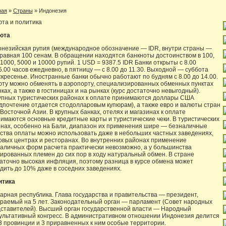
ная
»
Страны
»
Индонезия
та и политика
юта
незийская рупия (международное обозначение — IDR, внутри страны —
 равная 100 сенам. В обращении находятся банкноты достоинством в 100,
 1000, 5000 и 10000 рупий. 1 USD = 9387.5 IDR Банки открыты с 8.00
5.00 часов ежедневно, в пятницу — с 8.00 до 11.30. Выходной — суббота
скресенье. Иностранные банки обычно работают по будням с 8.00 до 14.00.
ту можно обменять в аэропорту, специализированных обменных пунктах
нках, а также в гостиницах и на рынках (курс достаточно невыгодный).
упных туристических районах к оплате принимаются доллары США
дпочтение отдается стодолларовым купюрам), а также евро и валюты стран
Восточной Азии. В крупных банках, отелях и магазинах к оплате
имаются основные кредитные карты и туристические чеки. В туристических
нах, особенно на Бали, диапазон их применения шире — безналичные
ства оплаты можно использовать даже в небольших частных заведениях,
овых центрах и ресторанах. Во внутренних районах применение
аличных форм расчета практически невозможно, а у большинства
ированных племен до сих пор в ходу натуральный обмен. В стране
аточно высокая инфляция, поэтому разница в курсе обмена может
дить до 10% даже в соседних заведениях.
итика
арная республика. Глава государства и правительства — президент,
раемый на 5 лет. Законодательный орган — парламент (Совет народных
ставителей). Высший орган государственной власти — Народный
ультативный конгресс. В административном отношении Индонезия делится
3 провинции и 3 приравненных к ним особые территории.