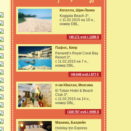
Когалла, Шри-Ланка
Koggala Beach 3*,
с 11.02.2015 на
10 н.,
номер DBL,
(48 171 руб.) 1288 $
Пафос, Кипр
Panareti’s Royal Coral Bay
Resort 3*,
с 11.02.2015 на
7 н.,
номер DBL,
(45 648 руб.) 877 €
п-ов Юкатан, Мексика
El Tukan Hotel & Beach
Club 3*,
с 11.02.2015 на
14 н.,
номер DBL,
(168 787 руб.) 4495 $
Манама, Бахрейн
Holiday Inn Express