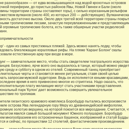
не разнообразен — от едва возвышающихся над водой крохотных островов
очной периферии, до гористых районов Явы, Новой Гвинеи и Бали (около
вины территории страны составляют горы), с сильно изрезанным рельефом
ожеством вулканов (около 400, из которых 200 — действующие). Вулканическ
вность достаточно высока. Около двух третей всей территории страны покры
ными тропическими лесами, зачастую переувлажненными и представляющи
й огромные тропические болота, есть также обширные участки редколесий
ванн.
опримечательности
ер' - один из самых престижных пляжей. Здесь можно нанять лодку, чтобы
едовать близлежащие коралловые рифы. На пляже 'Каранг Болонг' скалы
зовали естественную арку при входе в море.
унг — замечательное место, чтобы стать свидетелем театрального искусства
анцев. Безусловно, ярче всего оно выразилось в танце, который можно увиде
ую среду и субботу в одном из отелей. Современный танец приобретает
лнительные черты и становится менее ритуальным, ставя своей целью
чать запросам мужской аудитории. Ведь он исполняется юными красавицами,
последнее время в него привнесено многое из стриптиза. Надо сказать, что
ополнительную плату желающие могут стать участниками представления.
ональный парк 'Кулон' дает возможность совершить увлекательное
шествие по тропикам.
ители гигантского храмового комплекса Боробудур пытались воспроизвести
емле острова Ява легендарную гору Меру из древнеиндийской мифологии,
громную золотую вершину, на которой покоится все мироздание. Считается, ч
льтатом явился самый большой монумент Южного полушария. Боробудур
сем многообразием его остроконечных башенок, изображений и статуй Будды
тся и сейчас, по прошествии 12 столетий, фантастическим произведением.