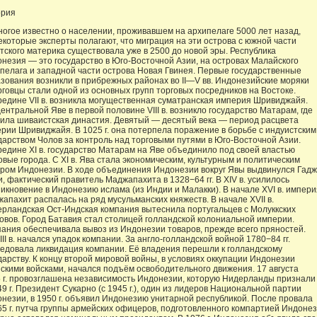
ория
огое известно о населении, проживавшем на архипелаге 5000 лет назад,
екоторые эксперты полагают, что миграция на эти острова с южной части
тского материка существовала уже в 2500 до новой эры. Республика
незия — это государство в Юго-Восточной Азии, на островах Малайского
пелага и западной части острова Новая Гвинея. Первые государственные
зования возникли в прибрежных районах
во II—V вв.
Индонезийские моряки
рговцы стали одной из основных групп торговых посредников на Востоке.
редине VII в. возникла могущественная суматранская империя Шривиджайя.
ентральной Яве в первой половине VIII в. возникло государство Матарам, где
ила шиваистская династия. Девятый — десятый века — период расцвета
рии Шривиджайя. В 1025 г. она потерпела поражение в борьбе с индуистским
дарством Чолов за контроль над торговыми путями в Юго-Восточной Азии.
редине XI в. государство Матарам на Яве объединило под своей властью
овые города. С XI в. Ява стала экономическим, культурным и политическим
ром Индонезии. В ходе объединения Индонезии вокруг Явы выдвинулся Гад
, фактический правитель Маджапахита в 1328−64 гг. В XIV в. усилилось
икновение в Индонезию ислама (из Индии и Малакки). В начале XVI в. импери
апахит распалась на ряд мусульманских княжеств. В начале XVII в.
рландская Ост-Индская компания вытеснила португальцев с Молуккских
овов. Город Батавия стал столицей голландской колониальной империи.
ания обеспечивала вывоз из Индонезии товаров, прежде всего пряностей.
III в. начался упадок компании. За англо-голландской войной 1780−84 гг.
едовала ликвидация компании. Её владения перешли к голландскому
дарству. К концу второй мировой войны, в условиях оккупации Индонезии
скими войсками, начался подъём освободительного движения. 17 августа
 г. провозглашена независимость Индонезии, которую Нидерланды признали
49 г. Президент Сукарно (с 1945 г.), один из лидеров Национальной партии
незии, в 1950 г. объявил Индонезию унитарной республикой. После провала
65 г. путча группы армейских офицеров, подготовленного компартией Индонез