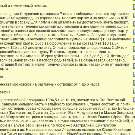
вый и таможенный режимы
посещения Индонезии гражданам России необходима виза, которую можно
чить в международных аэропортах, морских портах и на пограничных КПП
рибытии в страну. Для получения штампа-визы достаточно иметь паспорт,
твительный в течение как минимум 6 месяцев и имеющий не менее одной
одной страницы для визовой наклейки, заполненную миграционную карту
итанцию об оплате сбора, а также обратные билеты. В случае отсутствия
тных билетов, необходимо располагать суммой не менее $1000 наличными
на кредитной карте. Сбор за оформление визы составляет $10 за 6-
ную и $25 за 30-дневную визу. Оплата производится в долларах США или
донезийских рупиях по курсу. Все визы однократные и продлить
евозможно. Минимальный срок действия визы — от 3 до 6 дней. Детям до 9
 если ребенок вписан в паспорт родителей, виза открывается бесплатно.
 старше 9 лет оплачивают полную стоимость визы независимо от наличия
орта.
мя
ежает московское на различных островах от 4 до 6 часов.
графия
дарство общей площадью 1904,5 тыс. кв. км, находится в Юго-Восточной
, занимая большую часть Малайского архипелага. Страна состоит из почти
ысяч островов, среди которых такие большие островные группы, как Большие
ские (Калимантан, Суматра, Сулавеси, Ява, Мадура и др.) и Малые Зондские,
кже Молуккские острова и западная часть острова Новая Гвинея (Ириан-Джая)
лько половина из них населена. На суше Индонезия граничит с Малайзией, В.
ром и Папуа-Новой Гвинеей, по морю — с Австралией, Сингапуром,
ппинами и др. На севере и востоке Индонезия омывается Южно-Китайским
м и Тихим океаном, на юге и западе — Индийским океаном. Рельеф страны