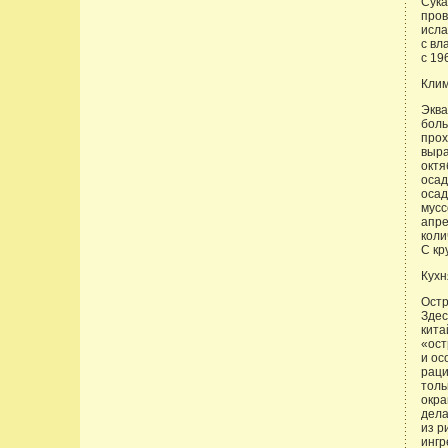
Сука
пров
исла
с вл
с 196
Кли
Эква
боль
прох
выра
октя
осад
осад
мусс
апре
коли
С кр
Кухн
Остр
Здес
кита
«ост
и ос
раци
толь
окра
дела
из р
ингр