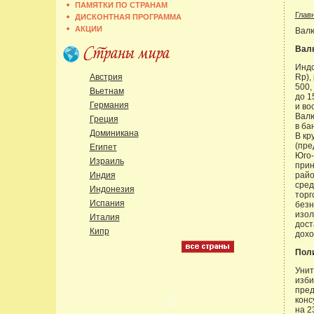
ПАМЯТКИ ПО СТРАНАМ
Глав
ДИСКОНТНАЯ ПРОГРАММА
АКЦИИ
Валю
Вал
Индо
Австрия
Rp),
500,
Вьетнам
до 1
Германия
и во
Валю
Греция
в ба
Доминикана
В кр
(пре
Египет
Юго-
Израиль
прин
Индия
райо
сред
Индонезия
торг
Испания
безн
изол
Италия
дост
Кипр
дохо
Пол
Унит
изби
пред
конс
на 2