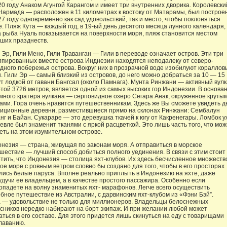
20 году Анаком Агунгой Карангом и имеет три внутренних дворика. Королевски
Нармада — расположен в 11 километрах к востоку от Матарамы, был построе
27 году одновременно как сад удовольствий, так и место, чтобы поклоняться
. Пляж Кута — каждый год, в 19-ый день десятого месяца лунного календаря,
а рыба Нуаль показывается на поверхности моря, пляж становится местом
ших празднеств.
 Эр, Гили Мено, Гили Траванган — Гили в переводе означает остров. Эти три
ппированных вместе острова Инднезии находятся неподалеку от северо-
дного побережья острова. Вокруг них в прозрачной воде изобилуют кораллов
. Гили Эр — самый близкий из островов, до него можно добраться за 10 — 15
т лодкой от гавани Бангсал (около Памнага). Мунта Ринжани — активный вул
той 3726 метров, является одной из самых высоких гор Индонезии. В основа
много кратера вулкана — серповидное озеро Сегара Анак, окруженное круты
ами. Гора очень нравится путешественникам. Здесь же Вы сможете увидеть д
иционные деревни, разместившиеся прямо на склонах Ринжани: Сембалун
нг и Байан. Сукараре — это деревушка ткачей к югу от Какренегары. Ломбок у
евле был знаменит тканями с яркой расцветкой. Это лишь часть того, что мо
еть на этом изумительном острове.
незия — страна, живущая по законам моря. А отправиться в морское
шествие — лучший способ добиться полного уединения. В связи с этим стоит
тить, что Индонезия — столица яхт-клубов. Их здесь бесчисленное множеств
ое море с ровным ветром словно бы создано для того, чтобы в его просторах
лись белые паруса. Вполне реально приплыть в Индонезию на яхте, даже
удучи ее владельцем, а в качестве простого пассажира. Особенно если
опадете на волну знаменитых яхт- марафонов. Легче всего осуществить
бное путешествие из Австралии, с дарвинским яхт-клубом из «Фэни Бэй”.
 — удовольствие не только для миллионеров. Владельцы белоснежных
сников нередко набирают на борт экипаж. И при желании любой может
аться в его составе. Для этого придется лишь скинуться на еду с товарищами
лаванию.