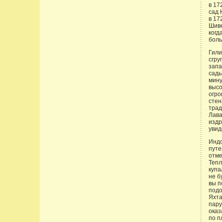
в 17
сад 
в 17
Шиве
когд
боль
Гили
сгру
запа
сады
мину
высо
огро
стен
трад
Лава
издр
увид
Индо
путе
отме
Тепл
купа
не б
вы п
подо
Яхта
пару
оказ
по п