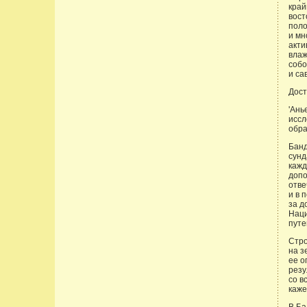
край
вост
поло
и мн
акти
влаж
собо
и са
Дост
'Ань
иссл
обра
Банд
сунд
кажд
допо
отве
и в 
за д
Наци
путе
Стро
на з
ее о
резу
со в
каже