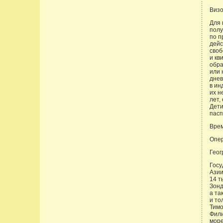
Визо
Для 
полу
по п
дейс
своб
и кв
обра
или 
днев
в ин
их н
лет,
Дети
пасп
Вре
Опер
Гео
Госу
Азии
14 т
Зонд
а та
и то
Тимо
Фили
море