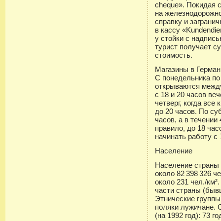
cheque». Покидая с
на железнодорожно
справку и загранич
в кассу «Kundendie
у стойки с надписью
турист получает с
стоимость.
Магазины в Герман
C понедельника по
открываются между
c 18 и 20 часов в
четверг, когда вс
до 20 часов. По с
часов, а в течении
правило, до 18 ча
начинать работу с 
Население
Население страны (
около 82 398 326 
около 231 чел./км²
части страны (быв
Этнические группы
поляки лужичане. 
(на 1992 год): 73 