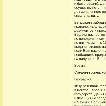
и фотографии). До
осуществляется че
до назначенного в
оплату за визу.
Вы можете забрать 
правило, на следу
документов и прох
Выдача паспортов 
по понедельникам-ч
по пятницам — с 13
выдаче готового па
если Ваш паспорт 
необходимо предъя
на получение Ваше
Время
Среднеевропейское,
География
Федеративная Рес
в центре Европы. 
государств: Дания 
и Франция на запа
и Чехия с Польшей