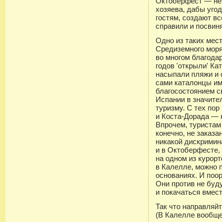
Октоберфест — не 
хозяева, дабы уго
гостям, создают в
справили и посвиня
Одно из таких мес
Средиземного моря
во многом благода
годов 'открыли' Ка
насыпали пляжи и с
сами каталонцы им
благосостоянием с
Испании в значите
туризму. С тех по
и Коста-Дорада — 
Впрочем, туристам
конечно, не заказ
никакой дискримина
и в Октоберфесте,
на одном из курор
в Калелле, можно 
основаниях. И поор
Они против не буду
и покачаться вмест
Так что направляйт
(В Калелле вообщ