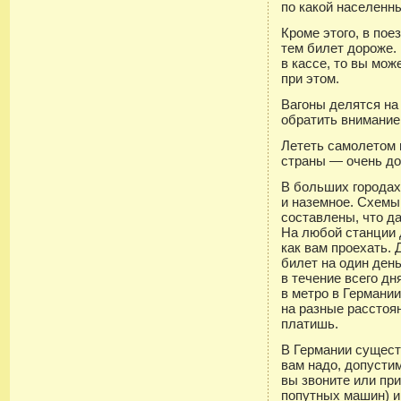
по какой населенны
Кроме этого, в пое
тем билет дороже.
в кассе, то вы мож
при этом.
Вагоны делятся на
обратить внимание
Лететь самолетом и
страны — очень до
В больших городах
и наземное. Схемы
составлены, что д
На любой станции 
как вам проехать.
билет на один ден
в течение всего дн
в метро в Германи
на разные расстоя
платишь.
В Германии сущест
вам надо, допустим
вы звоните или прих
попутных машин) 