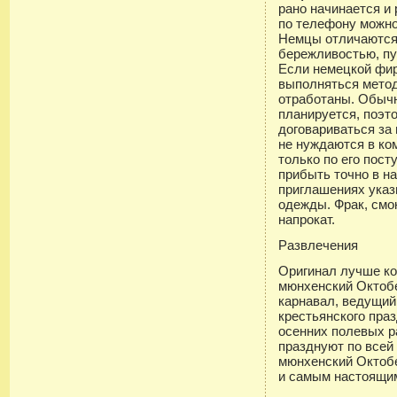
рано начинается и
по телефону можно 
Немцы отличаются
бережливостью, пу
Если немецкой фир
выполняться метод
отработаны. Обычн
планируется, поэт
договариваться за
не нуждаются в ко
только по его пост
прибыть точно в н
приглашениях ука
одежды. Фрак, смо
напрокат.
Развлечения
Оригинал лучше ко
мюнхенский Октоб
карнавал, ведущий
крестьянского пра
осенних полевых р
празднуют по всей 
мюнхенский Октоб
и самым настоящи