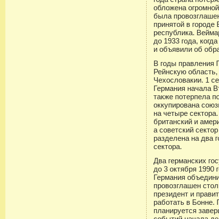
обложена огромной
была провозглашен
принятой в городе
республика. Вейма
до 1933 года, когд
и объявили об обр
В годы правления 
Рейнскую область,
Чехословакии. 1 се
Германия начала В
также потерпела п
оккупирована союз
на четыре сектора.
британский и амер
а советский сектор
разделена на два 
сектора.
Два германских го
до 3 октября 1990 
Германия объедини
провозглашен стол
президент и прави
работать в Бонне.
планируется завер
событий начала де