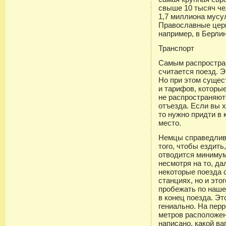
свыше 10 тысяч че
1,7 миллиона мусу
Православные церк
например, в Берлин
Транспорт
Самым распростра
считается поезд. 
Но при этом сущес
и тарифов, которые
не распространяют
отъезда. Если вы х
то нужно придти в
место.
Немцы справедливо
того, чтобы ездить
отводится минимум
несмотря на то, да
некоторые поезда 
станциях, но и это
пробежать по наше
в конец поезда. Эт
гениально. На пер
метров расположен
написано, какой ва