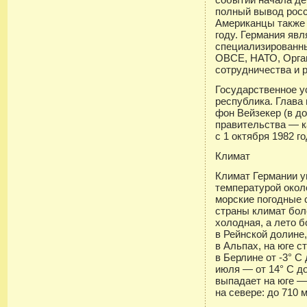
полный вывод росси
Американцы также 
году. Германия яв
специализированны
ОВСЕ, НАТО, Орга
сотрудничества и 
Государственное 
республика. Глава
фон Вейзекер (в до
правительства — к
с 1 октября 1982 го
Климат
Климат Германии у
температурой окол
морские погодные 
страны климат бол
холодная, а лето 
в Рейнской долине
в Альпах, на юге 
в Берлине от -3° С
июля — от 14° С до
выпадает на юге —
на севере: до 710 м