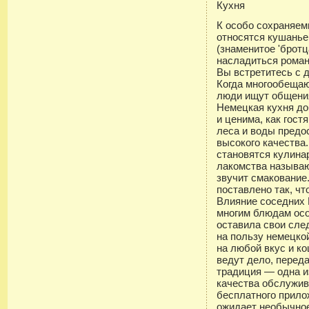
Кухня
К особо сохраняем
относятся кушанье
(знаменитое 'бротц
насладиться рома
Вы встретитесь с 
Когда многообеща
люди ищут общения
Немецкая кухня до
и ценима, как гост
леса и воды предо
высокого качества
становятся кулина
лакомства называю
звучит смакование
поставлено так, ч
Влияние соседних 
многим блюдам ос
оставила свои сле
на пользу немецко
на любой вкус и к
ведут дело, переда
традиция — одна и
качества обслужив
бесплатного прило
ожидает необычно