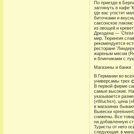
По приезде в Берл
заглянуть в кафе 
где вас угостят м
биточками и вкус
саксонское лакомств
из овощей и креве
Дрездена — 'Christ-
мир. Тюрингия сла
рекомендуется ест
ресторане 'Линдер
жареным мясом (Ros
и блинчиками с лу
Магазины и банки
В Германии во всех
универсамы трех фи
В первой фирме са
самые высокие. На
указывается размер
(«Wuchs»), цена («
в магазинах бываю
Вывески «preiswert
снижены. Все това
на добавленную ст
Туристы от него о
следующая: в магаз