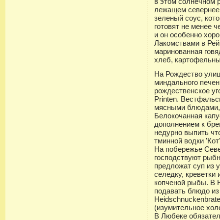
в этом солнечном р
лежащем севернее,
зеленый соус, кото
готовят не менее ч
и он особенно хоро
Лакомствами в Рей
маринованная говя
хлеб, картофельны
На Рождество ули
миндального печень
рождественское у
Printen. Вестфаль
мясными блюдами, 
Белокочанная капу
дополнением к бре
недурно выпить чт
тминной водки 'Кот
На побережье Севе
господствуют рыбн
предложат суп из 
селедку, креветки
копченой рыбы. В 
подавать блюдо из
Heidschnuckenbrate
(изумительное хол
В Любеке обязател