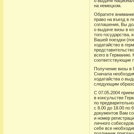
о выдаче национал
на немецком.
Обратите внимание
право на въезд в 
соглашения, Вы до
о выдаче визы в к
того государства,
Вашей поездки (по
ходатайство в гер
представительство
всего в Германию.
соответствующие п
Получение визы в 
Сначала необходим
ходатайства о выд
следующим образо
С 07.05.2004 прие
в консульстве Гер
по предварительно
с 8.00 до 18.00 по
документов Вам со
и номер регистрац
личного собеседов
себе все необходи
подлинник приглаш