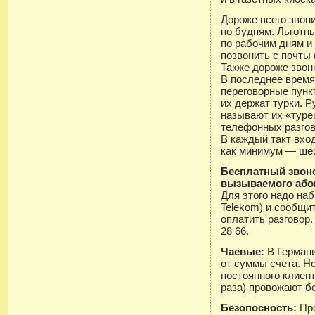
Дороже всего звони
по будням. Льготны
по рабочим дням и
позвонить с почты 
Также дороже звонк
В последнее время
переговорные пунк
их держат турки. Р
называют их «туре
телефонных разгов
В каждый такт вхо
как минимум — ше
Бесплатный звоно
вызываемого або
Для этого надо на
Telekom) и сообщит
оплатить разговор.
28 66.
Чаевые:
В Герман
от суммы счета. Но
постоянного клиент
раза) провожают б
Безопосность:
Пр