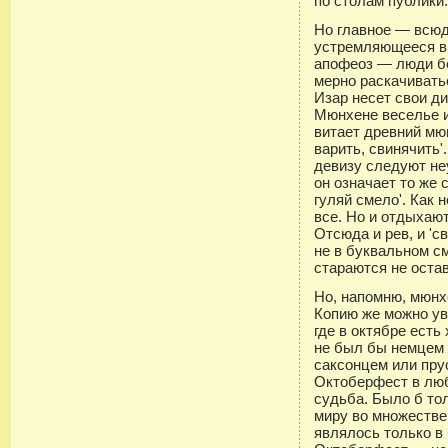
по столам публики
Но главное — всюд
устремляющееся в 
апофеоз — люди бе
мерно раскачиватьс
Изар несет свои д
Мюнхене веселье и
витает древний мюн
варить, свинячить'
девизу следуют не
он означает то же
гуляй смело'. Как
все. Но и отдыхают
Отсюда и рев, и 'св
не в буквальном 
стараются не остав
Но, напомню, мюнх
Копию же можно ув
где в октябре есть
не был бы немцем
саксонцем или пру
Октоберфест в люб
судьба. Было б то
миру во множестве
являлось только в