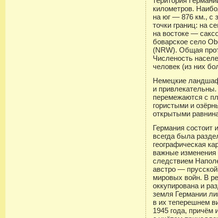
територия Германи
километров. Наибо
на юг — 876 км., с
точки границ: на с
на востоке — сакс
боварское село Obe
(NRW). Общая прот
Численость населе
человек (из них бо
Немецкие ландшаф
и привлекательны.
перемежаются с пл
гористыми и озёрн
открытыми равнин
Германия состоит 
всегда была раздел
географическая ка
важные изменения
следствием Наполе
австро — прусской 
мировых войн. В р
оккупирована и ра
земля Германии л
в их теперешнем в
1945 года, причём