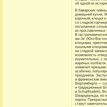
об одной из истори
В баварских пивны
домашней кухни. Ж
корочкой, клецки и
со сладкой горчиц
посыпанные солью
из прославленных 
В гастрономическо
ам-Зе' (Юго-Восточ
клецками, пригото
пышными клецками
на сладкой заквас
возможность отве
изумительных, с п
жареных колбасок.
знаменит пряными
особенно; популяр
праздников. Заслу
и франконские вин
Вюртемберга — суп
и традиционные бл
и Schupfnudeln). В
Шварцвальда, но н
пироги. Прекрасн
станут замечатель