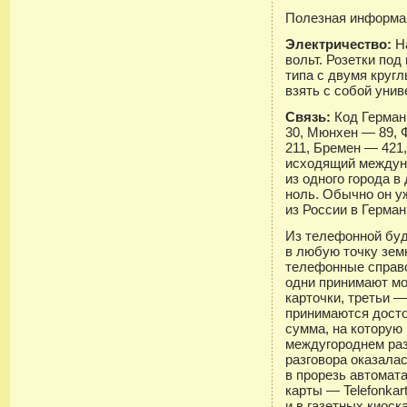
Полезная информа
Электричество:
Н
вольт. Розетки по
типа с двумя круг
взять с собой уни
Связь:
Код Герман
30, Мюнхен — 89,
211, Бремен — 421,
исходящий междун
из одного города в
ноль. Обычно он у
из России в Герма
Из телефонной буд
в любую точку земн
телефонные справо
одни принимают м
карточки, третьи 
принимаются досто
сумма, на которую 
междугороднем раз
разговора оказала
в прорезь автомат
карты — Telefonkar
и в газетных киоск