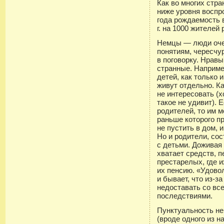
Как во многих стр
ниже уровня воспр
года рождаемость 
г. на 1000 жителей 
Немцы — люди оче
понятиям, чересчу
в поговорку. Нравы
странные. Наприме
детей, как только 
живут отдельно. К
не интересовать (х
такое не удивит). 
родителей, то им 
раньше которого пр
не пустить в дом, 
Но и родители, со
с детьми. Доживая 
хватает средств, 
престарелых, где и
их пенсию. «Удово
и бывает, что из-з
недоставать со в
последствиями.
Пунктуальность не
(вроде одного из н