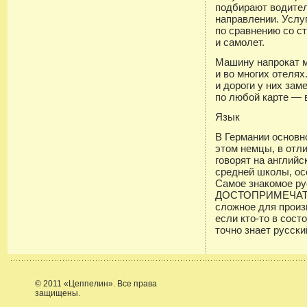
подбирают водител
направлении. Услу
по сравнению со с
и самолет.
Машину напрокат м
и во многих отеля
и дороги у них за
по любой карте — 
Язык
В Германии основн
этом немцы, в отл
говорят на английс
средней школы, ос
Самое знакомое ру
ДОСТОПРИМЕЧАТЕ
сложное для произ
если кто-то в сост
точно знает русски
© 2011 «Цеппелин». Все права
защищены.