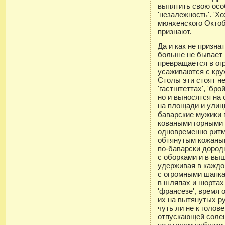
выпятить свою осо
'незалежность'. 'Х
мюнхенского Октоб
признают.
Да и как не признат
больше не бывает
превращается в ог
усаживаются с кр
Столы эти стоят н
'гастштеттах', 'бро
но и выносятся на 
на площади и улиц
баварские мужики 
коваными горными 
одновременно ритм
обтянутым кожаны
по-баварски дород
с оборками и в вы
удерживая в каждой
с огромными шапка
в шляпах и шортах
'франсезе', время
их на вытянутых ру
чуть ли не к голов
отпускающей соле