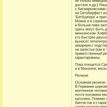
не только немецких
датских и др.) На
с бисмарковскими 
на Октоберфест из
'Битбургера' и при
Можно и в соревно
и больше пива заг
здесь могут быть 
мюнхенском 'Хофбр
кто быстрее двухл
выносят пятилитро
аквариум с подстав
на запястье (как в 
приветственный ре
гарантированы.
Пока плещется Сре
и в Мюнхене, весел
Религия
Основная религия 
В Германии церков
миллионов человек
почти половина ев
католики. Помимо 
баптистов и старо
самая крупная евр