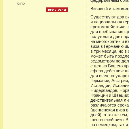
федеральным орган
Кипр
Визовый и таможе
Существуют два ви
и национальная ге
сроком действия: 
для пребывания ср
полугода и дает п
на многократный в
виза в Германию и
в три месяца, но в
может быть продл
ведомством по дел
с целью Вашего п
сфера действия: ш
для всех государс
Германии, Австрии,
Исландии, Испании
Нидерландов, Норв
Франции и Швеции;
действительная ли
различаются срока
(шенгенская виза 
дней), а также тем
шенгенской визы В
на немецком, так и