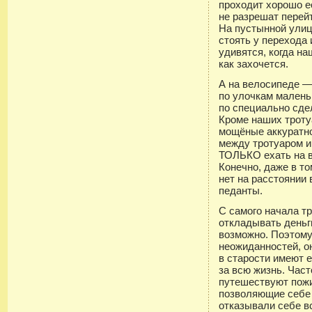
проходит хорошо е
не разрешат перейт
На пустынной ули
стоять у перехода 
удивятся, когда на
как захочется.
А на велосипеде 
по улочкам малень
по специально сде
Кроме наших троту
мощёные аккуратно
между тротуаром и
ТОЛЬКО ехать на в
Конечно, даже в то
нет на расстоянии 
педанты.
С самого начала т
откладывать деньги
возможно. Поэтому
неожиданностей, о
в старости имеют 
за всю жизнь. Част
путешествуют пож
позволяющие себе м
отказывали себе в