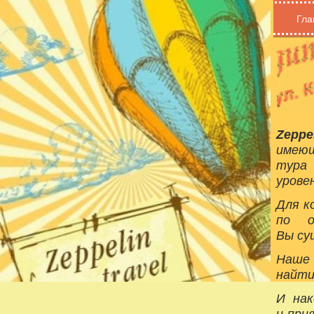
Гла
Zeppe
имеющ
тура
урове
Для к
по о
Вы су
Наше 
найти
И нак
и при