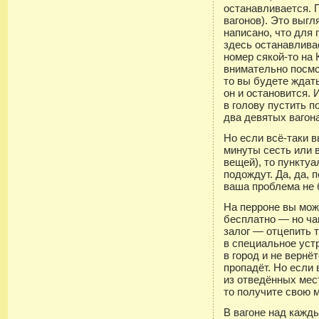
останавливается. 
вагонов). Это выгл
написано, что для 
здесь останавливае
номер сякой-то на 
внимательно посмо
то вы будете ждать
он и остановится. 
в голову пустить 
два девятых вагон
Но если всё-таки 
минуты сесть или в
вещей), то пункт
подождут. Да, да, п
ваша проблема не 
На перроне вы мож
бесплатно — но ча
залог — отцепить 
в специальное уст
в город и не вернё
пропадёт. Но если 
из отведённых мест
то получите свою 
В вагоне над кажды