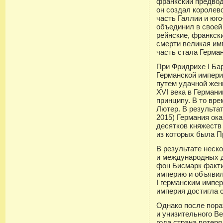
франкский предвод
он создал королев
часть Галлии и юг
объединил в своей
рейнские, франкски
смерти великая им
часть стала Герма
При Фридрихе I Бар
Германской импери
путем удачной жени
XVI века в Герман
принципу. В то вр
Лютер. В результа
2015) Германия ок
десятков княжеств
из которых была П
В результате неск
и международных д
фон Бисмарк факт
империю и объявил
I германским импе
империя достигла с
Однако после пора
и унизительного В
года страна потер