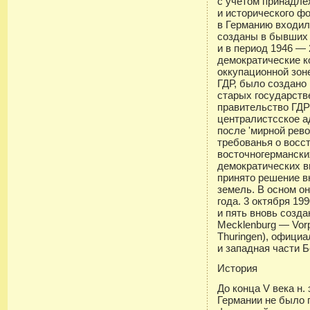
с учётом принадле
и исторического ф
в Германию входил
созданы в бывших
и в период 1946 — 2
демократические к
оккупационной зон
ГДР, было создано
старых государстве
правительство ГДР
централистсское а
после 'мирной рев
требованья о восс
восточногермански
демократических в
принято решение в
земель. В осном о
года. 3 октября 19
и пять вновь созда
Mecklenburg — Vor
Thuringen), офици
и западная части Б
История
До конца V века н.
Германии не было г