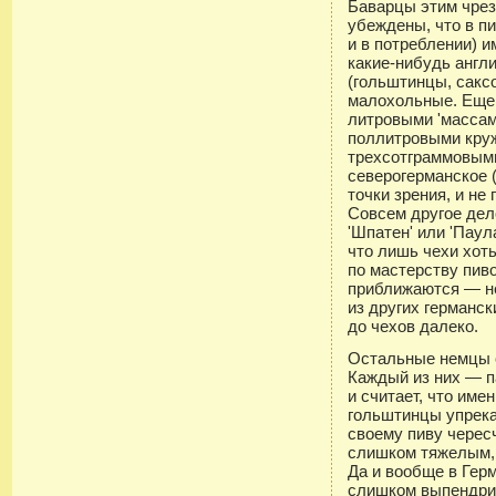
Баварцы этим чре
убеждены, что в пи
и в потреблении) и
какие-нибудь англ
(гольштинцы, сакс
малохольные. Еще
литровыми 'массам
поллитровыми круж
трехсотграммовыми
северогерманское (
точки зрения, и не 
Совсем другое дел
'Шпатен' или 'Паул
что лишь чехи хот
по мастерству пив
приближаются — не
из других германс
до чехов далеко.
Остальные немцы с
Каждый из них — п
и считает, что име
гольштинцы упрека
своему пиву чересч
слишком тяжелым,
Да и вообще в Гер
слишком выпендри