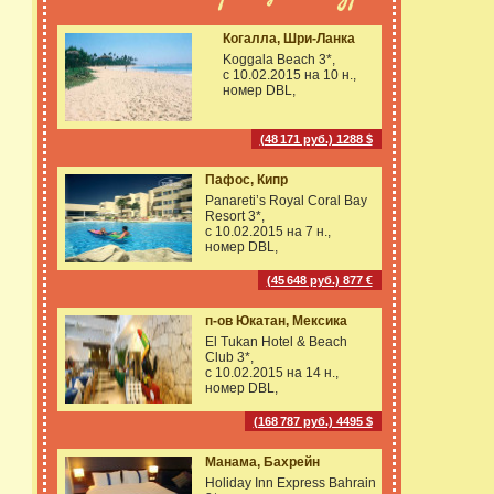
Когалла, Шри-Ланка
Koggala Beach 3*,
с 10.02.2015 на
10 н.,
номер DBL,
(48 171 руб.) 1288 $
Пафос, Кипр
Panareti’s Royal Coral Bay
Resort 3*,
с 10.02.2015 на
7 н.,
номер DBL,
(45 648 руб.) 877 €
п-ов Юкатан, Мексика
El Tukan Hotel & Beach
Club 3*,
с 10.02.2015 на
14 н.,
номер DBL,
(168 787 руб.) 4495 $
Манама, Бахрейн
Holiday Inn Express Bahrain