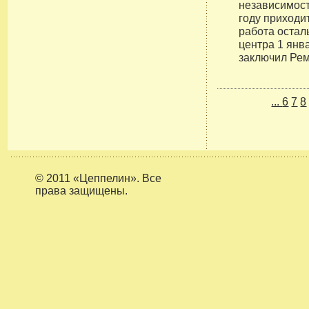
независимост
году приходи
работа остал
центра 1 янв
заключил Ре
...
6
7
8
© 2011 «Цеппелин». Все
права защищены.