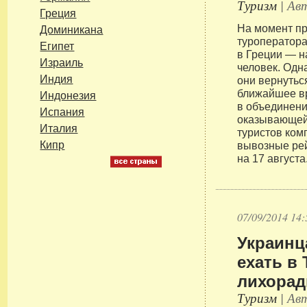
Туризм
| Авт
Греция
На момент пр
Доминикана
туроператора
Египет
в Греции — н
Израиль
человек. Одна
Индия
они вернутьс
ближайшее в
Индонезия
в объединен
Испания
оказывающей
Италия
туристов ком
Кипр
вывозные ре
на 17 августа
07/09/2014 14:
Украинц
ехать в 
лихорад
Туризм
| Авт