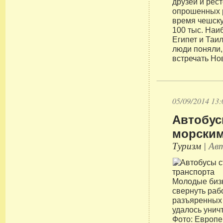
друзей и рес
опрошенных р
время чешску
100 тыс. Наи
Египет и Таи
люди поняли,
встречать Но
05/09/2014 13:
Автобус
морским
Туризм
| Авт
Молодые биз
свернуть раб
разъяренных 
удалось унич
Фото: Европе