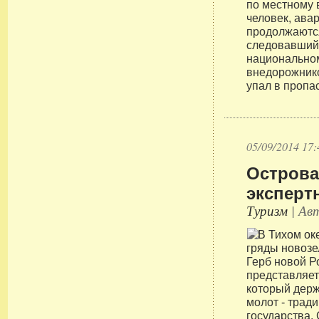
по местному 
человек, ава
продолжаются
следовавший
национальном
внедорожнико
упал в пропа
05/09/2014 17:
Острова
эксперт
Туризм
| Авт
Герб новой Р
представляет
который держ
молот - трад
государства.