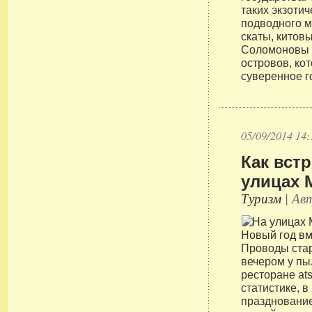
таких экзоти
подводного м
скаты, китов
Соломоновы 
островов, ко
суверенное г
05/09/2014 14:
Как вст
улицах 
Туризм
| Авт
Проводы стар
вечером у п
ресторане ats
статистике, в
празднование