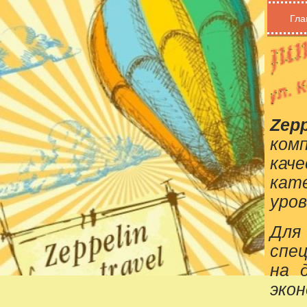
Гла
Zepp
ком
кач
кат
уров
Для
спе
на 
эко