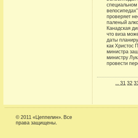
специальном 
велосипедах"
проверяет нес
паленый алко
Канадская ди
что виза мож
даты планиру
как Христос 
министра защ
министру Лу
провести пер
...
31
32
3
© 2011 «Цеппелин». Все
права защищены.