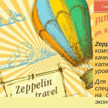
Гла
Zepp
ком
кач
кат
уров
Для
спе
на 
эко