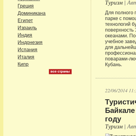
Туризм
| Авт
Греция
Для полного 
Доминикана
парке с пом
Египет
технологий б
Израиль
поверхность 
Индия
океанами. П
учебное заве
Индонезия
для дальнейш
Испания
профессионал
Италия
поварами-лю
Кипр
Кубань.
22/06/2014 11:
Туристи
Байкале
году
Туризм
| Авт