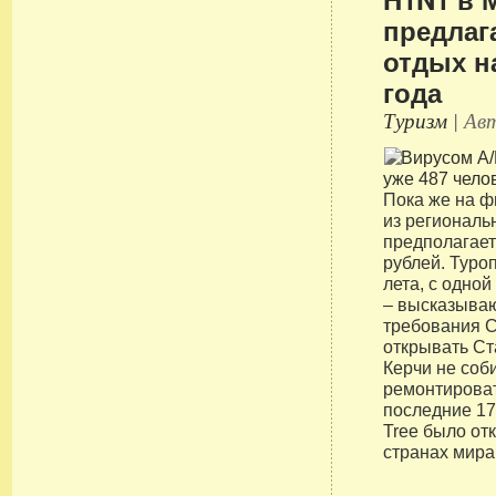
предлаг
отдых н
года
Туризм
| Авт
Пока же на 
из региональ
предполагает
рублей. Туро
лета, с одной
– высказываю
требования 
открывать Ст
Керчи не соби
ремонтироват
последние 17
Tree было от
странах мира