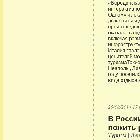
Одному из ек
дозвониться 
произошедше
оказалась ли
включая раз
инфраструкт
Италия стал
ценителей мо
туризмаТакие
Неаполь , Ли
году посетил
вида отдыха a
25/08/2014 17:
В Росси
пожить 
Туризм
| Авт