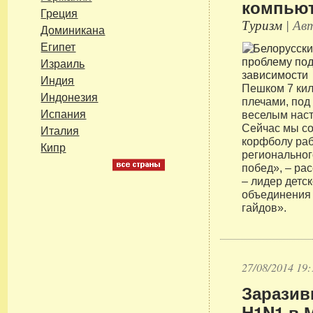
компьют
Греция
Туризм
| Авт
Доминикана
Египет
Израиль
Индия
Пешком 7 кил
Индонезия
плечами, под
Испания
веселым наст
Сейчас мы со
Италия
корфболу ра
Кипр
региональног
побед», – ра
– лидер детс
объединения
гайдов».
27/08/2014 19:
Заразив
H1N1 в 