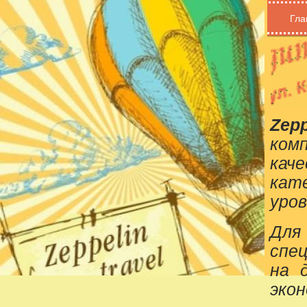
Гла
Zepp
ком
кач
кат
уров
Для
спе
на 
эко