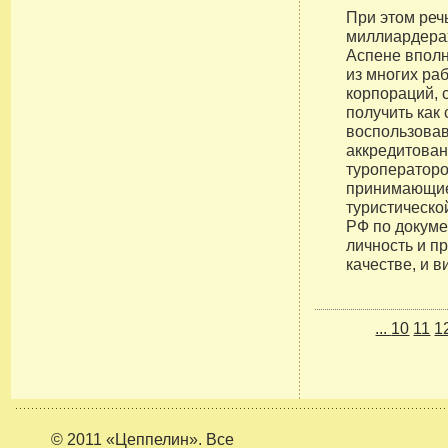
При этом реч
миллиардерах
Аспене впол
из многих ра
корпораций, 
получить как 
воспользовав
аккредитован
туроператоро
принимающие
туристическо
РФ по докум
личность и п
качестве, и в
...
10
11
1
© 2011 «Цеппелин». Все