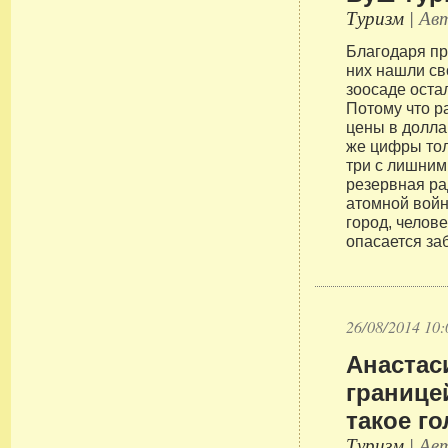
Туризм
| Авт
Благодаря пр
них нашли св
зоосаде остал
Потому что 
цены в долла
же цифры тол
три с лишним
резервная ра
атомной вой
город, челов
опасается за
26/08/2014 10:
Анастас
границе
такое г
Туризм
| Авт