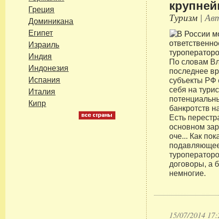
крупней
Греция
Туризм
| Авт
Доминикана
Египет
Израиль
Индия
По словам В
Индонезия
последнее вр
Испания
субъекты РФ 
себя на тури
Италия
потенциальны
Кипр
банкротств н
Есть перестр
основном зар
оче... Как по
подавляющее
туроператор
договоры, а 
немногие.
15/07/2014 17: