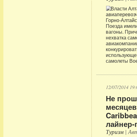
Поезда имели
вагоны. Прич
нехватка само
авиакомпании
конкурироват
использующе
самолеты Boe
12/07/2014 19:
Не прош
месяцев
Caribbe
лайнер-г
Туризм
| Авт