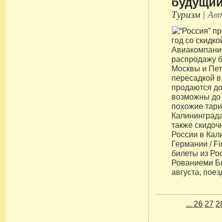
будущий
Туризм
| Авт
Авиакомпания
распродажу б
Москвы и Пет
пересадкой в
продаются до
возможны до 
похожие тари
Калининграда
также скидоч
России в Кал
Германии / F
билеты из Ро
Рованиеми Б
августа, поез
...
26
27
2