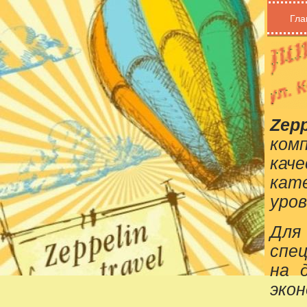
Гла
Zepp
ком
кач
кат
уров
Для
спе
на 
эко