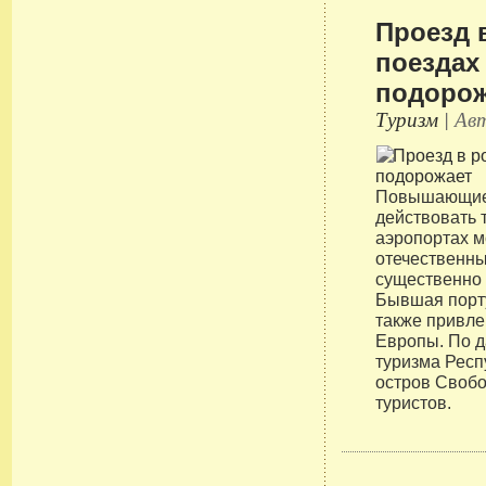
Проезд 
поездах 
подорож
Туризм
| Авт
Повышающие
действовать т
аэропортах м
отечественн
существенно 
Бывшая порт
также привле
Европы. По 
туризма Респ
остров Своб
туристов.