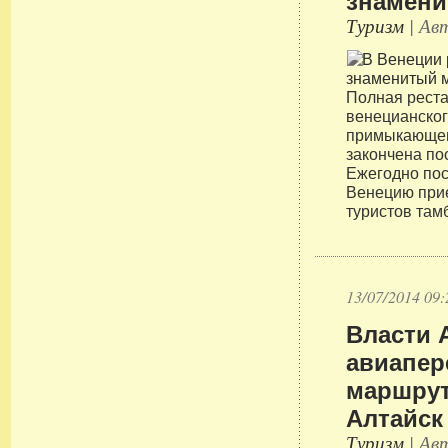
знамени
Туризм
| Авт
Полная рест
венецианског
примыкающег
закончена по
Ежегодно пос
Венецию при
туристов там
13/07/2014 09:
Власти 
авиапер
маршрут
Алтайск
Туризм
| Авт