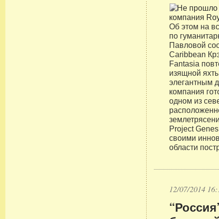
Об этом на в
по гуманита
Павловой со
Caribbean Кр
Fantasia пов
изящной яхты
элегантным д
компания гот
одном из сев
расположенно
землетрясени
Project Gene
своими инно
области пост
12/07/2014 16:
“Россия