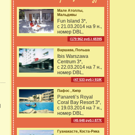
Мале Атоллы,
Мальдивы
Fun Island 3*,
с 21.03.2014 на
9 н.,
номер DBL,
(179 962 руб.) 4839$
Варшава, Польша
Ibis Warszawa
Centrum 3*,
с 22.03.2014 на
7 н.,
номер DBL,
(47 533 руб.) 918€
Пафос , Кипр
Panareti’s Royal
и
Coral Bay Resort 3*,
с 19.03.2014 на
7 н.,
номер DBL,
(45 648 руб.) 877€
Гуанакасте, Коста-Рика