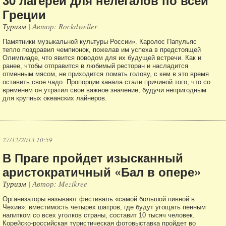
30 лагерей для нелегалов по всей
Греции
Туризм
| Автор: Rockdweller
Памятники музыкальной культуры России». Каролос Папульяс
тепло поздравил чемпионок, пожелав им успеха в предстоящей
Олимпиаде, что явится поводом для их будущей встречи. Как и
ранее, чтобы отправится в любимый ресторан и насладится
отменным мясом, не приходится ломать голову, с кем в это время
оставить свое чадо. Пропорции канала стали причиной того, что со
временем он утратил свое важное значение, будучи непригодным
для крупных океанских лайнеров.
27/12/2013 10:59
В Праге пройдет изысканный
аристократичный «Бал в опере»
Туризм
| Автор: Mezikree
Организаторы называют фестиваль «самой большой пивной в
Чехии»: вместимость четырех шатров, где будут угощать пенным
напитком со всех уголков страны, составит 10 тысяч человек.
Корейско-российская туристическая фотовыставка пройдет во