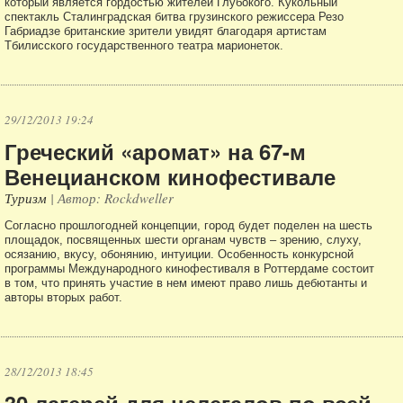
который является гордостью жителей Глубокого. Кукольный
спектакль Сталинградская битва грузинского режиссера Резо
Габриадзе британские зрители увидят благодаря артистам
Тбилисского государственного театра марионеток.
29/12/2013 19:24
Греческий «аромат» на 67-м
Венецианском кинофестивале
Туризм
| Автор: Rockdweller
Согласно прошлогодней концепции, город будет поделен на шесть
площадок, посвященных шести органам чувств – зрению, слуху,
осязанию, вкусу, обонянию, интуиции. Особенность конкурсной
программы Международного кинофестиваля в Роттердаме состоит
в том, что принять участие в нем имеют право лишь дебютанты и
авторы вторых работ.
28/12/2013 18:45