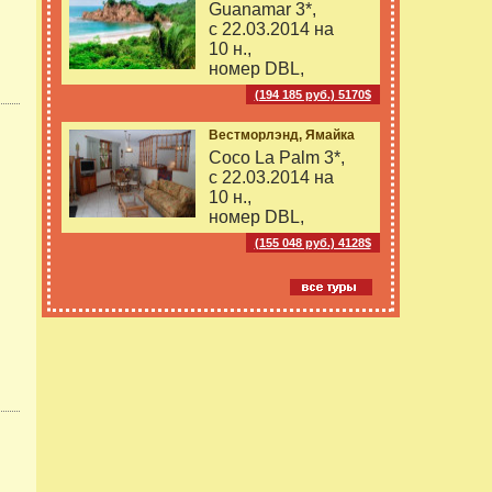
Guanamar 3*,
с 22.03.2014 на
10 н.,
номер DBL,
(194 185 руб.) 5170$
Вестморлэнд, Ямайка
Coco La Palm 3*,
с 22.03.2014 на
10 н.,
номер DBL,
(155 048 руб.) 4128$