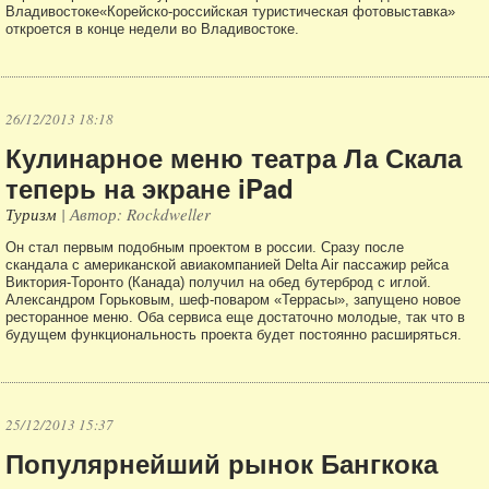
Владивостоке«Корейско-российская туристическая фотовыставка»
откроется в конце недели во Владивостоке.
26/12/2013 18:18
Кулинарное меню театра Ла Скала
теперь на экране iPad
Туризм
| Автор: Rockdweller
Он стал первым подобным проектом в россии. Сразу после
скандала с американской авиакомпанией Delta Air пассажир рейса
Виктория-Торонто (Канада) получил на обед бутерброд с иглой.
Александром Горьковым, шеф-поваром «Террасы», запущено новое
ресторанное меню. Оба сервиса еще достаточно молодые, так что в
будущем функциональность проекта будет постоянно расширяться.
25/12/2013 15:37
Популярнейший рынок Бангкока