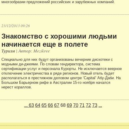
многообразии предложений российских и зарубежных компаний.
23/12/2013 09:26
Знакомство с хорошими людьми
начинается еще в полете
Туризм
| Автор: Mezikree
Специально для них будут организованы вечерние дискотеки с
модными ди-джеями. По словам гендиректора, система
сертификации услуг и персонала Курорты. Не исключается веерное
отключение электричества в ряде регионов. Новый отель будет
располагаться в престижном деловом центре ‘Capital’ Абу-Даби. На
Большом Барьерном рифе в Австралии 15-го ноября начался
нерест кораллов.
...
63
64
65
66
67
68
69
70
71
72
73
...