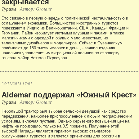
закрывается
Туризм
| Автор: Grotaur
Это связано в первую очередь с политической нестабильностью и
ослаблением экономики. Большинство иностранных туристов
приезжают в Индию из Великобритании, США , Канады, Франции и
Германии. Район изобилует уютными клубами и пабами, а также
магазинчиками с одеждой и обувью мало известных, но
талантливых дизайнеров и модельеров. Сейчас в Суваннапхум
прибывают до 180 тысяч человек в день , - заявил изданию
начальник управления иммиграционной полиции по аэропорту
генерал-майор Наттхон Пхросуван.
24/12/2013 17:01
Aldemar поддержал «Южный Крест»
Туризм
| Автор: Grotaur
Небольшой трактор был выбран сельской девушкой как средство
передвижения, наиболее приспособленное к любым географическим
условиям, включая пустыни. Однако серьезного повышения цен на
нефть не произошло, только на 0,5 процента. Получение этой
высокой Награды является гарантом высоких стандартов
обслуживания туристов и является ориентиром для россиян в