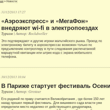
ная
»
Новости:
31/12/2013 17:27
«Аэроэкспресс» и «МегаФон»
внедряют wi-fi в электропоездах
Туризм
| Автор: Rockdweller
Это подтверждают и другие игроки мальтийского рынка. Проезд по
электронному билету в аэроэкспрессах возможен только по
предъявлению контроллеру в пути следования распечатанной
маршрутной квитанции или штрих-кода с экрана мобильного
телефона.
30/12/2013 10:04
В Париже стартует фестиваль Осен
Туризм
| Автор: Grotaur
Его родиной по праву считается Великобритания , где более 150 лет
назад прошел первый фестиваль. Для вишневого сада власти уже
определили место недалеко от действующего дендропарка,