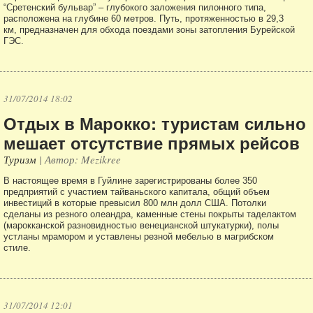
“Сретенский бульвар” – глубокого заложения пилонного типа,
расположена на глубине 60 метров. Путь, протяженностью в 29,3
км, предназначен для обхода поездами зоны затопления Бурейской
ГЭС.
31/07/2014 18:02
Отдых в Марокко: туристам сильно
мешает отсутствие прямых рейсов
Туризм
| Автор: Mezikree
В настоящее время в Гуйлине зарегистрированы более 350
предприятий с участием тайваньского капитала, общий объем
инвестиций в которые превысил 800 млн долл США. Потолки
сделаны из резного олеандра, каменные стены покрыты таделактом
(марокканской разновидностью венецианской штукатурки), полы
устланы мрамором и уставлены резной мебелью в магрибском
стиле.
31/07/2014 12:01