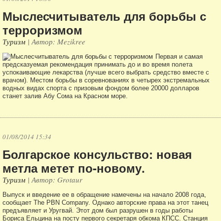
Мыслесчитыватель для борьбы с
терроризмом
Туризм
| Автор: Mezikree
Первая и самая
предсказуемая рекомендация принимать до и во время полета
успокаивающие лекарства (лучше всего выбрать средство вместе с
врачом). Местом борьбы в соревнованиях в четырех экстремальных
водных видах спорта с призовым фондом более 20000 долларов
станет залив Абу Сома на Красном море.
01/08/2014 15:34
Болгарское консульство: новая
метла метет по-новому.
Туризм
| Автор: Grotaur
Выпуск и введение ее в обращение намечены на начало 2008 года,
сообщает The PBN Company. Однако авторские права на этот танец
предъявляет и Уругвай. Этот дом был разрушен в годы работы
Бориса Ельцина на посту первого секретаря обкома КПСС. Станция