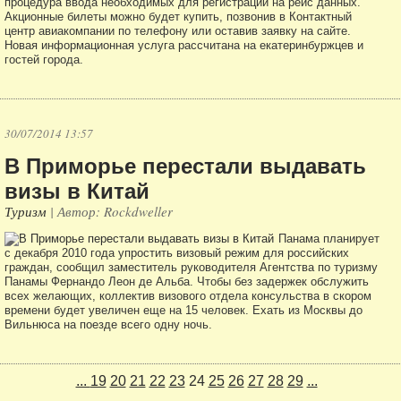
процедура ввода необходимых для регистрации на рейс данных.
Акционные билеты можно будет купить, позвонив в Контактный
центр авиакомпании по телефону или оставив заявку на сайте.
Новая информационная услуга рассчитана на екатеринбуржцев и
гостей города.
30/07/2014 13:57
В Приморье перестали выдавать
визы в Китай
Туризм
| Автор: Rockdweller
Панама планирует
с декабря 2010 года упростить визовый режим для российских
граждан, сообщил заместитель руководителя Агентства по туризму
Панамы Фернандо Леон де Альба. Чтобы без задержек обслужить
всех желающих, коллектив визового отдела консульства в скором
времени будет увеличен еще на 15 человек. Ехать из Москвы до
Вильнюса на поезде всего одну ночь.
...
19
20
21
22
23
24
25
26
27
28
29
...