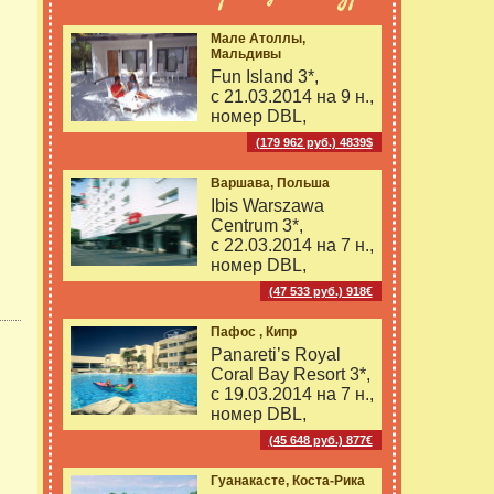
Мале Атоллы,
Мальдивы
Fun Island 3*,
с 21.03.2014 на
9 н.,
номер DBL,
(179 962 руб.) 4839$
Варшава, Польша
Ibis Warszawa
Centrum 3*,
с 22.03.2014 на
7 н.,
номер DBL,
(47 533 руб.) 918€
Пафос , Кипр
Panareti’s Royal
Coral Bay Resort 3*,
с 19.03.2014 на
7 н.,
номер DBL,
(45 648 руб.) 877€
Гуанакасте, Коста-Рика