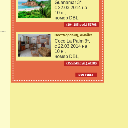
Guanamar 3*,
с 22.03.2014 на
10 н.,
номер DBL,
(194 185 руб.) 5170$
Вестморлэнд, Ямайка
Coco La Palm 3*,
с 22.03.2014 на
10 н.,
номер DBL,
(155 048 руб.) 4128$