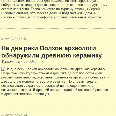
По его словам, инвесторы для реализации этого проекта уже
найдены, и гостиницы должны появиться в столице к следующему
сезону навигации. Глава комитета по туризму столицы Сергей
Шпилько считает, что Москва должна подтянуться к другим
мировым столицам по комфорту условий пребывания туристов.
01/08/2014 17:52
На дне реки Волхов археологи
обнаружили древнюю керамику
Туризм
| Автор: Grotaur
Покрытые штукатуркой стенки и дно бака до сих пор сохранили
розовый цвет виноградного вина. Египетские археологи обнаружили
две золотые монеты четвертого века н.э. По словам Галана,
потрясающая сохранность росписей ценна еще и тем, что,
возможно, это самый древний пример подобной настенной росписи
в древнеегипетских гробницах.
01/08/2014 16:50