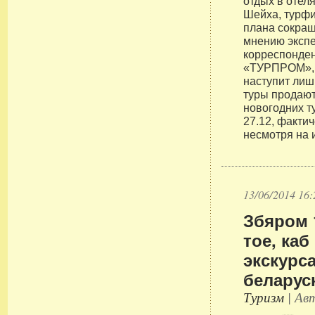
отдых в отел
Шейха, турф
плана сокращ
мнению эксп
корреспонде
«ТУРПРОМ», 
наступит лиш
туры продают
новогодних т
27.12, факти
несмотря на 
13/06/2014 16:
Збяром 
тое, каб
экскурс
беларус
Туризм
| Авт