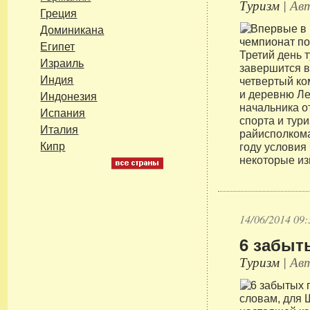
Туризм
| Авт
Греция
Доминикана
Египет
Третий день т
Израиль
завершится в
Индия
четвертый ко
и деревню Ле
Индонезия
начальника о
Испания
спорта и тур
Италия
райисполкома
Кипр
году условия
некоторые из
14/06/2014 09:
6 забыт
Туризм
| Авт
словам, для 