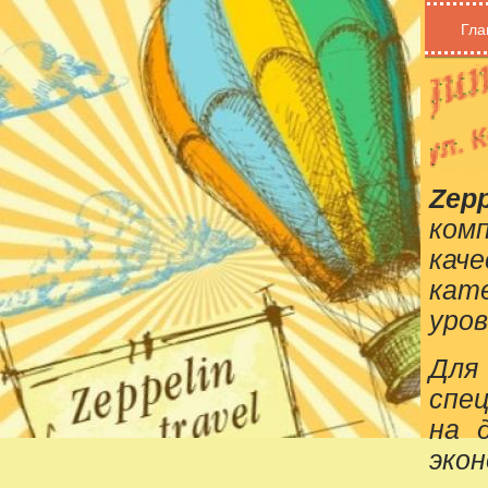
Гла
Zepp
ком
кач
кат
уров
Для
спе
на 
эко