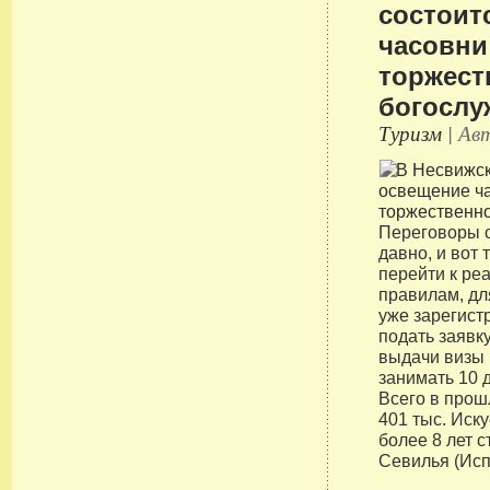
состоит
часовни
торжест
богослу
Туризм
| Авт
Переговоры 
давно, и вот
перейти к ре
правилам, дл
уже зарегис
подать заявку
выдачи визы 
занимать 10 д
Всего в прош
401 тыс. Иск
более 8 лет 
Севилья (Исп