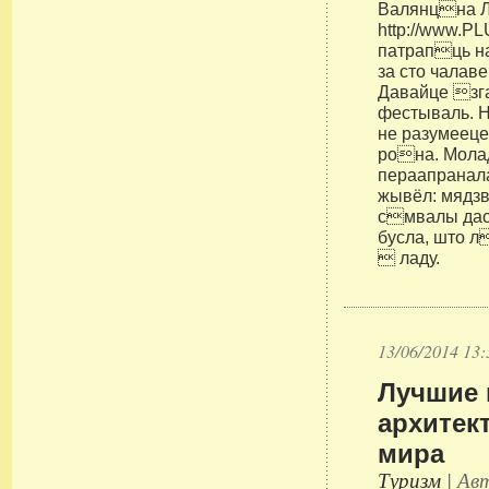
Валянцна Л
http://www.
патрапць н
за сто чала
Давайце зг
фестываль. 
не разумееце
рона. Мола
пераапранал
жывёл: мядзве
смвалы даст
бусла, што 
 ладу.
13/06/2014 13:
Лучшие 
архитек
мира
Туризм
| Авт