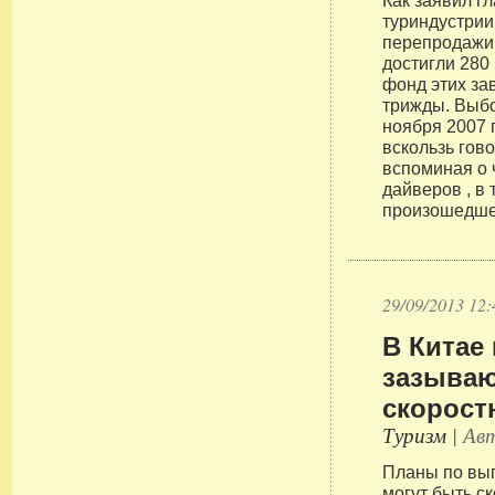
Как заявил г
туриндустрии
перепродажи 
достигли 280
фонд этих за
трижды. Выбо
ноября 2007 г
вскользь гово
вспоминая о 
дайверов , в 
произошедшей
29/09/2013 12:
В Китае
зазываю
скорост
Туризм
| Авт
Планы по вып
могут быть с