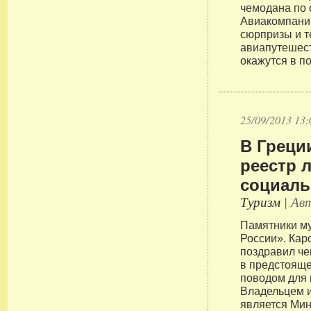
чемодана по 
Авиакомпани
сюрпризы и 
авиапутешес
окажутся в п
25/09/2013 13:
В Греци
реестр 
социаль
Туризм
| Авт
Памятники м
России». Кар
поздравил че
в предстояще
поводом для 
Владельцем 
является Мин