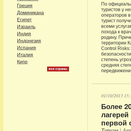
По официаль
Греция
туристов у н
Доминикана
операторов в
Египет
турист получ
всеми услуга
Израиль
похода к вра
Индия
родину. Прич
Индонезия
территории Ка
Испания
Control Risks
безопасности
Италия
степень угро
Кипр
средняя степ
передвижений
01/10/2013 15:
Более 2
лагерей
первой 
Туризм
| Авт