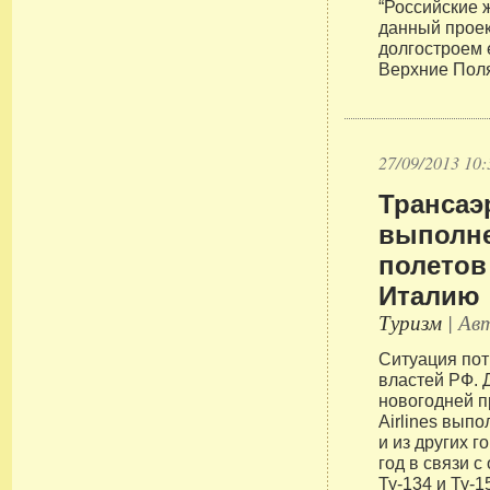
“Российские 
данный проек
долгостроем 
Верхние Поля
27/09/2013 10:
Трансаэ
выполне
полетов
Италию
Туризм
| Авт
Ситуация по
властей РФ. 
новогодней п
Airlines выпо
и из других 
год в связи с
Ту-134 и Ту-