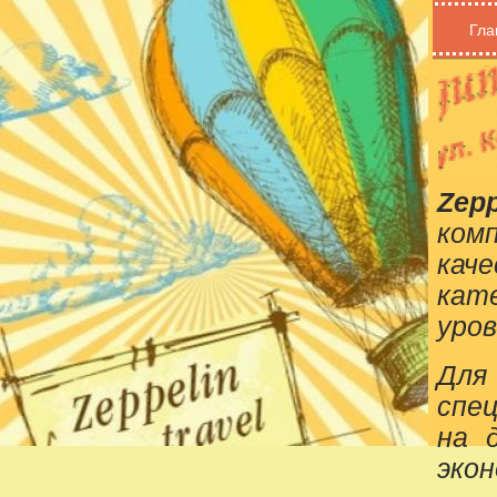
Гла
Zepp
ком
кач
кат
уров
Для
спе
на 
эко