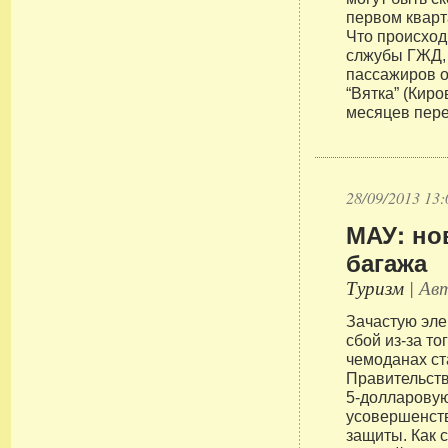
первом кварт
Что происход
слжубы ГЖД,
пассажиров 
“Вятка” (Киро
месяцев пере
28/09/2013 13:
МАУ: но
багажа
Туризм
| Авт
Зачастую эл
сбой из-за то
чемоданах ст
Правительст
5-долларовую
усовершенст
защиты. Как 