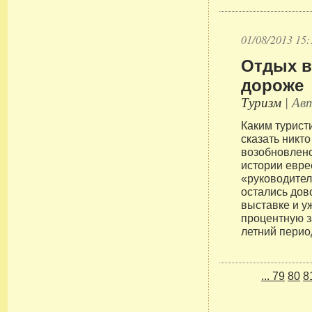
01/08/2013 15:
Отдых в
дороже
Туризм
| Авт
Каким туристи
сказать никт
возобновлено
истории евре
«руководител
остались дов
выставке и у
процентную з
летний перио
...
79
80
8