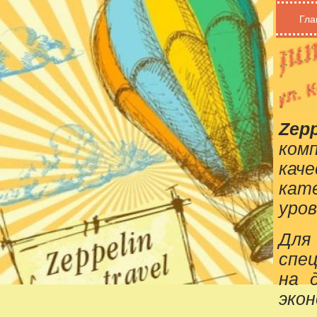
Гла
Zepp
ком
кач
кат
уров
Для
спе
на 
эко