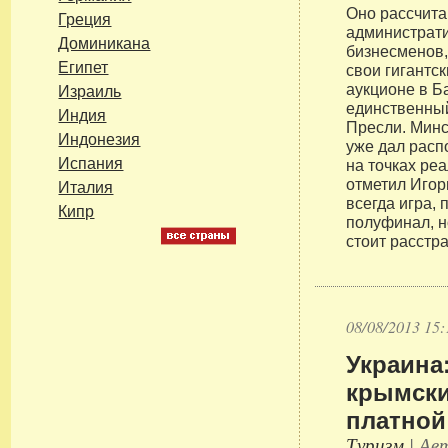
Оно рассчит
Греция
администрат
Доминикана
бизнесменов,
Египет
свои гигантс
аукционе в Б
Израиль
единственный
Индия
Пресли. Минс
Индонезия
уже дал расп
Испания
на точках ре
отметил Игор
Италия
всегда игра, 
Кипр
полуфинал, н
стоит расстр
08/08/2013 15:
Украина
крымски
платной
Туризм
| Авт