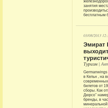
железнодоро
занятия места
производить
бесплатным 
03/08/2013 12:
Эмират 
выходит
туристи
Туризм
| Авт
Germanwings 
в Кельн , на
современных 
билетов от 1
сборы. Как о
Дюрсо" намер
бренды, в ча
минеральной 