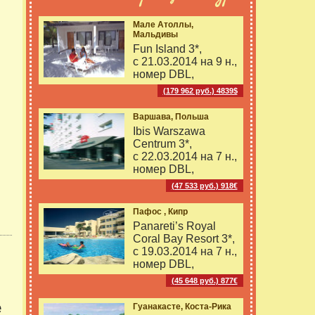
Мале Атоллы,
Мальдивы
Fun Island 3*,
с 21.03.2014 на
9 н.,
номер DBL,
(179 962 руб.) 4839$
Варшава, Польша
Ibis Warszawa
Centrum 3*,
с 22.03.2014 на
7 н.,
номер DBL,
(47 533 руб.) 918€
Пафос , Кипр
Panareti’s Royal
Coral Bay Resort 3*,
с 19.03.2014 на
7 н.,
номер DBL,
(45 648 руб.) 877€
е
Гуанакасте, Коста-Рика