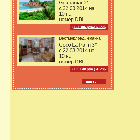
Guanamar 3*,
с 22.03.2014 на
10 н.,
номер DBL,
(194 185 руб.) 5170$
Вестморлэнд, Ямайка
Coco La Palm 3*,
с 22.03.2014 на
10 н.,
номер DBL,
(155 048 руб.) 4128$