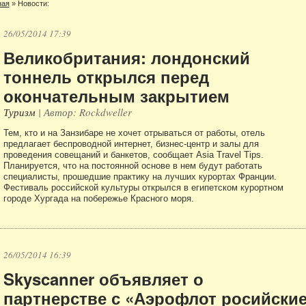
ная
»
Новости:
26/05/2014 17:39
Великобритания: лондонский
тоннель открылся перед
окончательным закрытием
Туризм
| Автор: Rockdweller
Тем, кто и на Занзибаре не хочет отрываться от работы, отель
предлагает беспроводной интернет, бизнес-центр и залы для
проведения совещаний и банкетов, сообщает Asia Travel Tips.
Планируется, что на постоянной основе в нем будут работать
специалисты, прошедшие практику на лучших курортах Франции.
Фестиваль российской культуры открылся в египетском курортном
городе Хургада на побережье Красного моря.
26/05/2014 16:39
Skyscanner объявляет о
партнерстве с «Аэрофлот росийски