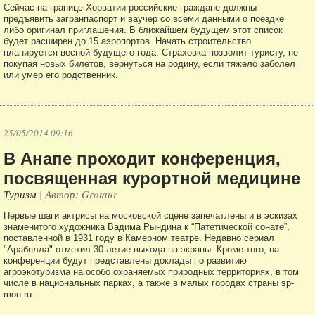
Сейчас на границе Хорватии российские граждане должны
предъявить загранпаспорт и ваучер со всеми данными о поездке
либо оригинал приглашения. В ближайшем будущем этот список
будет расширен до 15 аэропортов. Начать строительство
планируется весной будущего года. Страховка позволит туристу, не
покупая новых билетов, вернуться на родину, если тяжело заболел
или умер его родственник.
25/05/2014 09:16
В Анапе проходит конференция,
посвященная курортной медицине
Туризм
| Автор: Grotaur
Первые шаги актрисы на московской сцене запечатлены и в эскизах
знаменитого художника Вадима Рындина к “Патетической сонате”,
поставленной в 1931 году в Камерном театре. Недавно сериал
"Арабелла" отметил 30-летие выхода на экраны. Кроме того, на
конференции будут представлены доклады по развитию
агроэкотуризма на особо охраняемых природных территориях, в том
числе в национальных парках, а также в малых городах страны sp-
mon.ru .