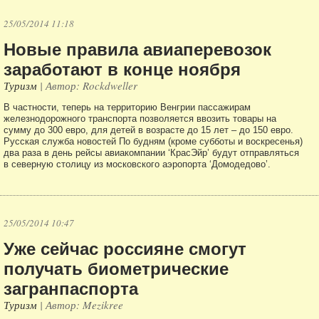
25/05/2014 11:18
Новые правила авиаперевозок
заработают в конце ноября
Туризм
| Автор: Rockdweller
В частности, теперь на территорию Венгрии пассажирам
железнодорожного транспорта позволяется ввозить товары на
сумму до 300 евро, для детей в возрасте до 15 лет – до 150 евро.
Русская служба новостей По будням (кроме субботы и воскресенья)
два раза в день рейсы авиакомпании ‘КрасЭйр’ будут отправляться
в северную столицу из московского аэропорта ‘Домодедово’.
25/05/2014 10:47
Уже сейчас россияне смогут
получать биометрические
загранпаспорта
Туризм
| Автор: Mezikree