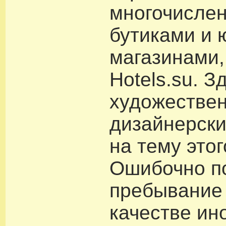
многочисле
бутиками и
магазинами,
Hotels.su. З
художестве
дизайнерски
на тему этог
Ошибочно по
пребывание 
качестве ин