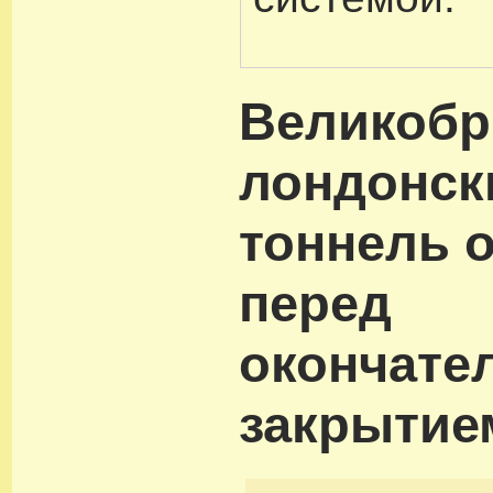
Великобр
лондонск
тоннель 
перед
окончате
закрытие