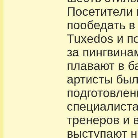
Посетители 
пообедать в
Tuxedos и п
за пингвина
плавают в б
артисты бы
подготовле
специалист
тренеров и 
выступают н