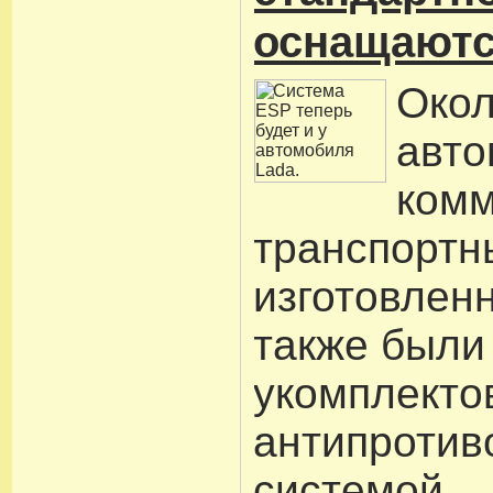
оснащаютс
Око
авто
комм
транспортн
изготовлен
также были
укомплекто
антипротив
системой.