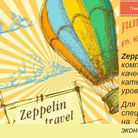
Гла
Zepp
ком
кач
кат
уров
Для
спе
на 
эко