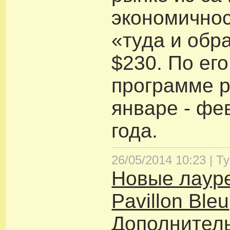
экономичнос
«туда и обр
$230. По ег
программе р
январе - фе
года.
26/05/2014 10:23 |
Т
Новые лаур
Pavillon Bleu
Дополнитель