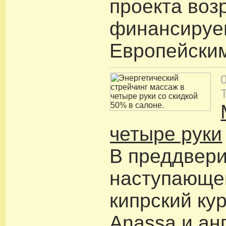
проекта воз
финансируе
Европейски
четыре руки
В преддвер
наступающе
кипрский ку
Anassa и ан