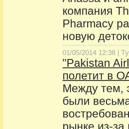
компания Th
Pharmacy р
новую деток
01/05/2014 12:38 |
Т
"Pakistan Air
полетит в О
Между тем, 
были весьм
востребова
рынке из-за 