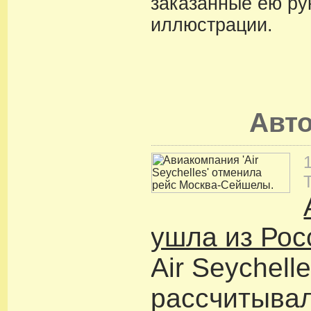
заказанные ею ру
иллюстрации.
Авт
ушла из Рос
Air Seychell
рассчитыва