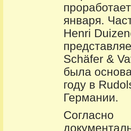
проработает
января. Час
Henri Duize
представля
Schäfer & Va
была основа
году в Rudol
Германии.
Согласно
документал