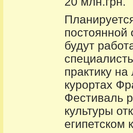
20 млн.грн.
Планируется
постоянной 
будут работ
специалист
практику на
курортах Фр
Фестиваль р
культуры от
египетском 