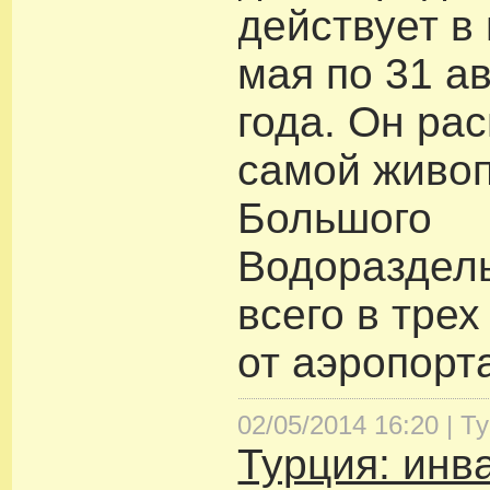
действует в 
мая по 31 а
года. Он ра
самой живоп
Большого
Водораздел
всего в трех
от аэропорт
02/05/2014 16:20 |
Т
Турция: инв