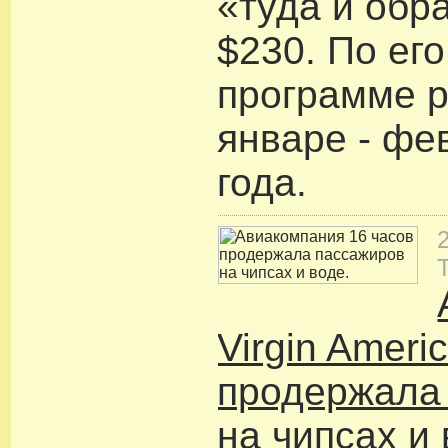
«туда и обр
$230. По ег
программе р
январе - фе
года.
Virgin Ameri
продержала
на чипсах и