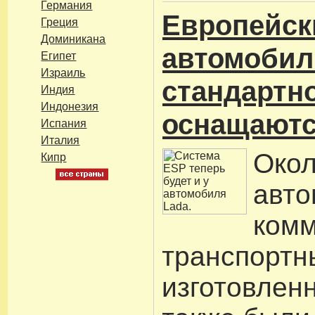
Германия
Европейск
Греция
Доминикана
автомобил
Египет
Израиль
стандартн
Индия
Индонезия
оснащаютс
Испания
Италия
Око
Кипр
авто
комм
транспортн
изготовлен