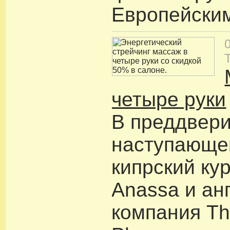
Европейски
четыре руки
В преддвер
наступающе
кипрский ку
Anassa и ан
компания Th