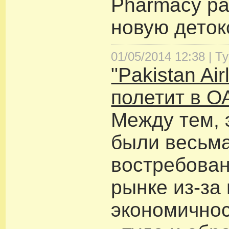
Pharmacy р
новую деток
01/05/2014 12:38 |
Т
"Pakistan Air
полетит в О
Между тем, 
были весьм
востребова
рынке из-за 
экономичнос