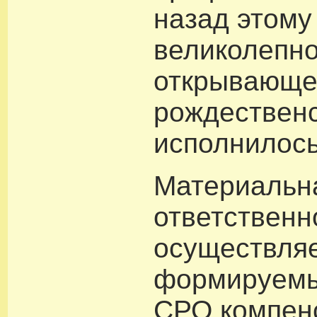
назад этому
великолепно
открывающ
рождественс
исполнилось
Материальн
ответственн
осуществляе
формируемы
СРО компен