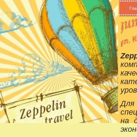
Гла
Zepp
ком
кач
кат
уров
Для
спе
на 
эко