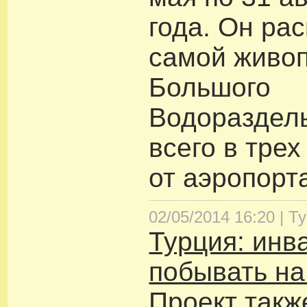
года. Он ра
самой живоп
Большого
Водораздел
всего в трех
от аэропорт
02/05/2014 16:20 |
Т
Турция: инв
побывать на
Проект такж