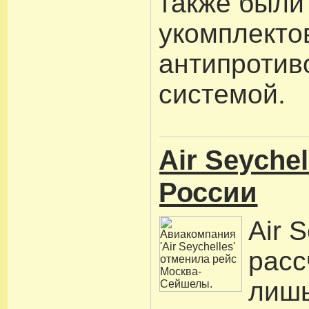
также были
укомплекто
антипротив
системой.
Air Seyche
России
Air 
расс
лишь