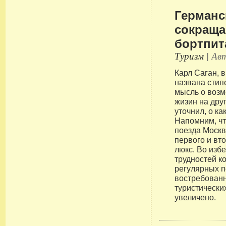
Германс
сокраща
бортпит
Туризм
| Авт
Карл Саган, в
названа стип
мысль о воз
жизин на друг
уточнил, о ка
Напомним, чт
поезда Моск
первого и вто
люкс. Во изб
трудностей к
регулярных п
востребован
туристически
увеличено.