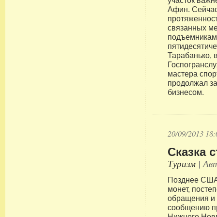
участок важ
Афин. Сейчас
протяженност
связанных м
подъемникам
пятидесятич
Тарабанько, 
Госпогранслу
мастера спорт
продолжал з
бизнесом.
20/09/2013 18:
Сказка 
Туризм
| Авт
Позднее США
монет, посте
обращения и
сообщению п
Нижнего Новг