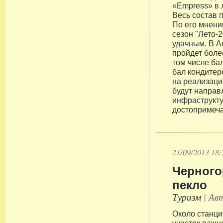
«Empress» в 
Весь состав п
По его мнени
сезон "Лето-
удачным. В А
пройдет боле
том числе ба
бал кондитер
на реализац
будут направ
инфраструкту
достопримеча
21/09/2013 18:
Черного
пекло
Туризм
| Авт
Около станци