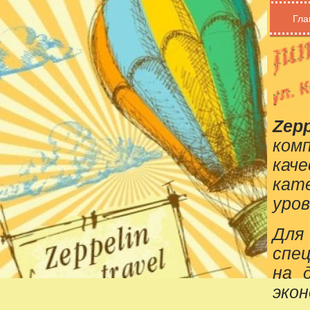
Гла
Zepp
ком
кач
кат
уров
Для
спе
на 
эко