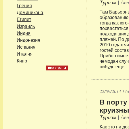
Туризм
| Авт
Греция
Там Барьерн
Доминикана
образованию
Египет
тогда как юг
Израиль
похвастатьс
Индия
подходящих д
пляжей. По д
Индонезия
2010 годах ч
Испания
гостей соста
Италия
Прибор имеет
Кипр
чемодан случ
нибудь еще.
22/09/2013 17:
В порту
круизны
Туризм
| Авт
Как это ни д