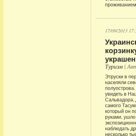
проживанием 
17/09/2013 17:
Украинс
корзинк
украше
Туризм
| Авт
Этруски в пер
населяли сев
полуострова.
увидеть в На
Сальвадора, 
самого Тасум
который он п
руками, ушло
экспозиционн
наблюдать д
несколько ты