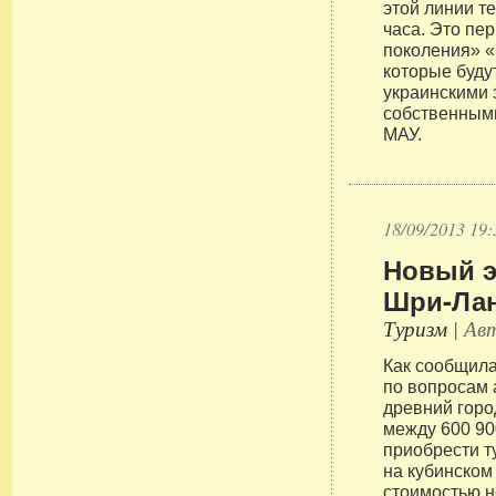
этой линии т
часа. Это пе
поколения» «
которые буду
украинскими 
собственным
МАУ.
18/09/2013 19:
Новый э
Шри-Ла
Туризм
| Авт
Как сообщил
по вопросам 
древний горо
между 600 90
приобрести т
на кубинском
стоимостью н