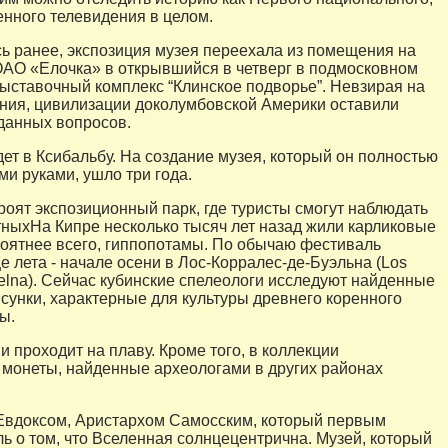
енного телевидения в целом.
ь ранее, экспозиция музея переехала из помещения на
АО «Елочка» в открывшийся в четверг в подмосковном
ыставочный комплекс “Клинское подворье”. Невзирая на
ния, цивилизации доколумбовской Америки оставили
данных вопросов.
ет в Ксибальбу. На создание музея, который он полностью
ми руками, ушло три года.
роят экспозиционный парк, где туристы смогут наблюдать
ныхНа Кипре несколько тысяч лет назад жили карликовые
оятнее всего, гиппопотамы. По обычаю фестиваль
е лета - начале осени в Лос-Корралес-де-Буэльна (Los
uelna). Сейчас кубинские спелеологи исследуют найденные
сунки, характерные для культуры древнего коренного
ы.
и проходит на плаву. Кроме того, в коллекции
монеты, найденные археологами в других районах
Евдоксом, Аристархом Самосским, который первым
ь о том, что Вселенная солнцецентрична. Музей, который