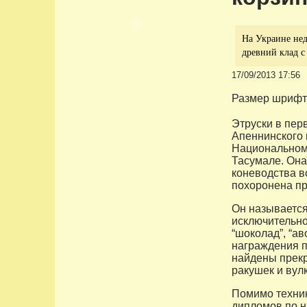
На Украине нед
древний клад 
17/09/2013 17:56
Размер шрифт
Этруски в перв
Апеннинского 
Национальном 
Тасумале. Она
коневодства в
похоронена пр
Он называется
исключительно 
“шоколад”, “а
награждения п
найдены прекр
ракушек и вулк
Помимо техник
дипломов по н