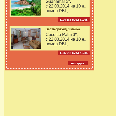
Guanamar 3*,
с 22.03.2014 на
10 н.,
номер DBL,
(194 185 руб.) 5170$
Вестморлэнд, Ямайка
Coco La Palm 3*,
с 22.03.2014 на
10 н.,
номер DBL,
(155 048 руб.) 4128$