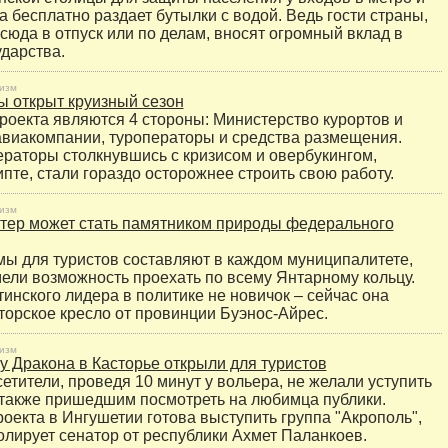
а бесплатно раздает бутылки с водой. Ведь гости страны,
юда в отпуск или по делам, вносят огромный вклад в
ударства.
изм
ы открыт круизный сезон
роекта являются 4 стороны: Министерство курортов и
авиакомпании, туроператоры и средства размещения.
ераторы столкнувшись с кризисом и овербукингом,
пте, стали гораздо осторожнее строить свою работу.
изм
тер может стать памятником природы федерального
ы для туристов составляют в каждом муниципалитете,
мели возможность проехать по всему Янтарному кольцу.
тинского лидера в политике не новичок – сейчас она
торское кресло от провинции Буэнос-Айрес.
изм
у Дракона в Касторье открыли для туристов
етители, проведя 10 минут у вольера, не желали уступить
 также пришедшим посмотреть на любимца публики.
оекта в Ингушетии готова выступить группа "Акрополь",
олирует сенатор от республики Ахмет Паланкоев.