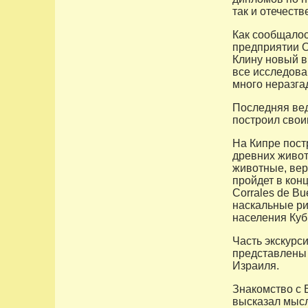
так и отечеств
Как сообщалос
предприятии О
Клину новый в
все исследова
много неразга
Последняя вед
построил свои
На Кипре пост
древних живот
животные, вер
пройдет в конц
Corrales de B
наскальные ри
населения Куб
Часть экскурси
представлены 
Израиля.
Знакомство с 
высказал мысл