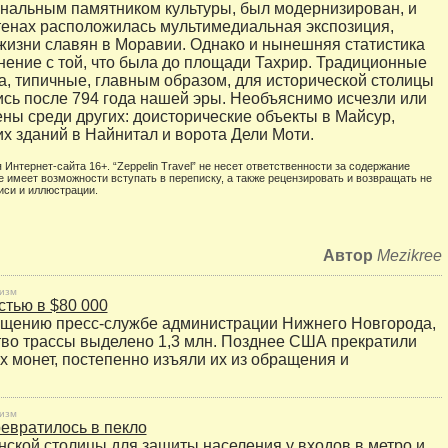
нальным памятником культуры, был модернизирован, и
стенах расположилась мультимедиальная экспозиция,
изни славян в Моравии. Однако и нынешняя статистика
внение с той, что была до площади Тахрир. Традиционные
а, типичные, главным образом, для исторической столицы
ись после 794 года нашей эры. Необъяснимо исчезли или
ны среди других: доисторические объекты в Майсур,
их зданий в Найнитал и ворота Дели Моти.
 Интернет-сайта 16+. “Zeppelin Travel” не несет ответственности за содержание
е имеет возможности вступать в переписку, а также рецензировать и возвращать не
иси и иллюстрации.
Автор
Mezikree
изм
стью в $80 000
бщению пресс-службе администрации Нижнего Новгорода,
тво трассы выделено 1,3 млн. Позднее США прекратили
х монет, постепенно изъяли их из обращения и
изм
евратилось в пекло
нской столицы для защиты населения у входов в метро и