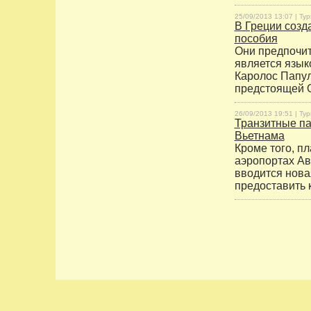
25/09/2013 13:07 |
Тур
В Греции созд
пособия
Они предпочит
является язык
Каролос Папул
предстоящей О
26/09/2013 19:51 |
Тур
Транзитные па
Вьетнама
Кроме того, п
аэропортах Ав
вводится нова
предоставить 