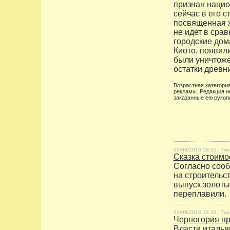
признан нацио
сейчас в его 
посвященная ж
не идет в сра
городские дом
Киото, появил
были уничтоже
остатки древн
Возрастная категория
рекламы. Редакция н
заказанные ею рукоп
20/09/2013 18:02 |
Тур
Сказка стоимо
Согласно соо
на строительс
выпуск золоты
переплавили.
21/09/2013 18:29 |
Тур
Черногория пр
Власти италья