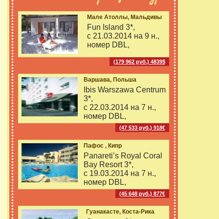
Мале Атоллы, Мальдивы
Fun Island 3*,
с 21.03.2014 на
9 н.,
номер DBL,
(179 962 руб.) 4839$
Варшава, Польша
Ibis Warszawa Centrum
3*,
с 22.03.2014 на
7 н.,
номер DBL,
(47 533 руб.) 918€
Пафос , Кипр
Panareti’s Royal Coral
Bay Resort 3*,
с 19.03.2014 на
7 н.,
номер DBL,
(45 648 руб.) 877€
Гуанакасте, Коста-Рика