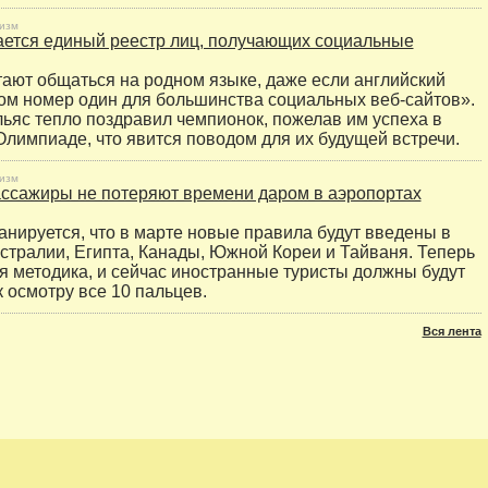
изм
ается единый реестр лиц, получающих социальные
ают общаться на родном языке, даже если английский
ом номер один для большинства социальных веб-сайтов».
ьяс тепло поздравил чемпионок, пожелав им успеха в
лимпиаде, что явится поводом для их будущей встречи.
изм
ссажиры не потеряют времени даром в аэропортах
ланируется, что в марте новые правила будут введены в
стралии, Египта, Канады, Южной Кореи и Тайваня. Теперь
я методика, и сейчас иностранные туристы должны будут
к осмотру все 10 пальцев.
Вся лента