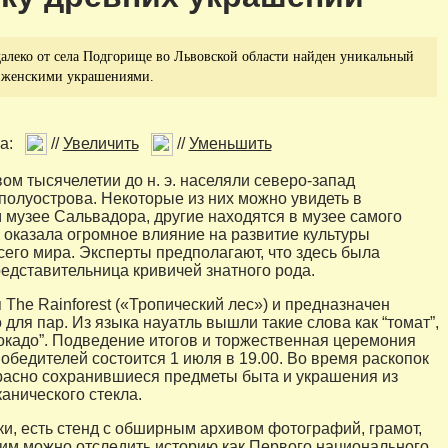
алеко от села Подгорище во Львовской области найден уникальный
с женскими украшениями.
а:
//
Увеличить
//
Уменьшить
ом тысячелетии до н. э. населяли северо-запад
полуострова. Некоторые из них можно увидеть в
музее Сальвадора, другие находятся в музее самого
 оказала огромное влияние на развитие культуры
сего мира. Эксперты предполагают, что здесь была
едставительница кривичей знатного рода.
 The Rainforest («Тропический лес») и предназначен
для пар. Из языка науатль вышли такие слова как “томат”,
вокадо”. Подведение итогов и торжественная церемония
обедителей состоится 1 июля в 19.00. Во время раскопок
асно сохранившиеся предметы быта и украшения из
анического стекла.
и, есть стенд с обширным архивом фотографий, грамот,
им можно отследить историю как Первого национального,