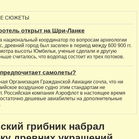
ЫЕ СЮЖЕТЫ
оотель открыт на Шри-Ланке
а национальный координатор по вопросам археологии
, древний город был заселен в период между 600 900 гг.
мотра высоты Юмбильи, ученые сделали и другую
ньше считалось, что водопад состоит из трех потоков.
 предпочитает самолеты?
ая Организация Гражданской Авиации сочла, что ни
зийское воздушное судно этим стандартам не
ет. Российская компания Аэрофлот в настоящее время
достаточно дешевые авиабилеты на дополнительные
.
ский грибник набрал
ку древних украшений