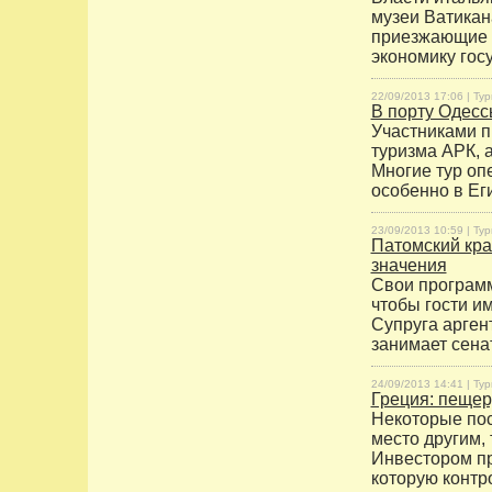
музеи Ватикан
приезжающие с
экономику гос
22/09/2013 17:06 |
Тур
В порту Одесс
Участниками п
туризма АРК, 
Многие тур оп
особенно в Еги
23/09/2013 10:59 |
Тур
Патомский кра
значения
Свои программ
чтобы гости и
Супруга арген
занимает сена
24/09/2013 14:41 |
Тур
Греция: пещер
Некоторые пос
место другим,
Инвестором пр
которую контр