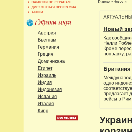
Главная
»
Новости:
ПАМЯТКИ ПО СТРАНАМ
ДИСКОНТНАЯ ПРОГРАММА
АКЦИИ
АКТУАЛЬН
Новый эк
Австрия
Как сообщил
Вьетнам
Нелли Роблес
Германия
Кроме перес
поправку: ра
Греция
Доминикана
Египет
Британия
Израиль
Международн
Индия
одно индоне
соответству
Индонезия
предлагает 
Испания
рейсы в Рим
Италия
Кипр
Украин
корзин