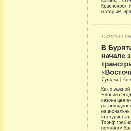
Казань, Екат
Красноярск, И
Батор иP Эрл
11/03/2014 10:
В Бурят
начале 
трансгр
«Восточ
Туризм
| Авт
Как о важной
Японии сегод
сезона цвете
разновидност
национальны
что туристы в
Тариф гребно
немногим бол