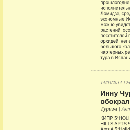
прошлогодне
исполнитель
Ломидзе, сре
экономные Ис
можно увиде
растений, ос
посетителей 
орхидей, неп
большого кол
чартерных ре
тура в Испан
14/03/2014 19:
Инну Чу
обокрал
Туризм
| Авт
КИПР 5*HOL
HILLS APTS 5*
Apts A 5*Holid