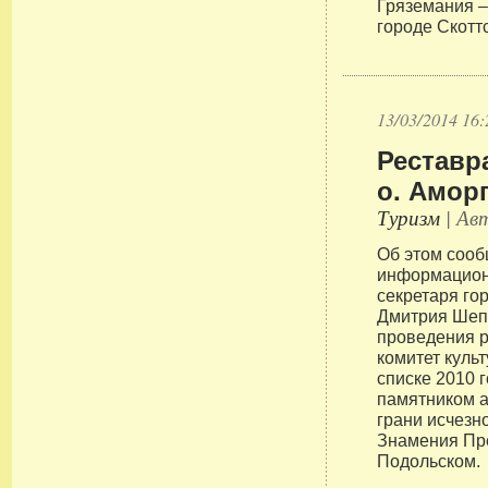
Гряземания –
городе Скотт
13/03/2014 16:
Реставр
о. Амор
Туризм
| Авт
Об этом сооб
информацион
секретаря го
Дмитрия Шепе
проведения р
комитет куль
списке 2010 
памятником а
грани исчезн
Знамения Пр
Подольском.