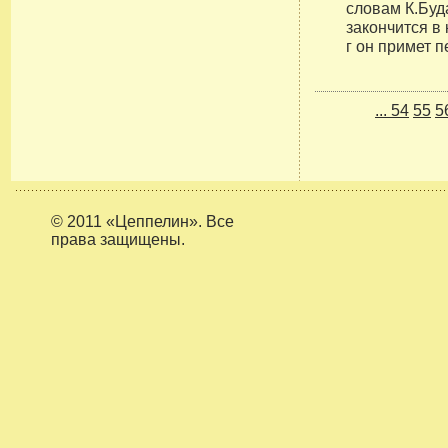
словам К.Буд
закончится в 
г он примет 
...
54
55
5
© 2011 «Цеппелин». Все
права защищены.