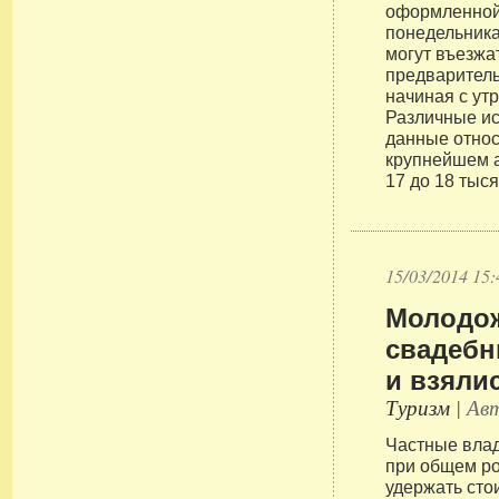
оформленной 
понедельника
могут въезжа
предварител
начиная с утр
Различные и
данные относ
крупнейшем а
17 до 18 тыся
15/03/2014 15:
Молодо
свадебн
и взялис
Туризм
| Авт
Частные влад
при общем ро
удержать сто