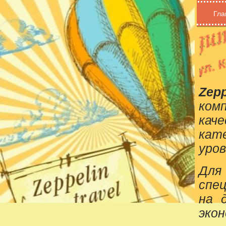
Гла
Zepp
ком
кач
кат
уров
Для
спе
на 
эко