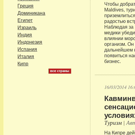
Чтобы добрат
Греция
Maldives, ту
Доминикана
приземлиться
Египет
радостью вст
Наблюдая за 
Израиль
медики убеди
Индия
влиянии морс
Индонезия
организм. Он 
Испания
дальнейшем 
появиться на
Италия
бизнес.
Кипр
16/03/2014 16:
Кавмин
сенсаци
условия
Туризм
| Авт
На Кипре дей