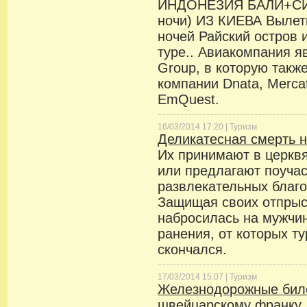
ИНДОНЕЗИЯ БАЛИ+СИН
ночи) ИЗ КИЕВА Вылеты
ночей Райский остров 
туре.. Авиакомпания я
Group, в которую такж
компании Dnata, Mercat
EmQuest.
16/03/2014 17:20 |
Туризм
Деликатесная смерть н
Их принимают в церквя
или предлагают поучас
развлекательных благо
Защищая своих отпрыс
набросилась на мужчи
ранения, от которых т
скончался.
17/03/2014 15:07 |
Туризм
Железнодорожные биле
швейцарскому франку