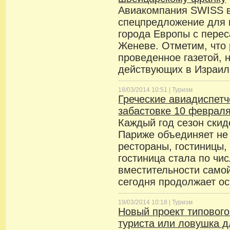
Авиакомпания SWISS 
спецпредложение для 
города Европы с пере
Женеве. Отметим, что
проведенное газетой, 
действующих в Израил
18/03/2014 10:51 |
Туризм
Греческие авиадиспет
забастовке 10 феврал
Каждый год сезон скидо
Париже объединяет не 
рестораны, гостиницы, 
гостиница стала по чи
вместительности самой
сегодня продолжает ос
19/03/2014 10:18 |
Туризм
Новый проект типового
туриста или ловушка 