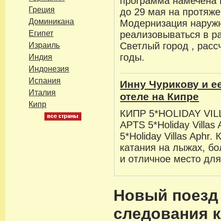
программа намечена 
Греция
до 29 мая на протяж
Доминикана
Модернизация наружн
Египет
реализовываться в р
Светлый город , расс
Израиль
годы.
Индия
Индонезия
Испания
Инну Чурикову и е
Италия
отеле на Кипре
Кипр
КИПР 5*HOLIDAY VIL
APTS 5*Holiday Villas A
5*Holiday Villas Aphr.
катания на лыжах, бо
и отличное место для
Новый поезд
следования к