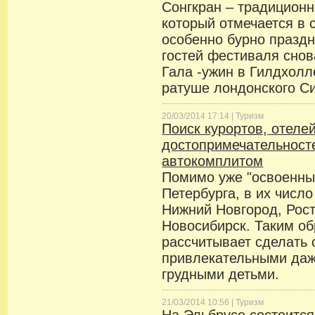
Сонгкран – традиционн
который отмечается в 
особенно бурно праздн
гостей фестиваля сно
Гала -ужин в Гилдхол
ратуше лондонского Си
20/03/2014 17:14 |
Туризм
Поиск курортов, отелей
достопримечательносте
автокомплитом
Помимо уже "освоенны
Петербурга, в их числ
Нижний Новгород, Рост
Новосибирск. Таким об
рассчитывает сделать 
привлекательными даж
грудными детьми.
21/03/2014 10:56 |
Туризм