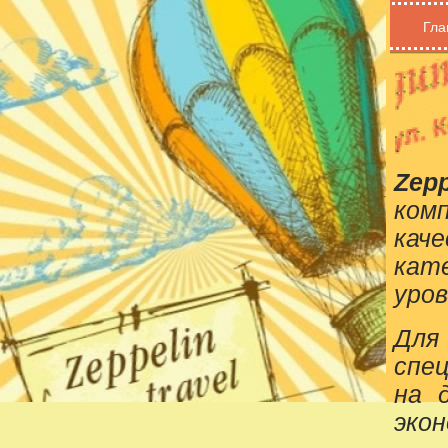
Гла
Zepp
ком
кач
кат
уров
Для
спе
на 
эко