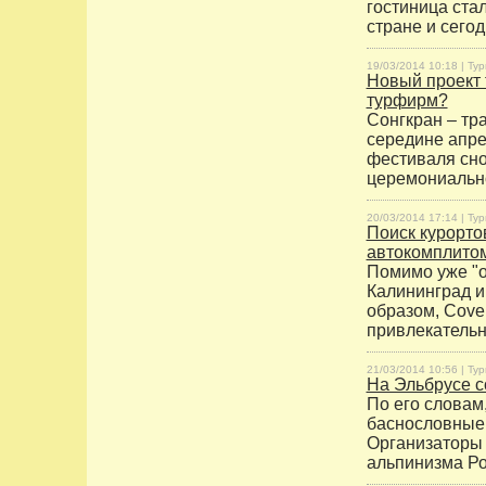
гостиница ста
стране и сего
19/03/2014 10:18 |
Тур
Новый проект 
турфирм?
Сонгкран – тр
середине апре
фестиваля сно
церемониально
20/03/2014 17:14 |
Тур
Поиск курорто
автокомплито
Помимо уже "о
Калининград и
образом, Cove
привлекательн
21/03/2014 10:56 |
Тур
На Эльбрусе с
По его словам
баснословные 
Организаторы 
альпинизма Ро