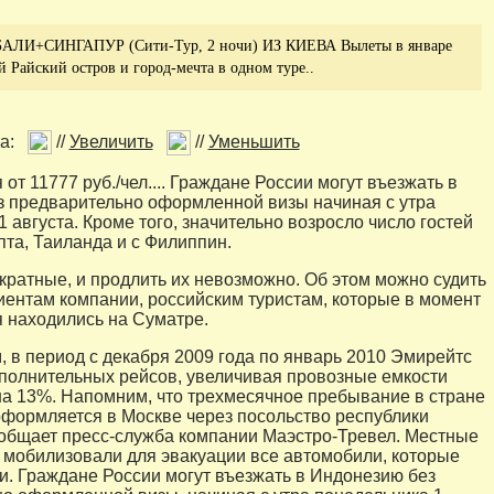
ЛИ+СИНГАПУР (Сити-Тур, 2 ночи) ИЗ КИЕВА Вылеты в январе
й Райский остров и город-мечта в одном туре..
а:
//
Увеличить
//
Уменьшить
 от 11777 руб./чел.... Граждане России могут въезжать в
 предварительно оформленной визы начиная с утра
 августа. Кроме того, значительно возросло число гостей
пта, Таиланда и с Филиппин.
кратные, и продлить их невозможно. Об этом можно судить
иентам компании, российским туристам, которые в момент
 находились на Суматре.
, в период с декабря 2009 года по январь 2010 Эмирейтс
ополнительных рейсов, увеличивая провозные емкости
а 13%. Напомним, что трехмесячное пребывание в стране
формляется в Москве через посольство республики
общает пресс-служба компании Маэстро-Тревел. Местные
 мобилизовали для эвакуации все автомобили, которые
и. Граждане России могут въезжать в Индонезию без