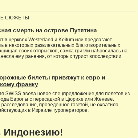
ЫЕ СЮЖЕТЫ
ная смерть на острове Путятина
 в церквях Westerland и Keitum или предлагают
ть в некоторых развлекательных благотворительных
ащищая своих отпрысков, самка гризли набросилась на
несла ему ранения, от которых турист впоследствии
орожные билеты привяжут к евро и
кому франку
я SWISS ввела новое спецпредложение для полетов из
рода Европы с пересадкой в Цюрихе или Женеве.
 расследование, проведенное газетой, не охватило
ействующих в Израиле туроператоров.
в Индонезию!