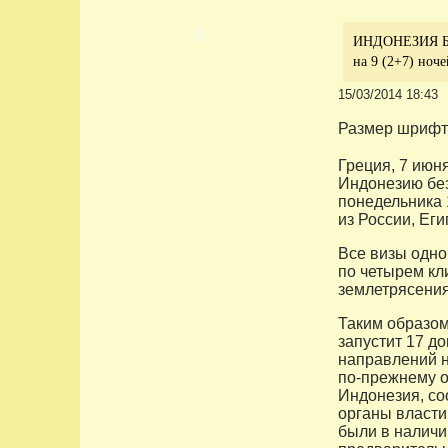
ИНДОНЕЗИЯ БА
на 9 (2+7) ноче
15/03/2014 18:43
Размер шрифт
Греция, 7 июня
Индонезию без
понедельника 1
из России, Еги
Все визы одно
по четырем кл
землетрясения
Таким образом
запустит 17 д
направлений н
по-прежнему о
Индонезия, со
органы власти
были в наличи