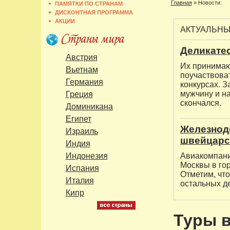
Главная
»
Новости:
ПАМЯТКИ ПО СТРАНАМ
ДИСКОНТНАЯ ПРОГРАММА
АКЦИИ
АКТУАЛЬН
Деликатес
Австрия
Их принимают
Вьетнам
поучаствова
Германия
конкурсах. З
мужчину и на
Греция
скончался.
Доминикана
Египет
Железнод
Израиль
швейцарс
Индия
Индонезия
Авиакомпани
Москвы в го
Испания
Отметим, что
Италия
остальных д
Кипр
Туры 