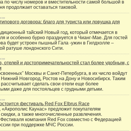
ла по числу номеров и вместительности самой большой в
дня продолжает оставаться таковой.
изм
типового договора: благо для туриста или ловушка для
адиционный тайский Новый год, который отмечается в
ля и особенно бурно празднуется в Чианг-Мае. Для гостей
ва будет устроен пышный Гала -ужин в Гилдхолле –
й ратуше лондонского Сити.
изм
в, отелей и достопримечательностей стал более удобным, с
м
своенных" Москвы и Санкт-Петербурга, в их число войдут
 Нижний Новгород, Ростов на Дону и Новосибирск. Таким
 рассчитывает сделать свои отели еще более
ыми даже для постояльцев с грудными детьми.
изм
остоится фестиваль Red Fox Elbrus Race
, «Акрополис Каунас» предложит покупателям
скидки, а также многочисленные развлечения.
Фестиваля компания Red Fox совместно с Федерацией
ссии при поддержке МЧС России.