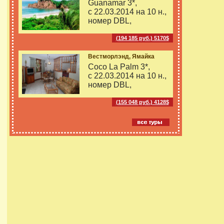
Guanamar 3*,
с 22.03.2014 на
10 н.,
номер DBL,
(194 185 руб.) 5170$
Вестморлэнд, Ямайка
Coco La Palm 3*,
с 22.03.2014 на
10 н.,
номер DBL,
(155 048 руб.) 4128$