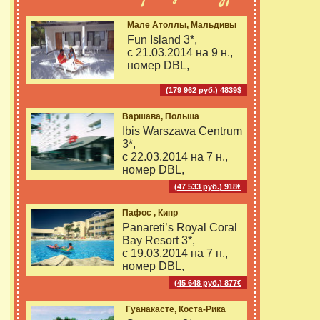
Мале Атоллы, Мальдивы
Fun Island 3*,
с 21.03.2014 на
9 н.,
номер DBL,
(179 962 руб.) 4839$
Варшава, Польша
Ibis Warszawa Centrum
3*,
с 22.03.2014 на
7 н.,
номер DBL,
(47 533 руб.) 918€
Пафос , Кипр
Panareti’s Royal Coral
Bay Resort 3*,
с 19.03.2014 на
7 н.,
номер DBL,
(45 648 руб.) 877€
Гуанакасте, Коста-Рика