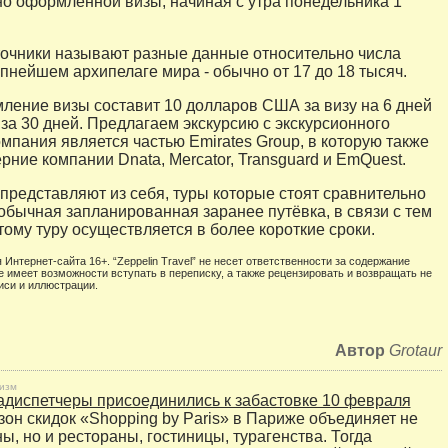
о оформленной визы, начиная с утра понедельника 1
очники называют разные данные относительно числа
упнейшем архипелаге мира - обычно от 17 до 18 тысяч.
ление визы составит 10 долларов США за визу на 6 дней
 за 30 дней. Предлагаем экскурсию с экскурсионного
омпания является частью Emirates Group, в которую также
рние компании Dnata, Mercator, Transguard и EmQuest.
представляют из себя, туры которые стоят сравнительно
обычная запланированная заранее путёвка, в связи с тем
тому туру осуществляется в более короткие сроки.
 Интернет-сайта 16+. “Zeppelin Travel” не несет ответственности за содержание
е имеет возможности вступать в переписку, а также рецензировать и возвращать не
иси и иллюстрации.
Автор
Grotaur
изм
адиспетчеры присоединились к забастовке 10 февраля
зон скидок «Shopping by Paris» в Париже объединяет не
ы, но и рестораны, гостиницы, турагенства. Тогда