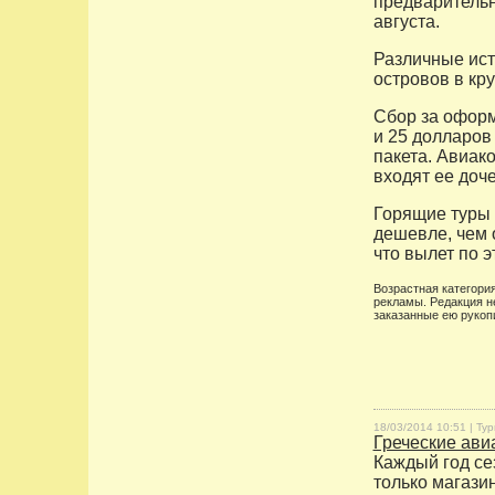
предварительн
августа.
Различные ист
островов в кр
Сбор за оформ
и 25 долларов
пакета. Авиак
входят ее доче
Горящие туры 
дешевле, чем 
что вылет по э
Возрастная категория
рекламы. Редакция н
заказанные ею рукоп
18/03/2014 10:51 |
Тур
Греческие ави
Каждый год се
только магазин