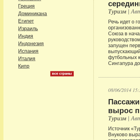
середин
Греция
Туризм
| Авт
Доминикана
Египет
Речь идет о г
организованн
Израиль
Союза в нача
Индия
руководством
Индонезия
запущен пер
Испания
выпускающий
футбольных к
Италия
Сингапура до
Кипр
08/06/2014 15:
Пассажи
вырос п
Туризм
| Авт
Источник «Ту
Внуково выра