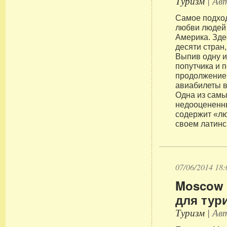
Туризм
| Авт
Самое подхо
любви людей
Америка. Зде
десяти стран
Выпив одну и
попутчика и 
продолжение
авиабилеты в
Одна из самы
недооцененн
содержит «лю
своем латинс
07/06/2014 18:
Moscow 
для тур
Туризм
| Авт