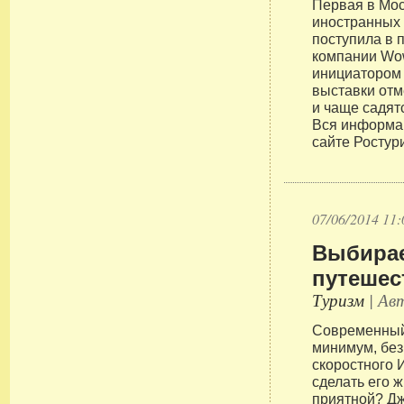
Первая в Мос
иностранных 
поступила в 
компании Wo
инициатором 
выставки отм
и чаще садят
Вся информа
сайте Ростур
07/06/2014 11:
Выбирае
путешес
Туризм
| Авт
Современный 
минимум, без
скоростного 
сделать его 
приятной? Д