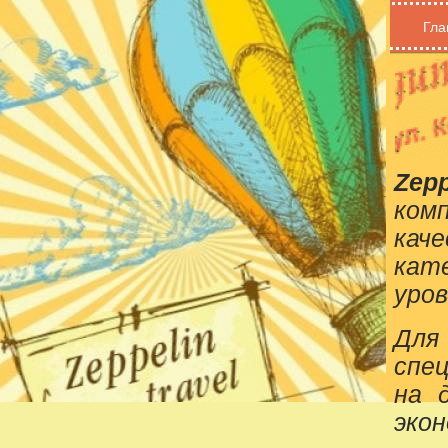
Гла
Zepp
ком
кач
кат
уров
Для
спе
на 
эко