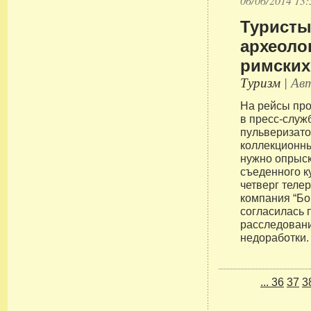
06/06/2014 13:
Туристы
археоло
римских
Туризм
| Авт
На рейсы про
в пресс-служ
пульверизат
коллекционн
нужно опрыск
съеденного к
четверг теле
компания “Бо
согласилась 
расследовани
недоработки.
...
36
37
3