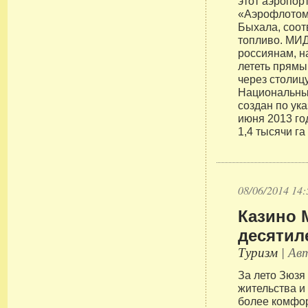
этот аэропорт
«Аэрофлотом»
Быхала, соот
топливо. МИД
россиянам, 
лететь прямы
через столиц
Национальный
создан по ук
июня 2013 го
1,4 тысячи га
08/06/2014 14:
Казино 
десятил
Туризм
| Авт
За лето Зюзя
жительства и
более комфор