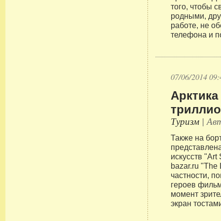
того, чтобы 
родными, дру
работе, не об
телефона и п
07/06/2014 09:
Арктика
триллио
Туризм
| Авт
Также на бор
представлена
искусств "Art 
bazar.ru "The
частности, по
героев фильма
момент зрите
экран тостам