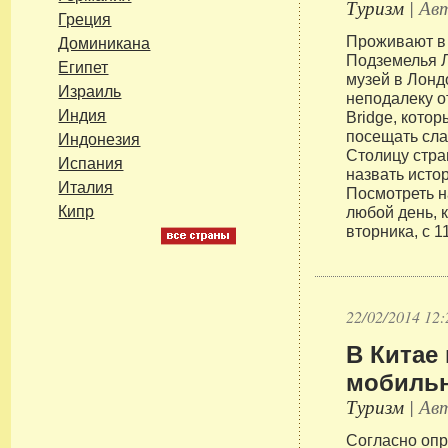
Туризм
| Авт
Греция
Проживают в 
Доминикана
Подземелья Л
Египет
музей в Лон
Израиль
неподалеку о
Индия
Bridge, кото
посещать сл
Индонезия
Столицу стр
Испания
назвать исто
Италия
Посмотреть н
Кипр
любой день, 
вторника, с 1
22/02/2014 12:
В Китае
мобильн
Туризм
| Авт
Согласно опр