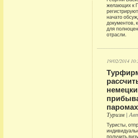
желающих к П
регистрируют
начато обсу
документов, 
для полноцен
отрасли.
19/02/2014 10:
Турфир
рассчит
немецки
прибыва
парома
Туризм
| Авт
Туристы, от
индивидуальн
получить виз