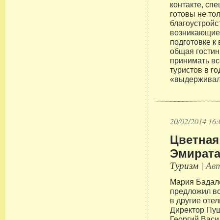
контакте, сп
готовы не тол
благоустройс
возникающие
подготовке к
общая гостин
принимать вс
туристов в го
«выдерживал
20/02/2014 16:
Цветная
Эмирата
Туризм
| Авт
Мария Бадало
предложил в
в другие оте
Директор Пуш
Георгий Васи