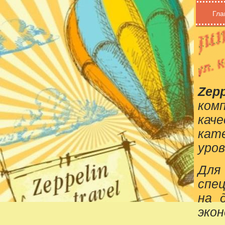
Гла
Zepp
ком
кач
кат
уров
Для
спе
на 
эко