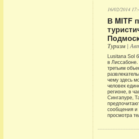
16/02/2014 17:
В MITF 
туристи
Подмос
Туризм
| Авт
Lusitana Sol
в Лиссабоне.
третьим объе
развлекатель
чему здесь м
человек един
регионе, в ча
Сингапуре, Т
предпочитают
сообщения и 
просмотра те