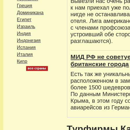
Вывезли нас очень ра
Греция
к нам приехал уже п
Доминикана
нигде не останавлива
Египет
отеля. Лига американ
Израиль
с членами профсоюза 
Индия
устроивший обе сторо
разглашаются).
Индонезия
Испания
Италия
МИД РФ не советуе
Кипр
британские города
Есть так же уникальн
расположенном в зам
более 1500 шедевров 
По данным Министерс
Крыма, в этом году с
авиарейсов из Герма
Турфирмы Ка