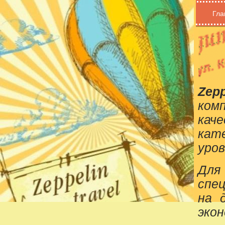
Гла
Zepp
ком
кач
кат
уров
Для
спе
на 
эко