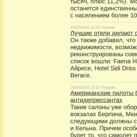
тысяч, плюс 11,2%). М
останется единственн
с населением более 10
25/02/2014 11:28 |
Туризм
Лучшие отели делают с
Он также добавил, что
недвижимости, возмож
реконструированы совм
список вошли: Faena Ho
Айресе, Hotel Sidi Dris
Вегасе.
26/02/2014 15:10 |
Туризм
Американские пилоты б
антидепрессантах
Такие салоны уже обо
вокзалах Берлина, Мюн
следующими должны с
и Кельна. Причем осо
будет то, что самолет