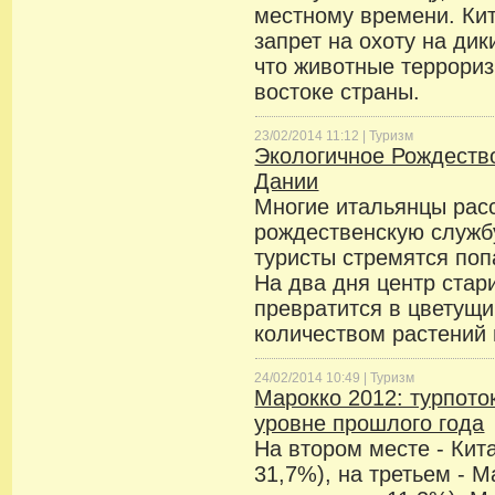
местному времени. Ки
запрет на охоту на дик
что животные террори
востоке страны.
23/02/2014 11:12 |
Туризм
Экологичное Рождество
Дании
Многие итальянцы рас
рождественскую службу
туристы стремятся поп
На два дня центр стар
превратится в цветущ
количеством растений 
24/02/2014 10:49 |
Туризм
Марокко 2012: турпото
уровне прошлого года
На втором месте - Кит
31,7%), на третьем - 