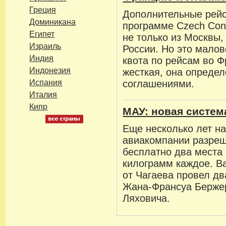
Греция
Дополнительные рейс
Доминикана
программе Czech Conn
Египет
не только из Москвы, 
Израиль
России. Но это малов
Индия
квота по рейсам во 
Индонезия
жесткая, она опреде
Испания
соглашениями.
Италия
Кипр
МАУ: новая систем
Еще несколько лет н
авиакомпании разреш
бесплатно два места 
килограмм каждое. В
от Чагаева провел дв
Жана-Франсуа Бержер
Ляховича.