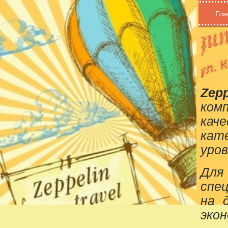
Гла
Zepp
ком
кач
кат
уров
Для
спе
на 
эко