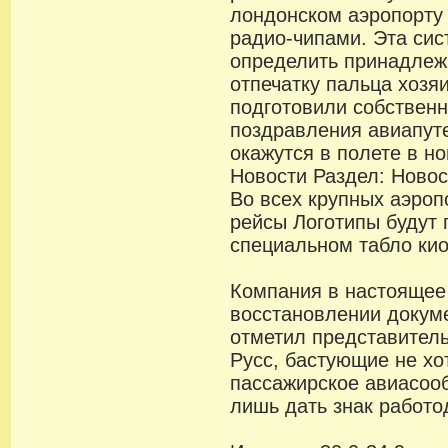
лондонском аэропорту
радио-чипами. Эта сис
определить принадлеж
отпечатку пальца хозя
подготовили собствен
поздравления авиапут
окажутся в полете в н
Новости Раздел: Ново
Во всех крупных аэро
рейсы Логотипы будут
специальном табло кио
Компания в настоящее
восстановлении докуме
отметил представител
Русс, бастующие не хо
пассажирское авиасоо
лишь дать знак работо