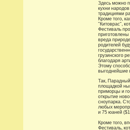
Здесь можно п
кухни народов
традициями ра
Кроме того, ка
"Китоврас", к
Фестиваль про
приготовлены 
вреда природе 
родителей буд
государственн
грузинского р
благодаря арт
Этому способс
выгоднейшие 
Так, Парадный
площадкой нын
приморцы и гос
открытие ново
сноупарка. Ст
любых меропри
и 75 юаней ($1
Кроме того, в
Фестиваль, ко