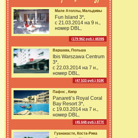
Мале Атоллы, Мальдивы
Fun Island 3*,
с 21.03.2014 на
9 н.,
номер DBL,
(179 962 руб.) 4839$
Варшава, Польша
Ibis Warszawa Centrum
3*,
с 22.03.2014 на
7 н.,
номер DBL,
(47 533 руб.) 918€
Пафос , Кипр
Panareti’s Royal Coral
Bay Resort 3*,
с 19.03.2014 на
7 н.,
номер DBL,
(45 648 руб.) 877€
Гуанакасте, Коста-Рика