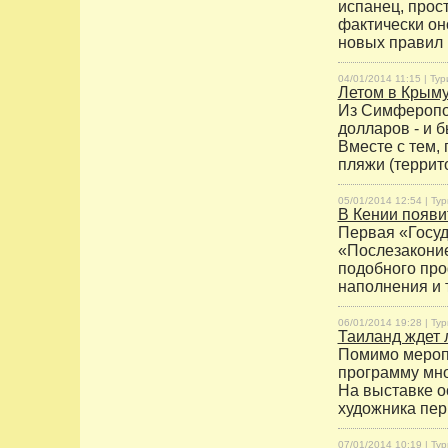
испанец, прос
фактически он
новых правил 
04/01/2014 11:15 |
Тур
Летом в Крыму
Из Симферопол
долларов - и б
Вместе с тем,
пляжи (террит
05/01/2014 12:54 |
Тур
В Кении появи
Первая «Госуд
«Послезаконие
подобного про
наполнения и 
06/01/2014 19:28 |
Тур
Таиланд ждет 
Помимо меропр
программу мно
На выставке о
художника пери
07/01/2014 10:19 |
Тур