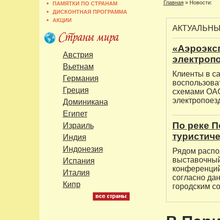
Главная
»
Новости:
ПАМЯТКИ ПО СТРАНАМ
ДИСКОНТНАЯ ПРОГРАММА
АКЦИИ
АКТУАЛЬН
«Аэроэксп
Австрия
электроп
Вьетнам
Клиенты в са
Германия
воспользова
Греция
схемами ОАО
электропоез
Доминикана
Египет
По реке П
Израиль
туристиче
Индия
Индонезия
Рядом распо
выставочный
Испания
конференций
Италия
согласно да
Кипр
городским со