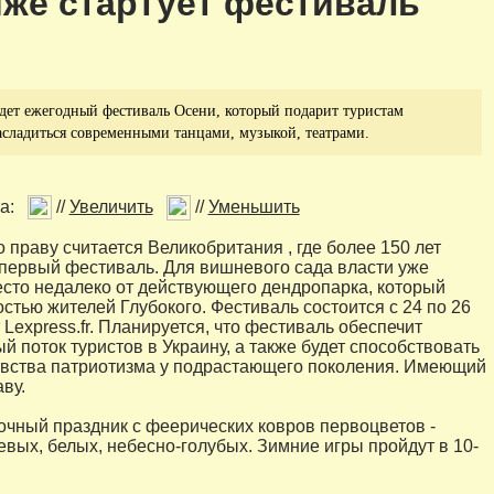
же стартует фестиваль
ет ежегодный фестиваль Осени, который подарит туристам
сладиться современными танцами, музыкой, театрами.
а:
//
Увеличить
//
Уменьшить
 праву считается Великобритания , где более 150 лет
первый фестиваль. Для вишневого сада власти уже
сто недалеко от действующего дендропарка, который
остью жителей Глубокого. Фестиваль состоится с 24 по 26
 Lexpress.fr. Планируется, что фестиваль обеспечит
й поток туристов в Украину, а также будет способствовать
вства патриотизма у подрастающего поколения. Имеющий
ву.
очный праздник с феерических ковров первоцветов -
евых, белых, небесно-голубых. Зимние игры пройдут в 10-