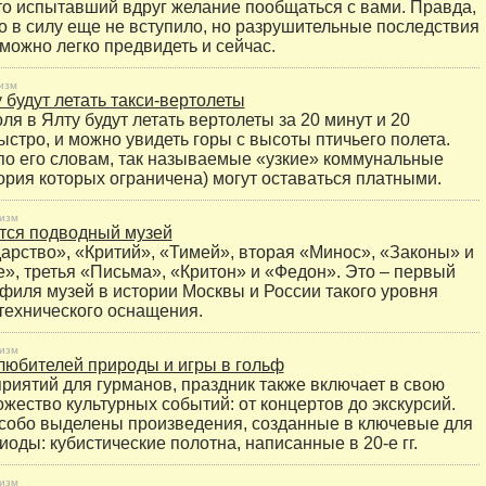
то испытавший вдруг желание пообщаться с вами. Правда,
о в силу еще не вступило, но разрушительные последствия
можно легко предвидеть и сейчас.
изм
 будут летать такси-вертолеты
я в Ялту будут летать вертолеты за 20 минут и 20
ыстро, и можно увидеть горы с высоты птичьего полета.
 по его словам, так называемые «узкие» коммунальные
ория которых ограничена) могут оставаться платными.
изм
тся подводный музей
арство», «Критий», «Тимей», вторая «Минос», «Законы» и
», третья «Письма», «Критон» и «Федон». Это – первый
филя музей в истории Москвы и России такого уровня
технического оснащения.
изм
любителей природы и игры в гольф
иятий для гурманов, праздник также включает в свою
жество культурных событий: от концертов до экскурсий.
собо выделены произведения, созданные в ключевые для
оды: кубистические полотна, написанные в 20-е гг.
изм