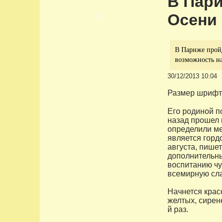
В Пари
Осени
В Париже пройд
возможность на
30/12/2013 10:04
Размер шрифт
Его родиной по
назад прошел 
определили ме
является горд
августа, пишет
дополнительны
воспитанию чу
всемирную сла
Начнется крас
желтых, сирен
й раз.