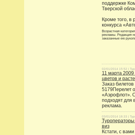
поддержке Ком
Тверской обла
Кроме того, в
конкурса «Авт
Возрастная категория
рекламы. Редакция н
заказанные ею рукоп
02/01/2014 15:52 |
Тур
11 марта 2009
цветов и расте
Заказ билетов 
5179Перелет о
«Аэрофлот». О
подходят для 
реклама.
03/01/2014 18:33 |
Тур
Туроператоры 
виз
Кстати, с вам