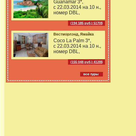
Guanamar 3*,
с 22.03.2014 на
10 н.,
номер DBL,
(194 185 руб.) 5170$
Вестморлэнд, Ямайка
Coco La Palm 3*,
с 22.03.2014 на
10 н.,
номер DBL,
(155 048 руб.) 4128$