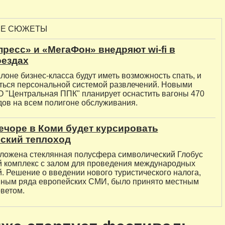
ЫЕ СЮЖЕТЫ
ресс» и «МегаФон» внедряют wi-fi в
оездах
лоне бизнес-класса будут иметь возможность спать, и
ться персональной системой развлечений. Новыми
 "Центральная ППК" планирует оснастить вагоны 470
дов на всем полигоне обслуживания.
ечоре в Коми будет курсировать
ский теплоход
ложена стеклянная полусфера символический Глобус
 комплекс с залом для проведения международных
. Решение о введении нового туристического налога,
нным ряда европейских СМИ, было принято местным
ветом.