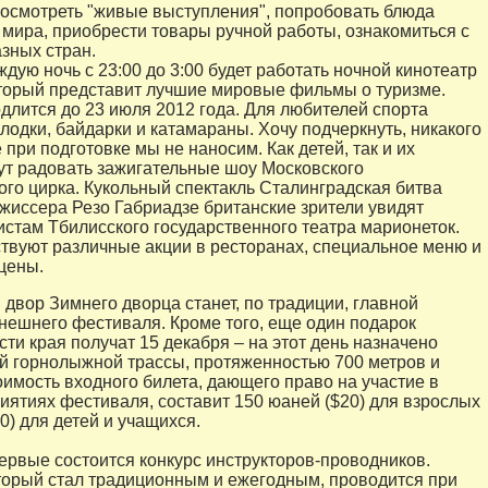
осмотреть "живые выступления", попробовать блюда
 мира, приобрести товары ручной работы, ознакомиться с
зных стран.
ждую ночь с 23:00 до 3:00 будет работать ночной кинотеатр
оторый представит лучшие мировые фильмы о туризме.
длится до 23 июля 2012 года. Для любителей спорта
лодки, байдарки и катамараны. Хочу подчеркнуть, никакого
при подготовке мы не наносим. Как детей, так и их
ут радовать зажигательные шоу Московского
ого цирка. Кукольный спектакль Сталинградская битва
ежиссера Резо Габриадзе британские зрители увидят
истам Тбилисского государственного театра марионеток.
твуют различные акции в ресторанах, специальное меню и
цены.
 двор Зимнего дворца станет, по традиции, главной
ешнего фестиваля. Кроме того, еще один подарок
ти края получат 15 декабря – на этот день назначено
й горнолыжной трассы, протяженностью 700 метров и
оимость входного билета, дающего право на участие в
ятиях фестиваля, составит 150 юаней ($20) для взрослых
0) для детей и учащихся.
первые состоится конкурс инструкторов-проводников.
торый стал традиционным и ежегодным, проводится при