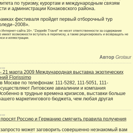
итета по туризму, курортам и международным связям
сти и администрации Конаковского района.
 рамках фестиваля пройдет первый отборочный тур
оледи–2008».
 Интернет-сайта 16+. “Zeppelin Travel” не несет ответственности за содержание
е имеет возможности вступать в переписку, а также рецензировать и возвращать не
иси и иллюстрации.
Автор
Grotaur
изм
 - 21 марта 2009 Международная выставка экзотических
ний Florissimo
в Москве по телефонам: 111-5282, 111-5051, 111-
существляют Литовские авиалинии и компания
собенно в трудные времена кризисов, выставки больше
вашего маркетингового бюджета, чем любая другая
изм
просят Россию и Германию смягчить правила получения
и запросто может заговорить совершенно незнакомый вам