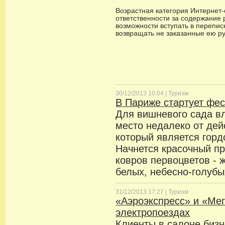
Возрастная категория Интернет-с
ответственности за содержание 
возможности вступать в переписк
возвращать не заказанные ею р
30/12/2013 10:04 |
Туризм
В Париже стартует фе
Для вишневого сада в
место недалеко от де
который является горд
Начнется красочный пр
ковров первоцветов - 
белых, небесно-голубы
31/12/2013 17:27 |
Туризм
«Аэроэкспресс» и «Мег
электропоездах
Клиенты в салоне бизн