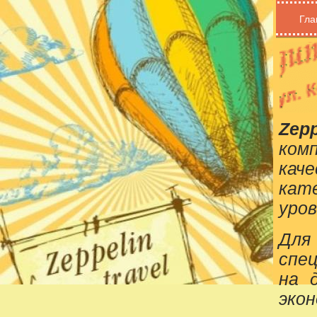
Гла
Zepp
ком
кач
кат
уров
Для
спе
на 
эко