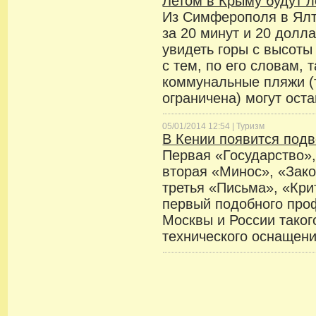
Летом в Крыму будут л
Из Симферополя в Ялт
за 20 минут и 20 долла
увидеть горы с высоты
с тем, по его словам,
коммунальные пляжи (
ограничена) могут ост
05/01/2014 12:54 |
Туризм
В Кении появится под
Первая «Государство»,
вторая «Минос», «Зак
третья «Письма», «Кри
первый подобного про
Москвы и России таког
технического оснащени