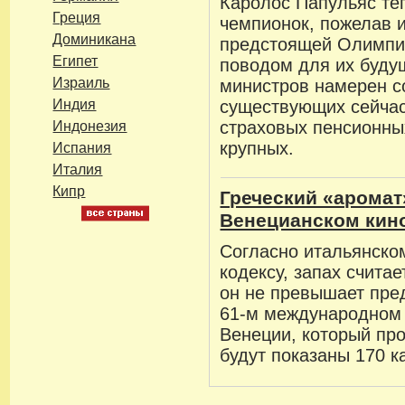
Каролос Папульяс те
Греция
чемпионок, пожелав 
Доминикана
предстоящей Олимпиа
Египет
поводом для их буду
Израиль
министров намерен со
Индия
существующих сейчас
страховых пенсионны
Индонезия
крупных.
Испания
Италия
Кипр
Греческий «аромат
Венецианском кин
Согласно итальянско
кодексу, запах счита
он не превышает пре
61-м международном
Венеции, который про
будут показаны 170 к