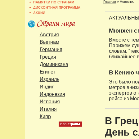
Главная
»
Новости:
ПАМЯТКИ ПО СТРАНАМ
ДИСКОНТНАЯ ПРОГРАММА
АКЦИИ
АКТУАЛЬН
Мюнхен с
Австрия
Вместе с тем
Вьетнам
Парижем сущ
Германия
словам, “тек
ближайшее в
Греция
Доминикана
Египет
В Кению ч
Израиль
Это было под
Индия
метров вниз»
экспертов о
Индонезия
рейса из Мос
Испания
Италия
Кипр
В Гре
День с