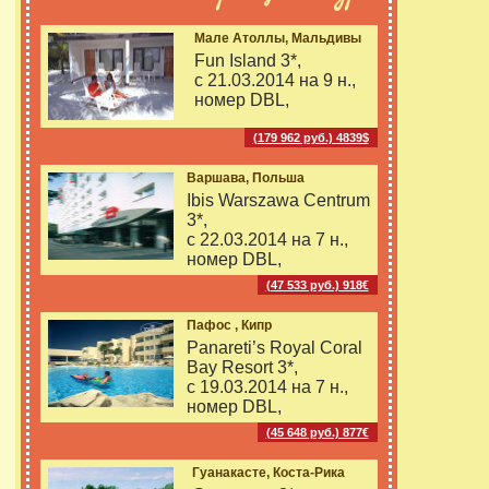
Мале Атоллы, Мальдивы
Fun Island 3*,
с 21.03.2014 на
9 н.,
номер DBL,
(179 962 руб.) 4839$
Варшава, Польша
Ibis Warszawa Centrum
3*,
с 22.03.2014 на
7 н.,
номер DBL,
(47 533 руб.) 918€
Пафос , Кипр
Panareti’s Royal Coral
Bay Resort 3*,
с 19.03.2014 на
7 н.,
номер DBL,
(45 648 руб.) 877€
Гуанакасте, Коста-Рика