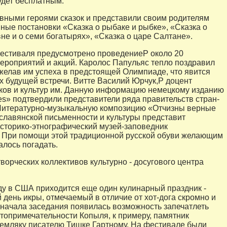
удет бесплатным.
авными героями сказок и представили своим родителям
ные постановки «Сказка о рыбаке и рыбке», «Сказка о
не и о семи богатырях», «Сказка о царе Салтане».
естиваля предусмотрено проведениеP около 20
роприятий и акций. Каролос Папульяс тепло поздравил
желав им успеха в предстоящей Олимпиаде, что явится
х будущей встречи. Витте Василий Юрчук,P доцент
ков и культур им. Данную информацию немецкому изданию
mes» подтвердили представители ряда правительств стран-
 Литературно-музыкальную композицию «Отчизны верные
славянской письменности и культуры представит
сторико-этнографический музей-заповедник
 При помощи этой традиционной русской обуви желающим
алось погадать.
ворческих коллективов культурно - досугового центра
еду в США приходится еще один кулинарный праздник -
день икры, отмечаемый в отличие от хот-дога скромно и
 начала заседания появилась возможность запечатлеть
топримечательности Копыля, к примеру, памятник
емляку писателю Тишке Гартному. На фестивале были