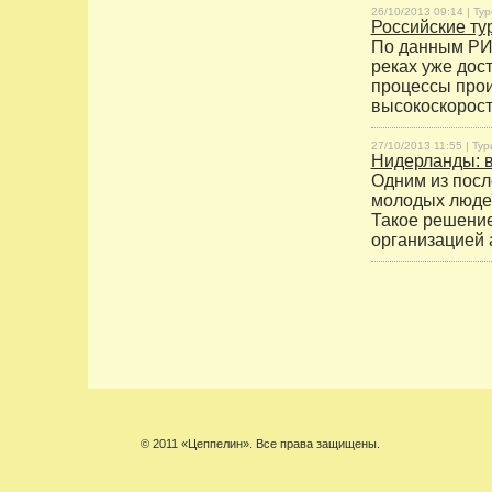
26/10/2013 09:14 |
Тур
Российские ту
По данным РИА
реках уже дос
процессы прои
высокоскорост
27/10/2013 11:55 |
Тур
Нидерланды: в
Одним из посл
молодых людей
Такое решени
организацией 
© 2011 «Цеппелин». Все права защищены.