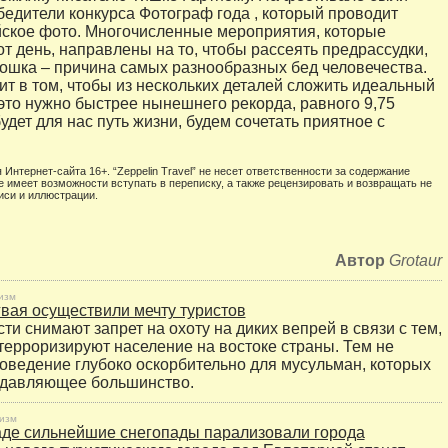
едители конкурса Фотограф года , который проводит
ское фото. Многочисленные мероприятия, которые
от день, направлены на то, чтобы рассеять предрассудки,
кошка – причина самых разнообразных бед человечества.
ит в том, чтобы из нескольких деталей сложить идеальный
 это нужно быстрее нынешнего рекорда, равного 9,75
удет для нас путь жизни, будем сочетать приятное с
 Интернет-сайта 16+. “Zeppelin Travel” не несет ответственности за содержание
е имеет возможности вступать в переписку, а также рецензировать и возвращать не
иси и иллюстрации.
Автор
Grotaur
изм
гвая осуществили мечту туристов
ти снимают запрет на охоту на диких вепрей в связи с тем,
терроризируют население на востоке страны. Тем не
поведение глубоко оскорбительно для мусульман, которых
одавляющее большинство.
изм
де сильнейшие снегопады парализовали города