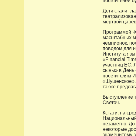
посетителей б
Дети стали гл
театрализован
мертвой царев
Программой Ф
масштабных ме
чемпионок, по
поводом для и
Института язы
«Financial Ti
участниц ЕС.
сыны» в День 
посетителям И
«Шушенское».
также предлаг
Выступление т
Светоч.
Кстати, на ср
Национальный 
незаметно. До
некоторые дос
знаменитому з