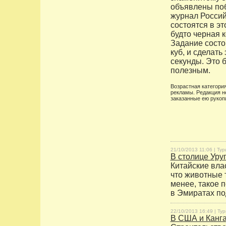
объявлены поб
журнал Россий
состоятся в эт
будто черная 
Задание состо
куб, и сделать
секунды. Это б
полезным.
Возрастная категория
рекламы. Редакция н
заказанные ею рукоп
21/10/2013 11:06 |
Тур
В столице Уру
Китайские влас
что животные 
менее, такое 
в Эмиратах п
22/10/2013 16:49 |
Тур
В США и Канга