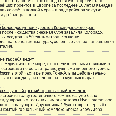
 нового туристического города под Евпаторией станет
нейших проектов в Европе за последнее 10 лет. В Канаде и
вила себя в полной мере – в ряде районов за сутки
м до 1 метра снега.
изм
 более доступней курортов Краснодарского края
з после Рождества снежная буря завалила Колорадо,
ых осадков на 50 сантиметров. Компания
тся на горнолыжных турах; основные летние направления
Италия.
изм
не так себя ведут
е Адриатическое море, с его великолепными пляжами и
островами не оставит равнодушными ни одного туриста.
йзажи в этой части региона Рона-Альпы действительно
ны и подходят для полетов на воздушных шарах.
изм
ился крупный крытый горнолыжный комплекс
 строительству гостиничного комплекса уже было
еждународным гостиничным оператором Hyatt International.
 литовском курорте Друскининкай будет открыт первый в
и крытый горнолыжный комплекс Snoras Snow Аrena.