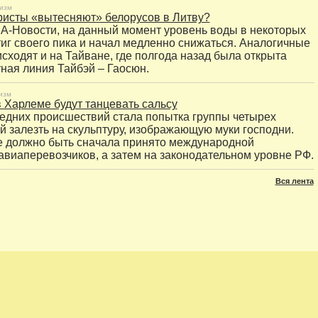
изм
ристы «вытесняют» белорусов в Литву?
-Новости, на данный момент уровень воды в некоторых
тиг своего пика и начал медленно снижаться. Аналогичные
сходят и на Тайване, где полгода назад была открыта
ная линия Тайбэй – Гаосюн.
изм
 Харлеме будут танцевать сальсу
едних происшествий стала попытка группы четырех
 залезть на скульптуру, изображающую муки господни.
е должно быть сначала принято международной
авиаперевозчиков, а затем на законодательном уровне РФ.
Вся лента