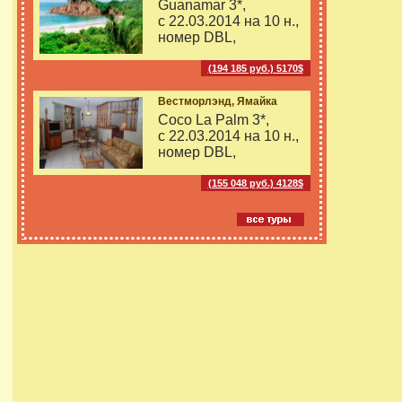
Guanamar 3*,
с 22.03.2014 на
10 н.,
номер DBL,
(194 185 руб.) 5170$
Вестморлэнд, Ямайка
Coco La Palm 3*,
с 22.03.2014 на
10 н.,
номер DBL,
(155 048 руб.) 4128$