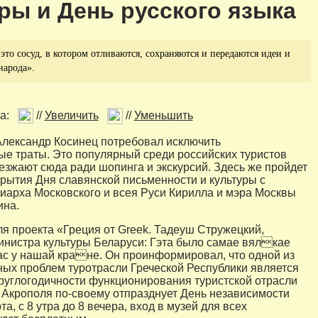
ры и День русского языка
 это сосуд, в котором отливаются, сохраняются и передаются идеи и
народа».
а:
//
Увеличить
//
Уменьшить
Александр Косинец потребовал исключить
е траты. Это популярный среди российских туристов
иезжают сюда ради шопинга и экскурсий. Здесь же пройдет
рытия Дня славянской письменности и культуры с
иарха Московского и всея Руси Кирилла и мэра Москвы
ина.
я проекта «Греция от Greek. Тадеуш Стружецкий,
инистра культуры Беларуси: Гэта было самае вялкае
час у нашай кране. Он проинформировал, что одной из
ых проблем туротрасли Греческой Республики является
руглогодичности функционирования туристской отрасли
 Акрополя по-своему отпразднует День независимости
та, с 8 утра до 8 вечера, вход в музей для всех