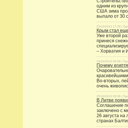
Строительство
одним из круп
США зима проя
выпало от 30 с
23/10/2013 17:28 |
Тур
Крым стал еще
Уже второй ра
принеся снежн
специализируе
– Хорватия и 
24/10/2013 09:58 |
Тур
Почему египтя
Очаровательно
красивейшими 
Во-вторых, пе
очень живопис
25/10/2013 09:36 |
Тур
В Литве появ
Соглашение по
заключено с м
26 августа на
странах Балти