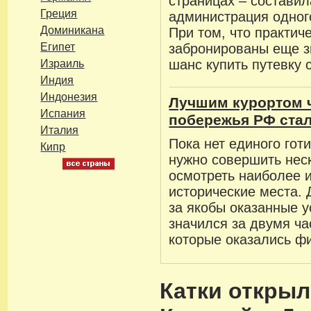
страницах – составил
Греция
администрация одног
Доминикана
При том, что практич
Египет
забронированы еще з
шанс купить путевку 
Израиль
Индия
Индонезия
Лучшим курортом 
Испания
побережья РФ ста
Италия
Пока нет единого гот
Кипр
нужно совершить неск
осмотреть наиболее 
исторические места. 
за якобы оказанные у
значился за двумя ч
которые оказались ф
Катки открыл