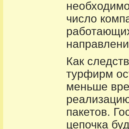
необходим
число комп
работающих
направлени
Как следств
турфирм ос
меньше вре
реализацию
пакетов. Го
цепочка буд