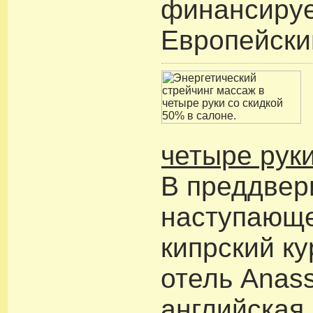
финансиру
Европейски
четыре рук
В преддвер
наступающ
кипрский к
отель Anas
английская