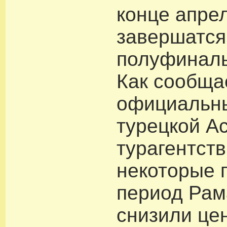
конце апрел
завершатся
полуфиналь
Как сообща
официальн
турецкой А
турагентств
некоторые 
период Ра
снизили це