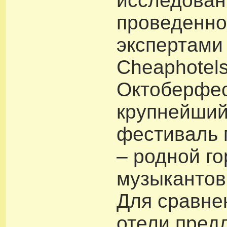
исследован
проведенно
экспертами
Cheaphotels
Октоберфес
крупнейший
фестиваль 
– родной г
музыкантов
Для сравне
отели пред