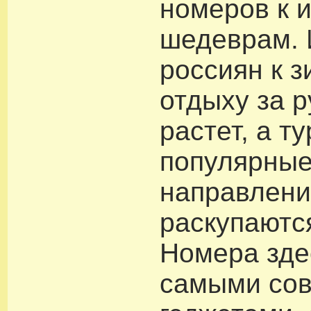
номеров к 
шедеврам. 
россиян к 
отдыху за 
растет, а т
популярны
направлени
раскупаются
Номера зде
самыми со