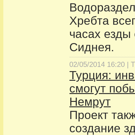
Водораздел
Хребта всег
часах езды
Сиднея.
02/05/2014 16:20 |
Т
Турция: ин
смогут побы
Немрут
Проект так
создание з