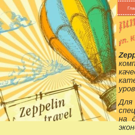
Гла
Zepp
ком
кач
кат
уров
Для
спе
на 
эко