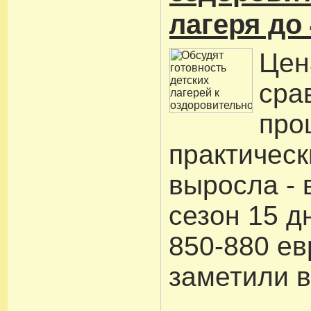
лагеря до
Цен
сра
про
практическ
выросла - 
сезон 15 д
850-880 евр
заметили в