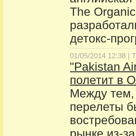
The Organi
разработал
детокс-про
01/05/2014 12:38 |
Т
"Pakistan Ai
полетит в 
Между тем,
перелеты б
востребова
рынке из-за