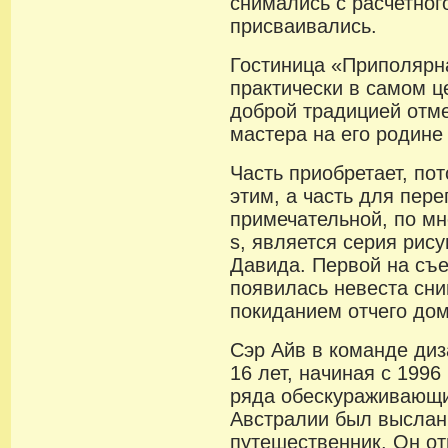
снимались с расчетног
присваивались.
Гостиница «Приполярн
практически в самом ц
доброй традицией отм
мастера на его родине
Часть приобретает, по
этим, а часть для пер
примечательной, по мн
s, является серия рис
Давида. Первой на съ
появилась невеста сн
покиданием отчего дом
Сэр Айв в команде диз
16 лет, начиная с 199
ряда обескураживающи
Австралии был выслан
путешественник. Он от