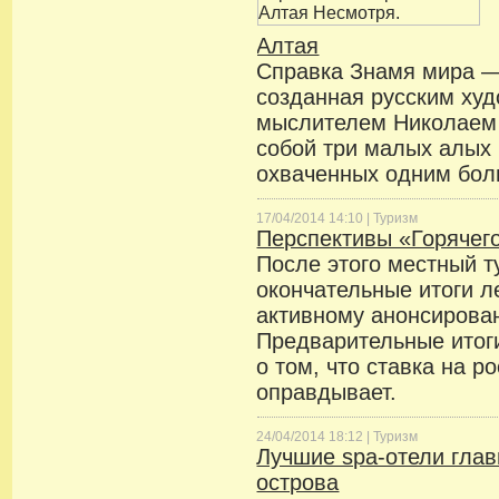
Алтая
Справка Знамя мира —
созданная русским ху
мыслителем Николаем 
собой три малых алых 
охваченных одним бол
17/04/2014 14:10 |
Туризм
Перспективы «Горячег
После этого местный т
окончательные итоги ле
активному анонсирова
Предварительные итог
о том, что ставка на р
оправдывает.
24/04/2014 18:12 |
Туризм
Лучшие spa-отели глав
острова