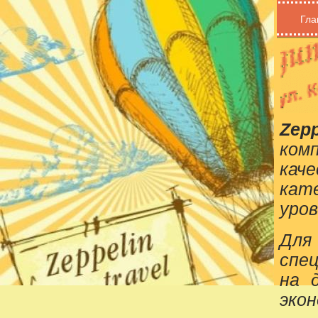
Гла
Zepp
ком
кач
кат
уров
Для
спе
на 
эко