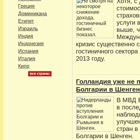
Хотя, с
Греция
стоимос
Доминикана
страхов
Египет
услуги 
Израиль
выше, 
Индия
Междун
кризис существенно с
Индонезия
гостиничного сектора
Испания
2013 году.
Италия
Кипр
Голландия уже не 
Болгарии в Шенге
В МВД Б
в посл
наблюд
улучше
стран в
Болгарии в Шенген.