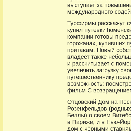
выступает за повышен
международного содей
Турфирмы расскажут с
купил путевкиТюменск
компании готовы пред
горожанах, купивших п
притавам. Новый собс
владеет также небольш
и рассчитывает с пом
увеличить загрузку св
путешественнику пред
возможность: посмотр
фильм С возвращением
Отцовский Дом на Песк
Розенфельдов (родных
Беллы) о своем Витеб
в Париже, и в Нью-Йо
дом с чёрными ставня