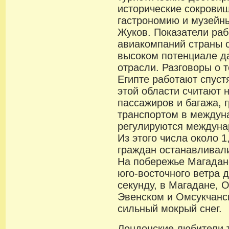
исторические сокровищ
гастрономию и музейны
Жуков. Показатели ра
авиакомпаний страны 
высоком потенциале д
отрасли. Разговоры о т
Египте работают спуст
этой области считают
пассажиров и багажа, 
транспортом в между
регулируются междуна
Из этого числа около 
граждан останавливали
На побережье Магадан
юго-восточного ветра д
секунду, в Магадане, 
Эвенском и Омсукчанс
сильный мокрый снег.
Лондонские любители 