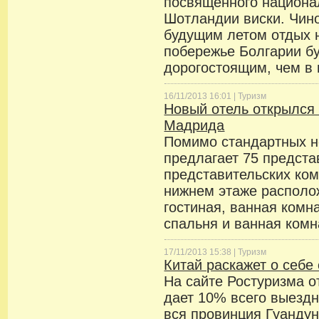
посвященного национа
Шотландии виски. Чино
будущим летом отдых 
побережье Болгарии бу
дорогостоящим, чем в 
16/11/2013 16:01 |
Туризм
Новый отель открылся
Мадрида
Помимо стандартных н
предлагает 75 предста
представительских ком
нижнем этаже располо
гостиная, ванная комна
спальня и ванная комн
17/11/2013 15:38 |
Туризм
Китай раскажет о себе
На сайте Ростуризма о
дает 10% всего выездн
вся провинция Гуанду