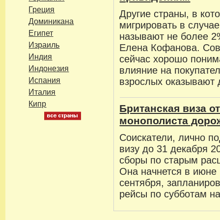
Греция
Другие страны, в кот
Доминикана
мигрировать в случа
Египет
называют не более 2
Израиль
Елена Кофанова. Со
Индия
сейчас хорошо поним
Индонезия
влияние на покупате
Испания
взрослых оказывают 
Италия
Кипр
Британская виза о
монополиста дорож
Соискатели, лично п
визу до 31 декабря 2
сборы по старым рас
Она начнется в июне 
сентября, запланиро
рейсы по субботам на