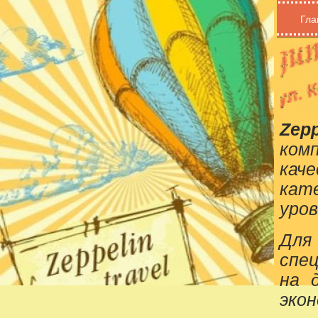
Гла
Zepp
ком
кач
кат
уров
Для
спе
на 
эко