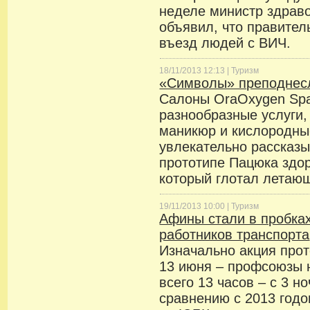
неделе министр здрав
объявил, что правител
въезд людей с ВИЧ.
18/11/2013 12:13 |
Туризм
«Символы» преподнес
Салоны OraOxygen Sp
разнообразные услуги,
маникюр и кислородные
увлекательно рассказ
прототипе Пацюка здо
который глотал летаю
19/11/2013 10:00 |
Туризм
Афины стали в пробках
работников транспорта
Изначально акция про
13 июня – профсоюзы 
всего 13 часов – с 3 но
сравнению с 2013 год