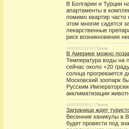
В Болгарии и Турции 
апартаменты в комплек
помимо квартир часто
этом многие садятся за
лекарственные препа
риск возникновения не
14/11/2013 12:52 |
Туризм
В Америке можно позав
Температура воды на 
сейчас около +20 град
солнца прогревается д
Московский зоопарк бы
Русским Императорск
акклиматизации животн
15/11/2013 10:17 |
Туризм
Заграница ждет турист
Весенние каникулы в 
будет провести под зн