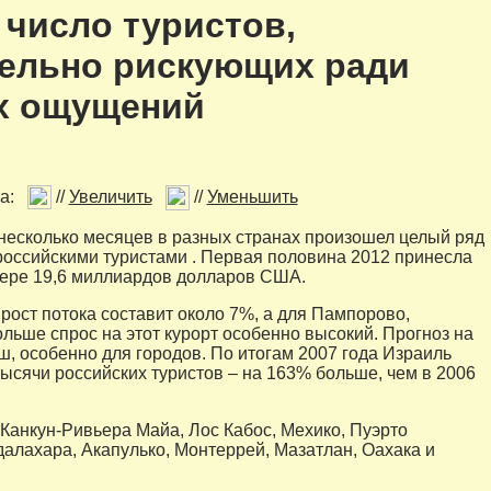
 число туристов,
тельно рискующих ради
х ощущений
а:
//
Увеличить
//
Уменьшить
несколько месяцев в разных странах произошел целый ряд
российскими туристами . Первая половина 2012 принесла
ере 19,6 миллиардов долларов США.
 рост потока составит около 7%, а для Пампорово,
ольше спрос на этот курорт особенно высокий. Прогноз на
ш, особенно для городов. По итогам 2007 года Израиль
тысячи российских туристов – на 163% больше, чем в 2006
: Канкун-Ривьера Майа, Лос Кабос, Мехико, Пуэрто
далахара, Акапулько, Монтеррей, Мазатлан, Оахака и