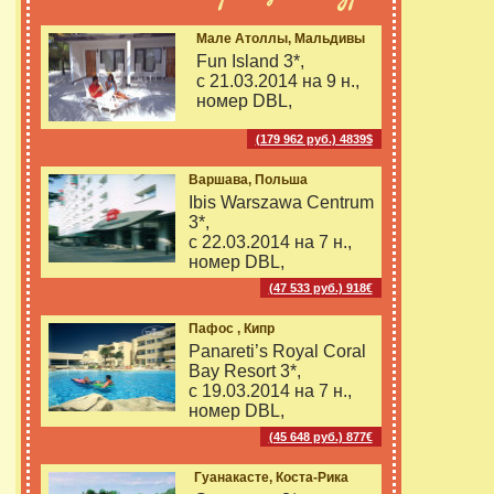
Мале Атоллы, Мальдивы
Fun Island 3*,
с 21.03.2014 на
9 н.,
номер DBL,
(179 962 руб.) 4839$
Варшава, Польша
Ibis Warszawa Centrum
3*,
с 22.03.2014 на
7 н.,
номер DBL,
(47 533 руб.) 918€
Пафос , Кипр
Panareti’s Royal Coral
Bay Resort 3*,
с 19.03.2014 на
7 н.,
номер DBL,
(45 648 руб.) 877€
Гуанакасте, Коста-Рика