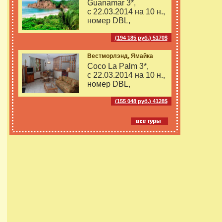
Guanamar 3*,
с 22.03.2014 на
10 н.,
номер DBL,
(194 185 руб.) 5170$
Вестморлэнд, Ямайка
Coco La Palm 3*,
с 22.03.2014 на
10 н.,
номер DBL,
(155 048 руб.) 4128$