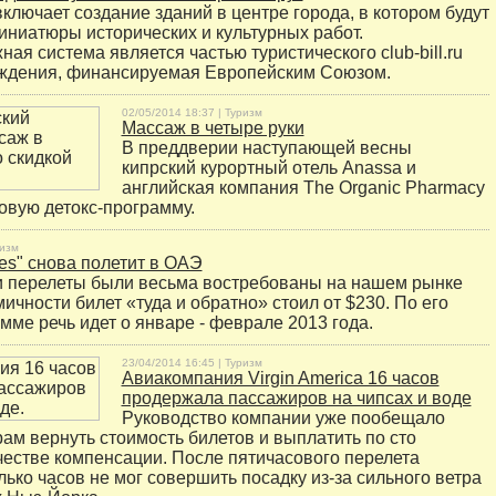
ключает создание зданий в центре города, в котором будут
ниатюры исторических и культурных работ.
я система является частью туристического club-bill.ru
ождения, финансируемая Европейским Союзом.
02/05/2014 18:37 |
Туризм
Массаж в четыре руки
В преддверии наступающей весны
кипрский курортный отель Anassa и
английская компания The Organic Pharmacy
овую детокс-программу.
изм
ines" снова полетит в ОАЭ
и перелеты были весьма востребованы на нашем рынке
мичности билет «туда и обратно» стоил от $230. По его
мме речь идет о январе - феврале 2013 года.
23/04/2014 16:45 |
Туризм
Авиакомпания Virgin America 16 часов
продержала пассажиров на чипсах и воде
Руководство компании уже пообещало
ам вернуть стоимость билетов и выплатить по сто
честве компенсации. После пятичасового перелета
лько часов не мог совершить посадку из-за сильного ветра