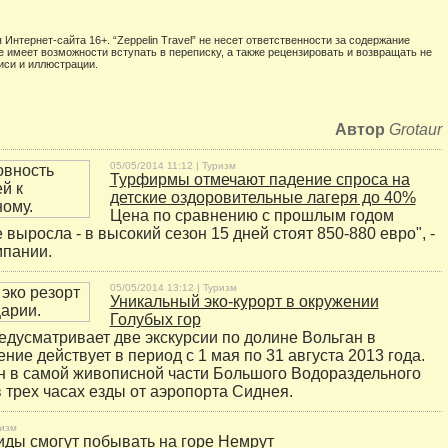
 Интернет-сайта 16+. “Zeppelin Travel” не несет ответственности за содержание
е имеет возможности вступать в переписку, а также рецензировать и возвращать не
иси и иллюстрации.
Автор
Grotaur
05/05/2014 11:12 |
Туризм
Турфирмы отмечают падение спроса на
детские оздоровительные лагеря до 40%
Цена по сравнению с прошлым годом
 выросла - в высокий сезон 15 дней стоят 850-880 евро", -
мпании.
05/05/2014 13:12 |
Туризм
Уникальный эко-курорт в окружении
Голубых гор
редусматривает две экскурсии по долине Вольган в
ие действует в период с 1 мая по 31 августа 2013 года.
 в самой живописной части Большого Водораздельного
в трех часах езды от аэропорта Сиднея.
изм
иды смогут побывать на горе Немрут