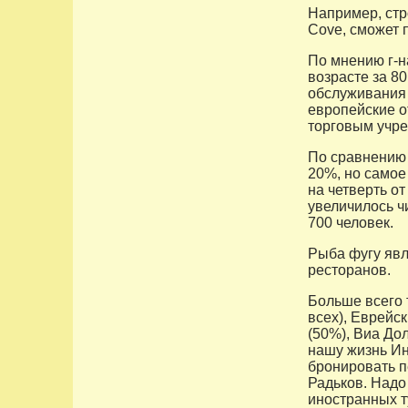
Например, стр
Cove, сможет 
По мнению г-н
возрасте за 8
обслуживания и
европейские о
торговым учре
По сравнению 
20%, но самое
на четверть о
увеличилось ч
700 человек.
Рыба фугу явл
ресторанов.
Больше всего 
всех), Еврейс
(50%), Виа До
нашу жизнь Ин
бронировать пе
Радьков. Надо
иностранных т