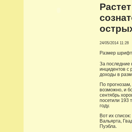
Растет
созна
остры
24/05/2014 11:28
Размер шрифт
За последние 
инцидентов с 
доходы в разм
По прогнозам,
возможно, и б
сентябрь хоро
посетили 193 
году.
Вот их список
Вальярта, Гва
Пуэбла.