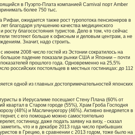
оящийся в Пуэрто-Плата компанией Carnival порт Amber
принимать более 750 тыс.
а Рифаи, ожидается также рост туропотока пенсионеров в
0 лет благодаря улучшению качества медицинского
 росту благосостояния туристов. Дело в том, что сейчас
тели тяготеют больше к офисным и деловым центрам, а не
ждениям. Значит, надо строить.
с июнем 2008 число гостей из Эстонии сократилось на
 большое падение показали рынки США и Японии – почти
т показателей прошлого года. Одновременно на 25,5%
исло российских постояльцев в местных гостиницах: до 112
яется одной из главных достопримечательностей японских
туристы в Иерусалиме посещают Стену Плача (60% от
кий квартал в Старом городе (55%), Храм Гроба Господня
лорозу (48%) и Масличнуюгору (46%). Активно внедряется в
тернет, с его помощью можно самостоятельно
релет, гостиницу, даже подать заявку на визу, - сказал
 заметить, что и в декабре 2013 года число прибывших
уристов в Грецию, в сравнении с 2013 годом, тоже было на