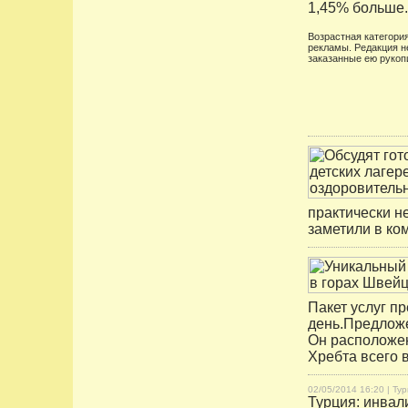
1,45% больше.
Возрастная категория
рекламы. Редакция н
заказанные ею рукоп
практически не
заметили в ко
Пакет услуг п
день.Предложен
Он расположен
Хребта всего 
02/05/2014 16:20 |
Тур
Турция: инвал