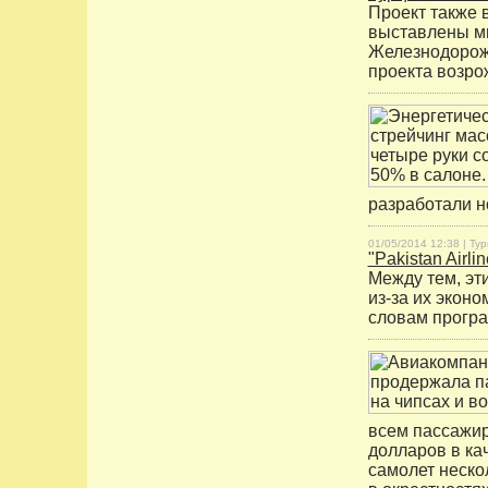
Проект также в
выставлены ми
Железнодорожна
проекта возр
разработали н
01/05/2014 12:38 |
Тур
"Pakistan Airl
Между тем, эт
из-за их эконо
словам програ
всем пассажир
долларов в ка
самолет неско