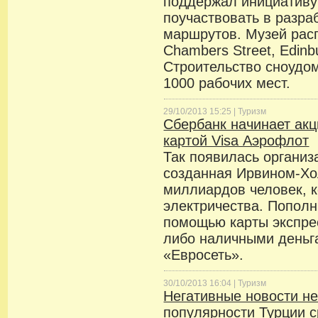
поддержал инициативу 
поучаствовать в разра
маршрутов. Музей расп
Chambers Street, Edin
Строительство сноудо
1000 рабочих мест.
29/10/2013 15:25 |
Туризм
Сбербанк начинает акц
картой Visa Аэрофлот
Так появилась организ
созданная Ирвином-Хо
миллиардов человек, 
электричества. Пополн
помощью карты экспре
либо наличными деньг
«Евросеть».
30/10/2013 16:04 |
Туризм
Негативные новости не
популярности Турции 