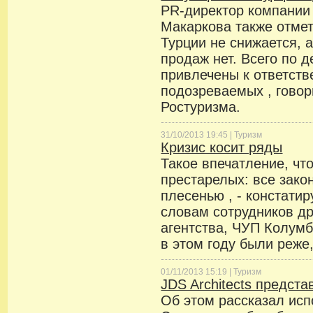
PR-директор компании
Макаркова также отмет
Турции не снижается, 
продаж нет. Всего по 
привлечены к ответств
подозреваемых , говор
Ростуризма.
31/10/2013 19:45 |
Туризм
Кризис косит ряды
Такое впечатление, чт
престарелых: все зако
плесенью , - констатир
словам сотрудников др
агентства, ЧУП Колумб
в этом году были реже
01/11/2013 15:19 |
Туризм
JDS Architects предста
Об этом рассказал ис