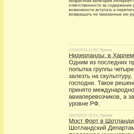
Возрастная категория Интернет-с
ответственности за содержание 
возможности вступать в переписк
возвращать не заказанные ею р
27/10/2013 11:55 |
Туризм
Нидерланды: в Харлеме
Одним из последних п
попытка группы четыр
залезть на скульптуру
господни. Такое решен
принято международно
авиаперевозчиков, а з
уровне РФ.
28/10/2013 10:31 |
Туризм
Мост Форт в Шотланди
Шотландский Департам