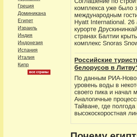
Соглашение по строит
Греция
комплекса уже было 
Доминикана
международным гост
Египет
Hyatt International. 2
Израиль
курорте Друскининкай
Индия
странах Балтии крыт
комплекс Snoras Snow
Индонезия
Испания
Италия
Российские турис
Кипр
белорусов в Литву
По данным РИА-Ново
уровень воды в некот
своего пика и начал 
Аналогичные процесс
Тайване, где полгода
высокоскоростная ли
Почему египт