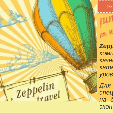
Гла
Zepp
ком
кач
кат
уров
Для
спе
на 
эко