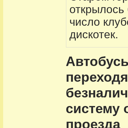
открылось
число клуб
дискотек.
Автобус
переходя
безнали
систему 
проезда