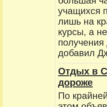
большая ч
учащихся 
лишь на к
курсы, а н
получения
добавил Д
Отдых в С
дороже
По крайней
этом объя