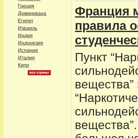
Греция
Франция 
Доминикана
Египет
правила 
Израиль
Индия
студенчес
Индонезия
Испания
Пункт “Нар
Италия
Кипр
сильнодей
вещества”
“Наркотиче
сильнодей
вещества”.