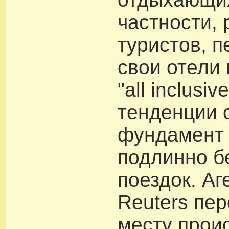
частности, 
туристов, 
свои отели
"all inclusi
тенденции 
фундамент
подлинно б
поездок. Аг
Reuters пер
месту прои