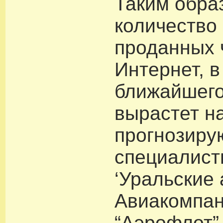
Таким обра
количество
проданных 
Интернет, в
ближайшего
вырастет н
прогнозиру
специалист
‘Уральские 
Авиакомпа
“Аэрофлот”