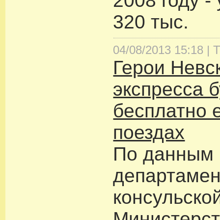
2008 году -
320 тыс.
04/08/2013 15:18 |
Т
Герои Невс
экспресса б
бесплатно е
поездах
По данным
департамен
консульско
Министерст