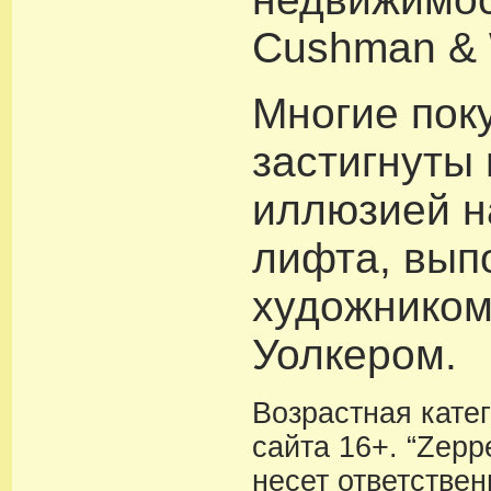
Cushman & 
Многие пок
застигнуты
иллюзией н
лифта, вып
художнико
Уолкером.
Возрастная кате
сайта 16+. “Zeppe
несет ответствен