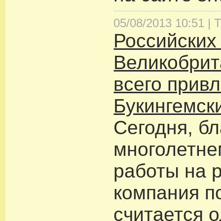
05/08/2013 10:51 |
Т
Российских 
Великобрит
всего прив
Букингемск
Сегодня, б
многолетне
работы на 
компания п
считается 