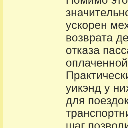
значительн
ускорен ме
возврата де
отказа пас
оплаченной
Практическ
уикэнд у ни
для поездо
транспортни
шаг позвол