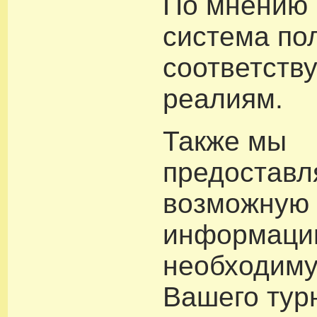
По мнению 
система по
соответств
реалиям.
Также мы
предоставл
возможную
информаци
необходим
Вашего тур