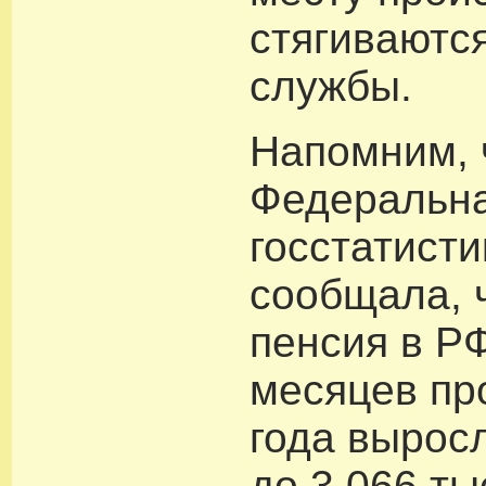
стягиваютс
службы.
Напомним, 
Федеральна
госстатисти
сообщала, 
пенсия в РФ
месяцев п
года вырос
до 3,066 ты