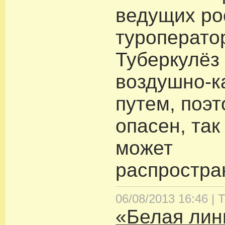
ведущих ро
туроперато
Туберкулёз
воздушно-
путем, поэт
опасен, так
может
распростра
06/08/2013 16:46 |
Т
«Белая лин