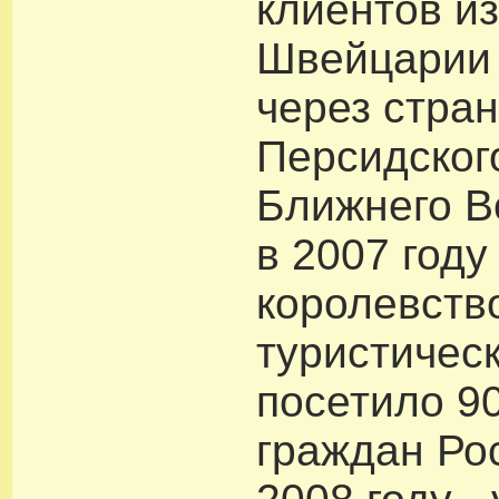
клиентов и
Швейцарии 
через стра
Персидског
Ближнего Во
в 2007 году
королевств
туристичес
посетило 9
граждан Рос