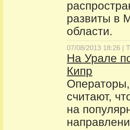
распростра
развиты в 
области.
07/08/2013 18:26 |
Т
На Урале п
Кипр
Операторы,
считают, чт
на популяр
направлени