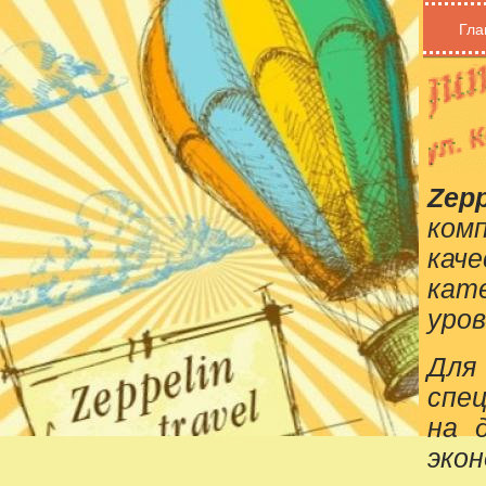
Гла
Zepp
ком
кач
кат
уров
Для
спе
на 
эко