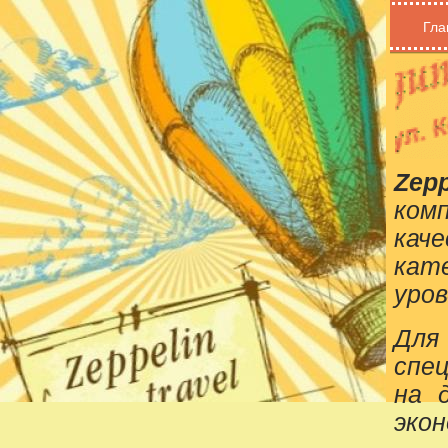
Гла
Zepp
ком
кач
кат
уров
Для
спе
на 
эко