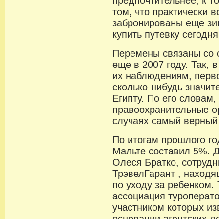
предпочтительнее, к т
том, что практически 
забронированы еще зи
купить путевку сегодн
Перемены связаны со 
еще в 2007 году. Так, 
их наблюдениям, перв
сколько-нибудь значит
Египту. По его словам
правоохранительные о
случаях самый верный
По итогам прошлого го
Мальте составил 5%. 
Олеся Братко, сотрудн
ТрэвелГарант , находя
по уходу за ребенком.
ассоциация туроперат
участником которых из
основании агентских д