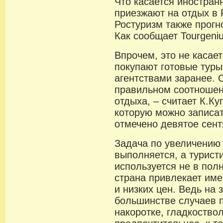
Что касается иностран
приезжают на отдых в 
Ростуризм также прогн
Как сообщает Tourgeniu
Впрочем, это не касает
покупают готовые тур
агентствами заранее.
правильном соотношен
отдыха, – считает К.К
которую можно записат
отмечено девятое сент
Задача по увеличению 
выполняется, а турист
используется не в пол
страна привлекает име
и низких цен. Ведь на 
большинстве случаев 
накоротке, гладкоство