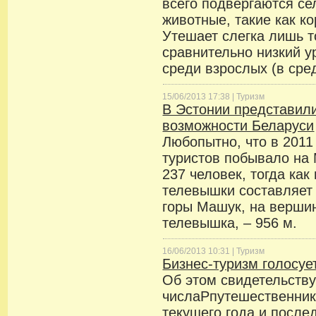
всего подвергаются с
животные, такие как к
Утешает слегка лишь т
сравнительно низкий 
среди взрослых (в ср
15/06/2013 17:38 |
Туризм
В Эстонии представили
возможности Беларуси
Любопытно, что в 2011
туристов побывало на
237 человек, тогда как
телевышки составляет 
горы Машук, на верши
телевышка, – 956 м.
16/06/2013 10:31 |
Туризм
Бизнес-туризм голосуе
Об этом свидетельству
числаPпутешественник
текущего года и после