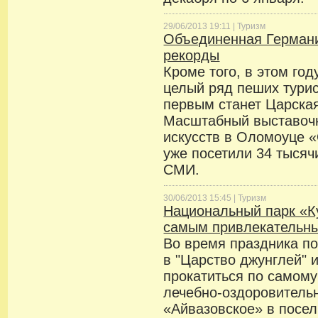
29/06/2013 19:11 |
Туризм
Объединенная Германи
рекорды
Кроме того, в этом го
целый ряд пеших тури
первым станет Царская
Масштабный выставоч
искусств в Оломоуце 
уже посетили 34 тысяч
СМИ.
30/06/2013 15:45 |
Туризм
Национальный парк «К
самым привлекательны
Во время праздника по
в "Царство джунглей" и
прокатиться по самому
лечебно-оздоровитель
«Айвазовское» в посел