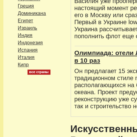
Василия уже проопер
Греция
настоящий момент ре
Доминикана
его в Москву или сраз
Египет
Первый в Украине low
Израиль
Украина рассчитывает
Индия
пополнить флот еще о
Индонезия
Испания
Олимпиада: отели
Италия
в 10 раз
Кипр
Он предлагает 15 эк
традиционном стиле m
располагающихся на 
океана. Проект преду
реконструкцию уже с
так и строительство 
Искусственн