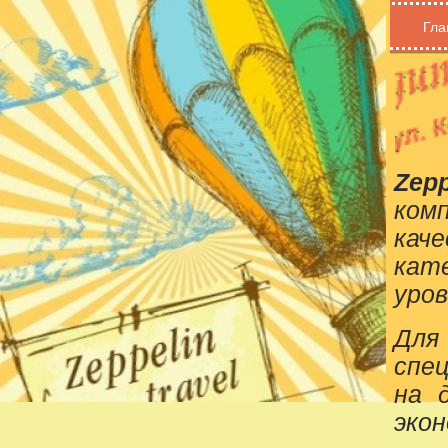
Гла
Zepp
ком
кач
кат
уров
Для
спе
на 
эко