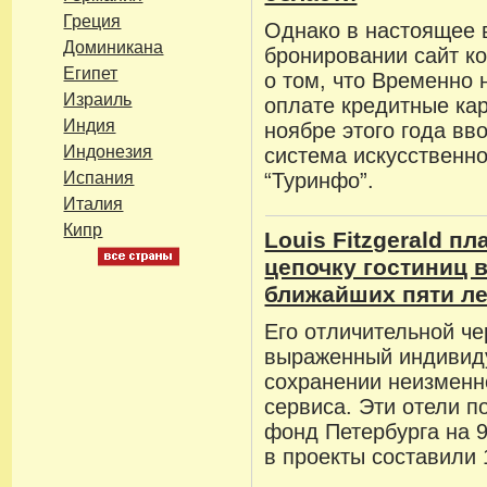
Греция
Однако в настоящее 
Доминикана
бронировании сайт к
Египет
о том, что Временно 
Израиль
оплате кредитные кар
Индия
ноябре этого года вв
Индонезия
система искусственн
Испания
“Туринфо”.
Италия
Кипр
Louis Fitzgerald п
цепочку гостиниц 
ближайших пяти ле
Его отличительной че
выраженный индивид
сохранении неизменн
сервиса. Эти отели п
фонд Петербурга на 
в проекты составили 