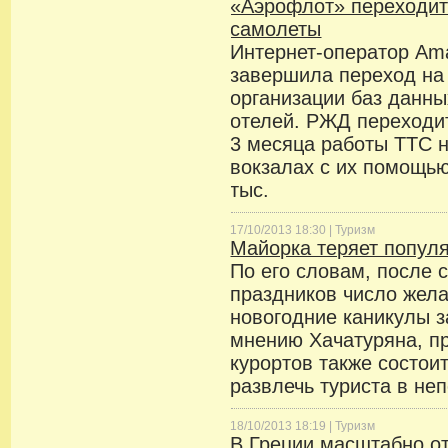
«Аэрофлот» переходит
самолеты
Интернет-оператор Am
завершила переход на
организации баз данны
отелей. РЖД переходи
3 месяца работы ТТС 
вокзалах с их помощь
тыс.
17/10/2013 18:30 |
Туризм
Майорка теряет популя
По его словам, после 
праздников число жел
новогодние каникулы з
мнению Хачатуряна, п
курортов также состоит
развлечь туриста в неп
18/10/2013 18:19 |
Туризм
В Греции масштабно о