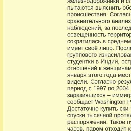
железнодорожники и с
пытаются выяснить об
происшествия. Соглас
сравнительного анализ
наблюдений, за после
освещенность террито
сократилась в средне
имеет своё лицо. Пос
группового изнасилова
студентки в Индии, ос
отношений к женщинам
января этого года мес
видели. Согласно резу
период с 1997 по 2004
заразившихся – иммигр
сообщает Washington Pr
Достаточно купить ски-
спуски тысячной прот
распоряжении. Такое п
часов, паром отходит 