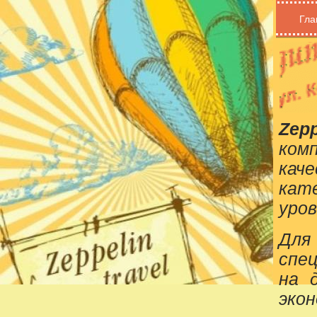
Гла
Zepp
ком
кач
кат
уров
Для
спе
на 
эко