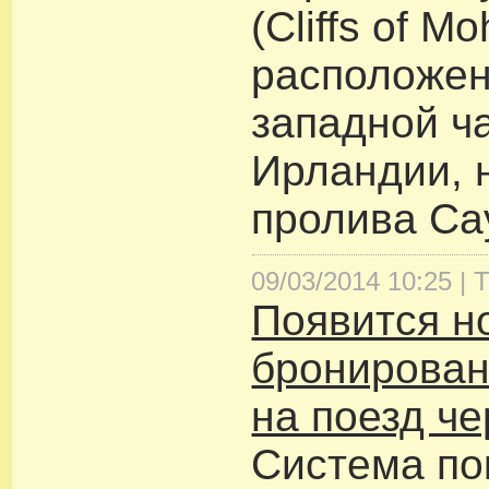
(Cliffs of Mo
расположен
западной ч
Ирландии, 
пролива Са
09/03/2014 10:25 |
Т
Появится н
бронирован
на поезд ч
Система по