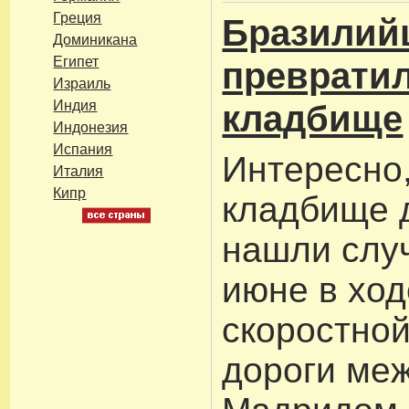
Греция
Бразилий
Доминикана
Египет
превратил
Израиль
Индия
кладбище
Индонезия
Испания
Интересно,
Италия
Кипр
кладбище 
нашли слу
июне в ход
скоростно
дороги ме