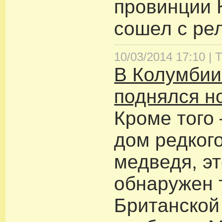
провинции 
сошел с ре
10/03/2014 17:10 |
Т
В Колумбии
поднялся но
Кроме того 
дом редког
медведя, эт
обнаружен 
Британской