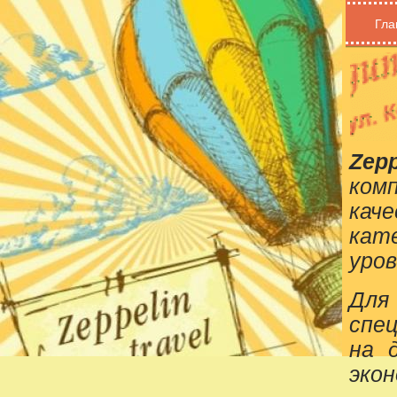
Гла
Zepp
ком
кач
кат
уров
Для
спе
на 
эко