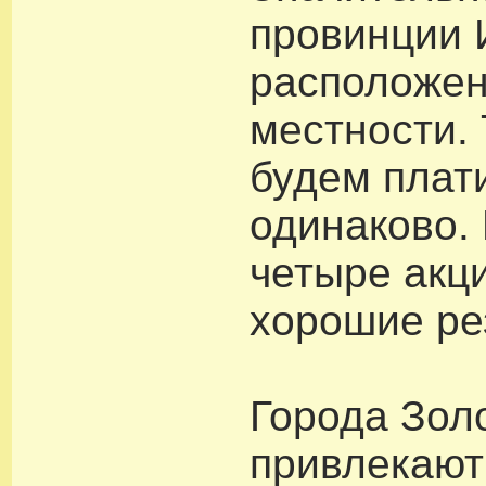
провинции 
расположен
местности.
будем плат
одинаково.
четыре акц
хорошие ре
Города Зол
привлекаю