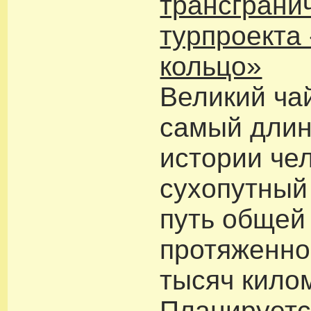
трансграни
турпроекта
кольцо»
Великий чай
самый длин
истории че
сухопутный
путь общей
протяженно
тысяч кило
Планируетс