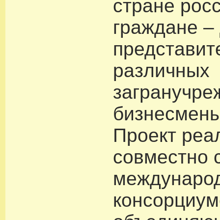
стране рос
граждане –
представит
различных
загранучре
бизнесмены
Проект реа
совместно 
междунаро
консорциум