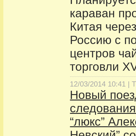
караван пр
Китая чере
Россию с п
центров ча
торговли XV
12/03/2014 10:41 |
Т
Новый поез
следования
“люкс” Але
Невский” с