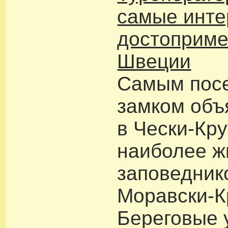
самые инт
достоприме
Швеции
Самым пос
замком объ
в Чески-Кр
наиболее 
заповедник
Моравски-К
Береговые 