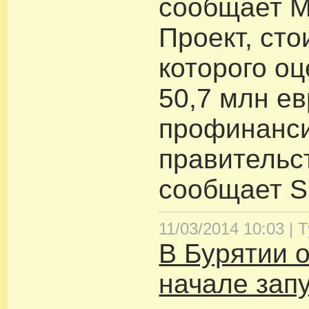
сообщает M
Проект, сто
которого о
50,7 млн ев
профинанс
правительс
сообщает Sk
11/03/2014 10:03 |
Т
В Бурятии 
начале зап