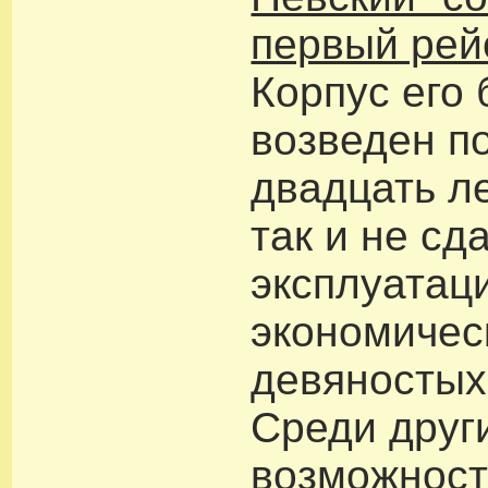
первый рей
Корпус его
возведен п
двадцать ле
так и не сд
эксплуатац
экономичес
девяностых
Среди друг
возможност