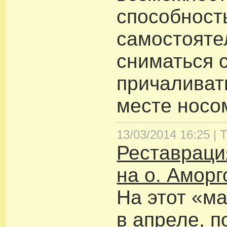
способност
самостояте
сниматься 
причаливат
месте носом
13/03/2014 16:25 |
Т
Реставраци
на о. Аморг
На этот «м
в апреле, п