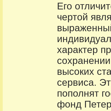
Его отличи
чертой явля
выраженны
индивидуа
характер п
сохранении
высоких ст
сервиса. Эт
пополнят г
фонд Петер