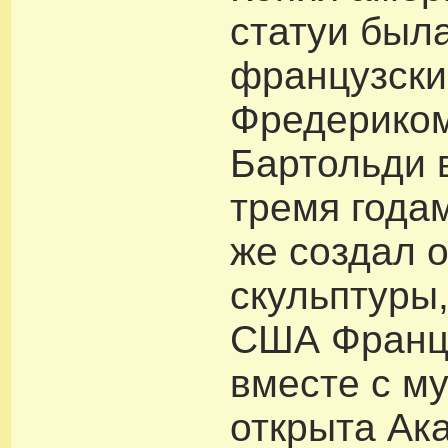
статуи был
французски
Фредерико
Бартольди в
тремя года
же создал 
скульптуры
США Франци
вместе с м
открыта Ак