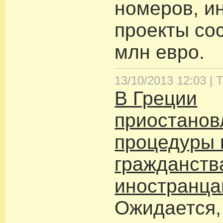
номеров, и
проекты со
млн евро.
13/10/2013 12:03 |
Т
В Греции
приостано
процедуры 
гражданств
иностранц
Ожидается,