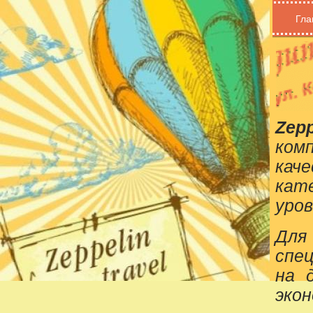
Гла
Zepp
ком
кач
кат
уров
Для
спе
на 
эко