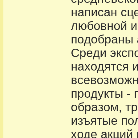
написан сц
любовной и
подобраны 
Среди эксп
находятся 
всевозможн
продукты -
образом, т
изъятые по
ходе акций 