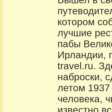
путеводител
котором со
лучшие рес
пабы Велик
Ирландии, 
travel.ru. З
наброски, 
летом 1937 
человека, ч
известно в