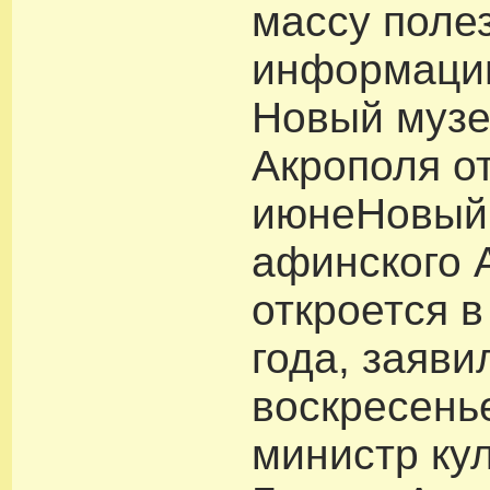
массу поле
информации
Новый музе
Акрополя о
июнеНовый
афинского 
откроется 
года, заяви
воскресень
министр ку