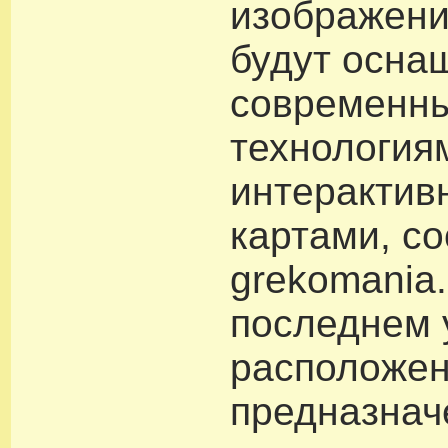
изображени
будут осна
современн
технология
интеракти
картами, с
grekomania.
последнем 
расположен
предназнач