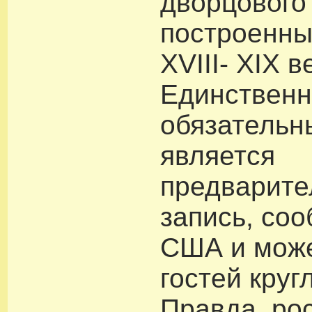
дворцового
построенны
XVIII- XIX в
Единствен
обязательн
является
предварите
запись, соо
США и може
гостей круг
Правда, ро