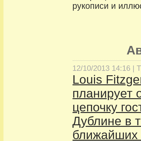
рукописи и иллю
А
12/10/2013 14:16 |
Т
Louis Fitzge
планирует 
цепочку гос
Дублине в 
ближайших 