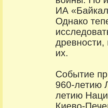
ИА «Байка
Однако теп
исследоват
древности,
их.
Событие пр
960-летию 
летию Наци
Киево-Пече