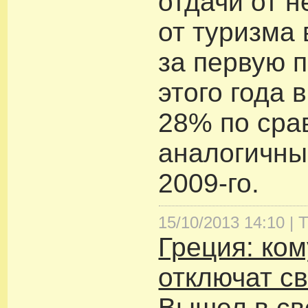
отдачи от н
от туризма
за первую 
этого года 
28% по сра
аналогичны
2009-го.
15/10/2013 14:10 |
Т
Греция: ком
отключат св
Вышел в св