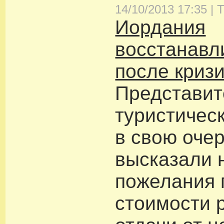
14/10/2013 17:35 |
Т
Иордания
восстанавл
после криз
Представит
туристическ
в свою очер
высказали 
пожелания 
стоимости 