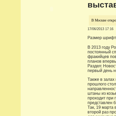
выстав
В Москве откро
17/06/2013 17:16
Размер шрифт
В 2013 году Р
постоянный сп
фракийцев пов
планов впервы
Раздел: Новос
первый день н
Также в залах
прошлого стол
направленность
штаны из козь
проходит при 
представлен б
Так, 19 марта
второй раз пр