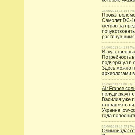
23/06/2013 15:46 |
Тур
Прокат веломо
Самолет DC-10
метров за пре
почувствовать
растянувшимся
24/06/2013 14:23 |
Тур
Искусственные
Потребность в
подчеркнул в 
Здесь можно п
археологами в
25/06/2013 11:09 |
Тур
Air France со
полудискаунте
Василия уже п
отправлять ли 
Украине low-c
года пополнит
26/06/2013 10:57 |
Тур
Олимпиада: от