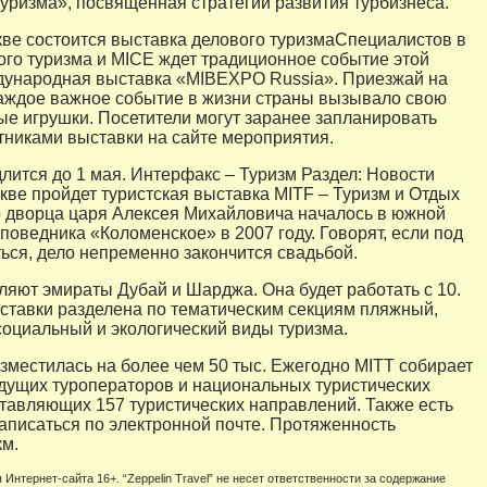
туризма», посвященная стратегии развития турбизнеса.
ве состоится выставка делового туризмаСпециалистов в
ого туризма и MICE ждет традиционное событие этой
дународная выставка «MIBEXPO Russia». Приезжай на
аждое важное событие в жизни страны вызывало свою
ые игрушки. Посетители могут заранее запланировать
стниками выставки на сайте мероприятия.
лится до 1 мая. Интерфакс – Туризм Раздел: Новости
скве пройдет туристская выставка MITF – Туризм и Отдых
 дворца царя Алексея Михайловича началось в южной
поведника «Коломенское» в 2007 году. Говорят, если под
ься, дело непременно закончится свадьбой.
яют эмираты Дубай и Шарджа. Она будет работать с 10.
тавки разделена по тематическим секциям пляжный,
социальный и экологический виды туризма.
зместилась на более чем 50 тыс. Ежегодно MITT собирает
дущих туроператоров и национальных туристических
тавляющих 157 туристических направлений. Также есть
аписаться по электронной почте. Протяженность
км.
 Интернет-сайта 16+. “Zeppelin Travel” не несет ответственности за содержание