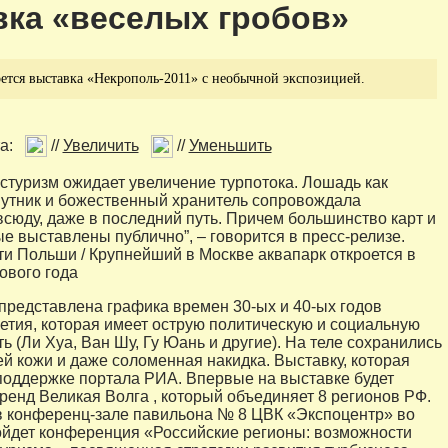
ка «веселых гробов»
ется выставка «Некрополь-2011» с необычной экспозицией.
а:
//
Увеличить
//
Уменьшить
остуризм ожидает увеличение турпотока. Лошадь как
утник и божественный хранитель сопровождала
сюду, даже в последний путь. Причем большинство карт и
е выставлены публично”, – говорится в пресс-релизе.
ти Польши / Крупнейший в Москве аквапарк откроется в
ового года
 представлена графика времен 30-ых и 40-ых годов
етия, которая имеет острую политическую и социальную
 (Ли Хуа, Ван Шу, Гу Юань и другие). На теле сохранились
ей кожи и даже соломенная накидка. Выставку, которая
поддержке портала РИА. Впервые на выставке будет
ренд Великая Волга , который объединяет 8 регионов РФ.
 в конференц-зале павильона № 8 ЦВК «Экспоцентр» во
ойдет конференция «Российские регионы: возможности