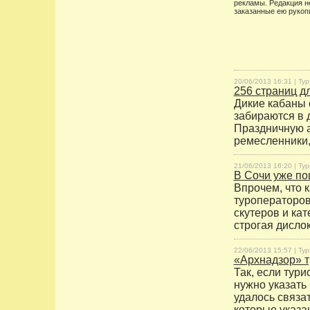
рекламы. Редакция н
заказанные ею рукоп
20/06/2013 16:31 |
Тур
256 страниц д
Дикие кабаны 
забираются в 
Праздничную а
ремесленники,
21/06/2013 16:20 |
Тур
В Сочи уже по
Впрочем, что 
туроператоров
скутеров и ка
строгая дислок
22/06/2013 15:57 |
Тур
«Архнадзор» т
Так, если тур
нужно указать
удалось связа
которые указа