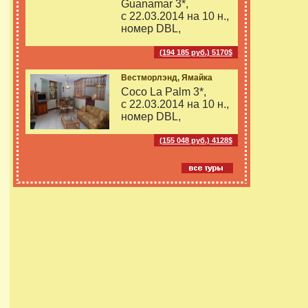
Guanamar 3*,
с 22.03.2014 на
10 н.,
номер DBL,
(194 185 руб.) 5170$
Вестморлэнд, Ямайка
Coco La Palm 3*,
с 22.03.2014 на
10 н.,
номер DBL,
(155 048 руб.) 4128$