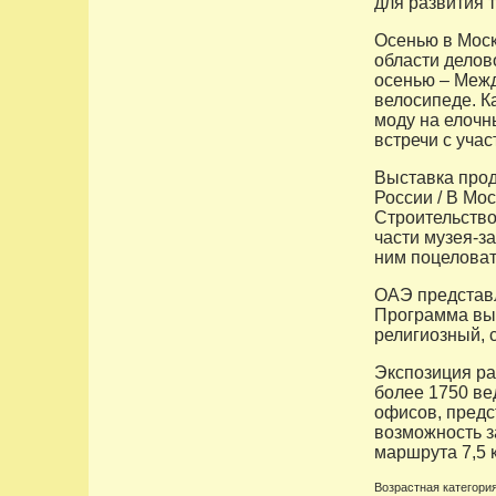
для развития 
Осенью в Моск
области делов
осенью – Меж
велосипеде. К
моду на елочн
встречи с уча
Выставка прод
России / В Мо
Строительство
части музея-за
ним поцеловат
ОАЭ представл
Программа выс
религиозный, 
Экспозиция ра
более 1750 ве
офисов, предс
возможность з
маршрута 7,5 
Возрастная категория