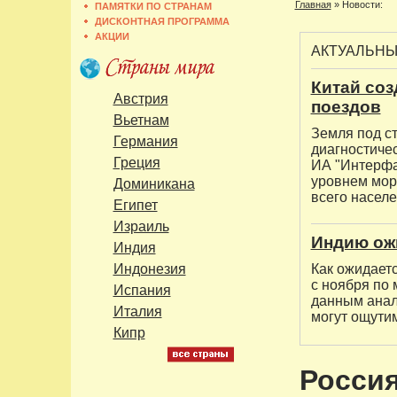
Главная
»
Новости:
ПАМЯТКИ ПО СТРАНАМ
ДИСКОНТНАЯ ПРОГРАММА
АКЦИИ
АКТУАЛЬН
Китай со
Австрия
поездов
Вьетнам
Земля под с
Германия
диагностиче
Греция
ИА "Интерфак
уровнем мор
Доминикана
всего населе
Египет
Израиль
Индию ожи
Индия
Индонезия
Как ожидаетс
с ноября по 
Испания
данным анал
Италия
могут ощутим
Кипр
Россия