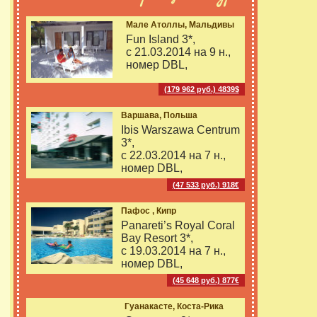
Мале Атоллы, Мальдивы
Fun Island 3*,
с 21.03.2014 на
9 н.,
номер DBL,
(179 962 руб.) 4839$
Варшава, Польша
Ibis Warszawa Centrum
3*,
с 22.03.2014 на
7 н.,
номер DBL,
(47 533 руб.) 918€
Пафос , Кипр
Panareti’s Royal Coral
Bay Resort 3*,
с 19.03.2014 на
7 н.,
номер DBL,
(45 648 руб.) 877€
Гуанакасте, Коста-Рика