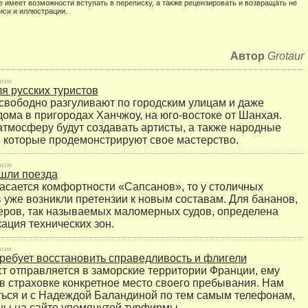
е имеет возможности вступать в переписку, а также рецензировать и возвращать не
иси и иллюстрации.
Автор
Grotaur
изм
ля русских туристов
свободно разгуливают по городским улицам и даже
дома в пригородах Ханчжоу, на юго-востоке от Шанхая.
тмосферу будут создавать артисты, а также народные
 которые продемонстрируют свое мастерство.
изм
шли поезда
касается комфортности «Сапсанов», то у столичных
 уже возникли претензии к новым составам. Для бананов,
теров, так называемых маломерных судов, определена
ация технических зон.
изм
ребует восстановить справедливость и флигели
ист отправляется в заморские территории Франции, ему
 в страховке конкретное место своего пребывания. Нам
ться и с Надеждой Баландиной по тем самым телефонам,
ны на сайте упомянутой турфирмы.