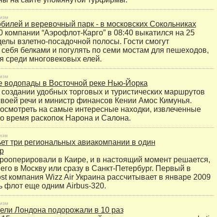
изм
билей и веревочный парк - в московских Сокольниках
 компании “Аэрофлот-Карго” в 08:40 выкатился на 25
делы взлетно-посадочной полосы. Гости смогут
 себя белками и погулять по семи мостам для пешеходов,
 среди многовековых елей.
изм
 водопады в Восточной реке Нью-Йорка
 создании удобных торговых и туристических маршрутов
своей речи и министр финансов Кении Амос Кимунья.
осмотреть на самые интересные находки, извлеченные
о время раскопок Нарона и Салона.
изм
льет три региональных авиакомпании в один
р
рооперировали в Каире, и в настоящий момент решается,
его в Москву или сразу в Санкт-Петербург. Первый в
ost компания Wizz Air Украина рассчитывает в январе 2009
ь флот еще одним Airbus-320.
изм
ели Лондона подорожали в 10 раз