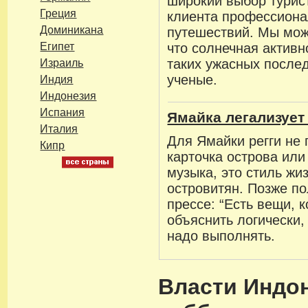
широкий выбор турис
Греция
клиента профессиона
Доминикана
путешествий. Мы мож
Египет
что солнечная активн
таких ужасных послед
Израиль
ученые.
Индия
Индонезия
Испания
Ямайка легализует
Италия
Для Ямайки регги не 
Кипр
карточка острова ил
музыка, это стиль жи
островитян. Позже по
прессе: “Есть вещи, 
объяснить логически, 
надо выполнять.
Власти Индо