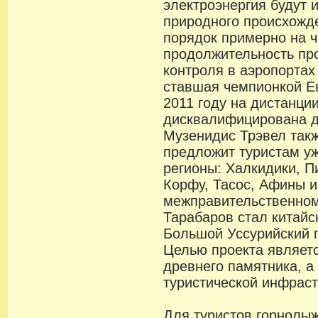
электроэнергия будут 
природного происхожд
порядок примерно на ч
продолжительность пр
контроля в аэропортах
ставшая чемпионкой Е
2011 году на дистанци
дисквалифицирована д
Музенидис Трэвел такж
предложит туристам у
регионы: Халкидики, Пи
Корфу, Тасос, Афины и
межправительственном
Тарабаров стал китайс
Большой Уссурийский п
Целью проекта являетс
древнего памятника, а
туристической инфраст
Для туристов горнолыж