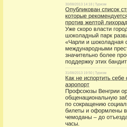
30/08/2013 14:18 |
Туризм
Опубликован список ст
которые рекомендуетс
против желтой лихора
Уже скоро власти горо
шоколадный парк разв
«Чарли и шоколадная 
международными прес
значительно более пр
поддержку этих бандит
31/08/2013 19:50 |
Туризм
Как не испортить себе 
аэропорт
Профсоюзы Венгрии ор
общенациональную заб
по сокращению социал
билеты и оформлены в
чемоданы – до отъезд
часы.