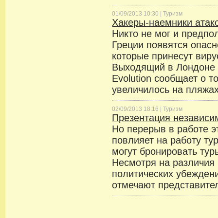
01/09/2013 10:30 |
Туризм
Хакеры-наемники атак
Никто не мог и предпо
Греции появятся опас
которые принесут виру
Выходящий в Лондоне ж
Evolution сообщает о т
увеличилось на пляжах
02/09/2013 18:16 |
Туризм
Презентация независи
Но перерыв в работе э
повлияет на работу ту
могут бронировать тур
Несмотря на различия 
политических убежден
отмечают представите