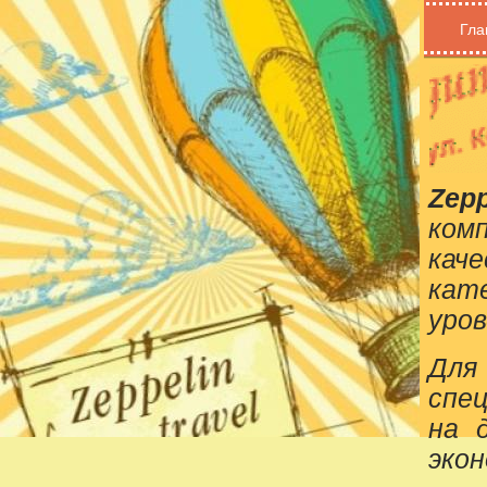
Гла
Zepp
ком
кач
кат
уров
Для
спе
на 
эко