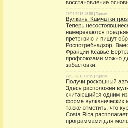
восстановление основн
28/08/2013 18:55 |
Туризм
Вулканы Камчатки гроз
Теперь несостоявшиес
намереваются предъяви
претензию и пишут об
Роспотребнадзор. Вмес
Франции Ксавье Бертра
профсоюзами можно до
забастовки.
29/08/2013 09:35 |
Туризм
Получи роскошный ав
Здесь расположен вулк
считающийся одним из
форме вулканических к
также отметить, что ку
Costa Rica располагае
программами для мол