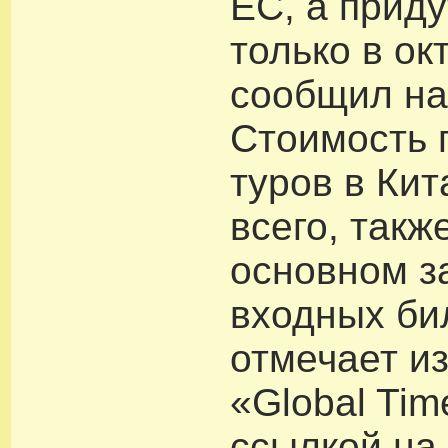
ЕС, а приду
только в ок
сообщил на
Стоимость 
туров в Кит
всего, такж
основном з
входных би
отмечает и
«Global Tim
ссылкой на