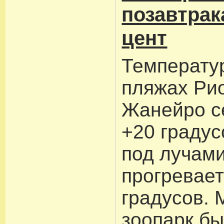
позавтрак
цент
Температу
пляжах Рио
Жанейро с
+20 градус
под лучам
прогревает
градусов. 
зоопарк бы