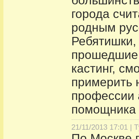
большинств
города счи
родным рус
Ребятишки,
прошедшие 
кастинг, см
примерить 
профессии 
помощника 
21/11/2013 17:01 |
Т
По Москве 