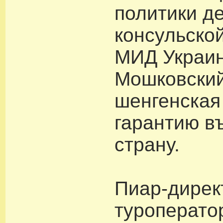
политики д
консульско
МИД Украи
Мошковский
шенгенская
гарантию в
страну.
Пиар-дирек
туроператор