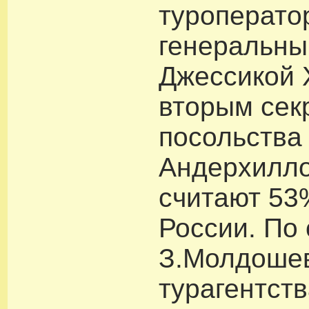
туроперато
генеральны
Джессикой 
вторым сек
посольства
Андерхилло
считают 53
России. По
З.Молдоше
турагентст