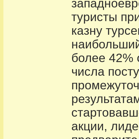
западноевр
туристы пр
казну турсе
наибольший
более 42% 
числа пост
промежуто
результата
стартовавш
акции, лид