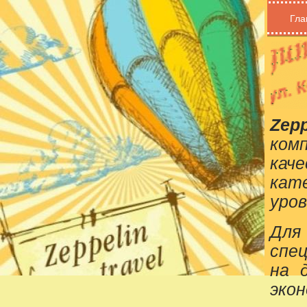
Гла
Zepp
ком
кач
кат
уров
Для
спе
на 
эко