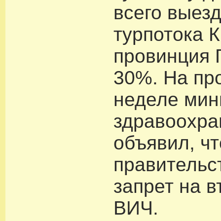
всего выез
турпотока К
провинция 
30%. На пр
неделе мин
здравоохра
объявил, чт
правительс
запрет на в
ВИЧ.