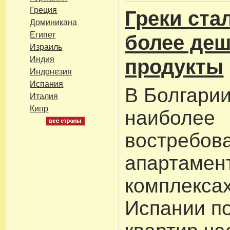
Греция
Греки ста
Доминикана
Египет
более де
Израиль
Индия
продукты
Индонезия
Испания
В Болгарии
Италия
Кипр
наиболее
востребов
апартамен
комплексах
Испании п