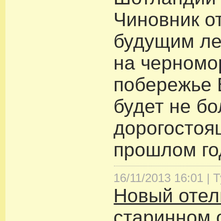
Чиновник о
будущим ле
на черномо
побережье 
будет не б
дорогостоя
прошлом го
16/11/2013 16:01 |
Т
Новый отел
старинном 