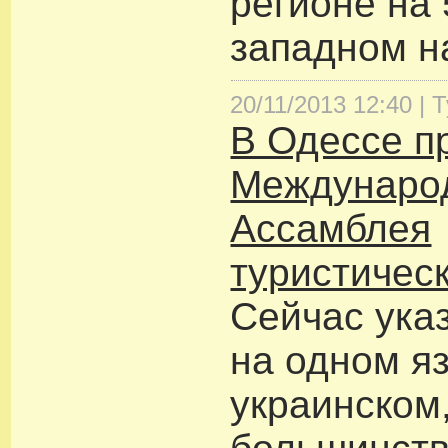
регионе на 
западном н
20/11/2013 12:40 |
Т
В Одессе пр
Междунаро
Ассамблея
туристичес
Сейчас ука
на одном я
украинском,