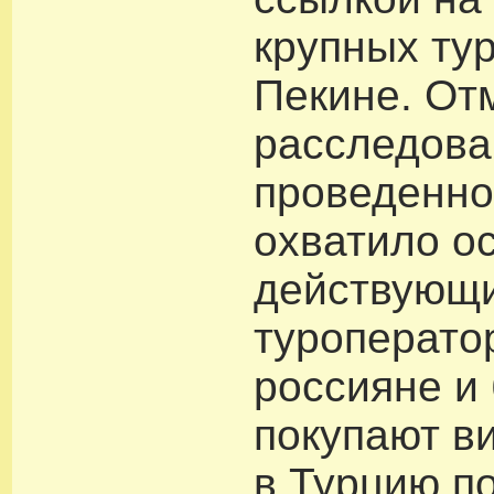
крупных тур
Пекине. От
расследова
проведенное
охватило о
действующи
туроперато
россияне и
покупают в
в Турцию п