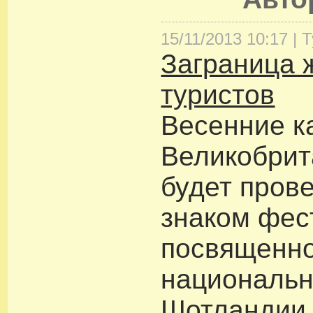
15/11/2013 10:17 |
Т
Заграница 
туристов
Весенние к
Великобрит
будет пров
знаком фес
посвященно
национальн
Шотландии 