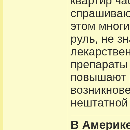
квартир ча
спрашиваю
этом многи
руль, не зн
лекарстве
препараты
повышают 
возникнов
нештатной 
В Америк