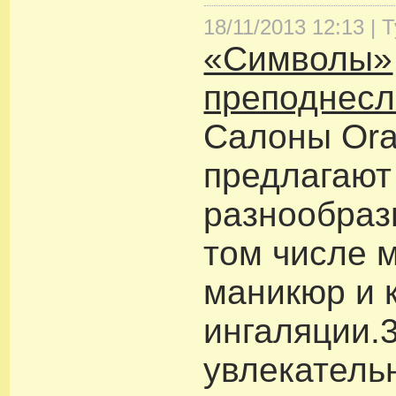
18/11/2013 12:13 |
Т
«Символы»
преподнесл
Салоны Or
предлагают
разнообраз
том числе 
маникюр и 
ингаляции.3
увлекатель