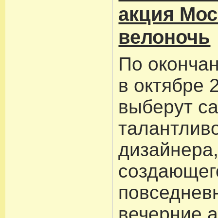
акция Мос
велоночь
По окончан
в октябре 
выберут с
талантлив
дизайнера
создающег
повседнев
вечерние а