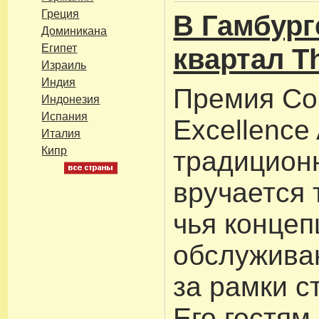
Греция
В Гамбург
Доминикана
Египет
квартал T
Израиль
Индия
Премия Co
Индонезия
Испания
Excellence
Италия
Кипр
традицион
вручается 
чья концеп
обслужива
за рамки с
Его гостям