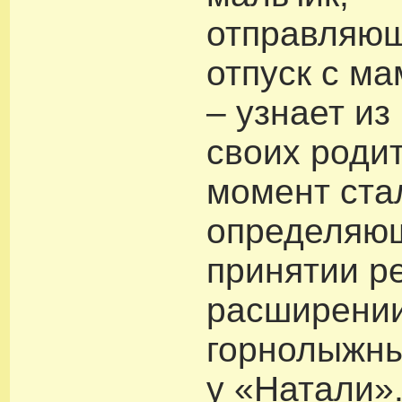
отправляющ
отпуск с ма
– узнает из
своих роди
момент ста
определяю
принятии р
расширени
горнолыжны
у «Натали»