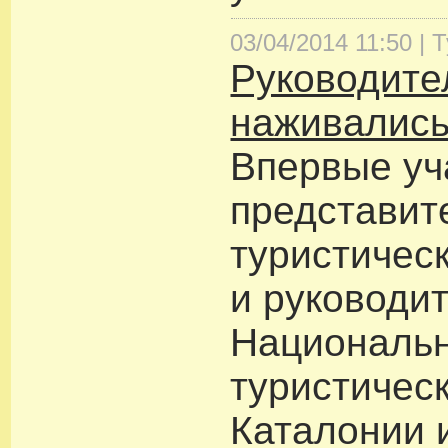
03/04/2014 11:50 |
Т
Руководите
наживались
Впервые уч
представит
туристичес
и руководи
Националь
туристичес
Каталонии 