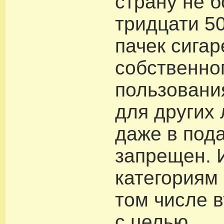
страну не 
тридцати 5
пачек сигар
собственно
пользования
для других 
даже в под
запрещен.
категориям 
том числе
с целью