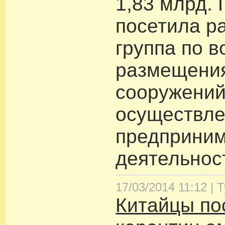
1,83 млрд.
посетила р
группа по 
размещени
сооружений
осуществл
предприним
деятельнос
17/03/2014 11:12 |
Т
Китайцы по