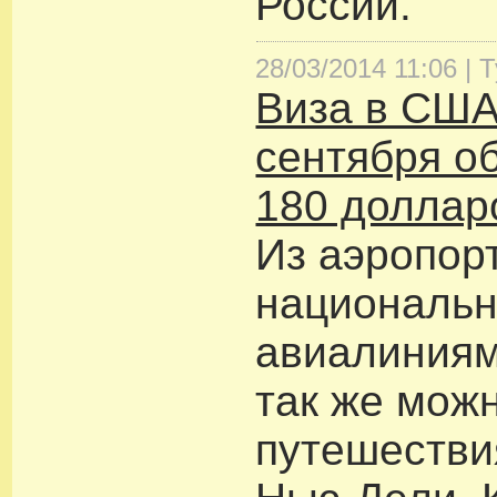
России.
28/03/2014 11:06 |
Т
Виза в США
сентября о
180 доллар
Из аэропор
националь
авиалиниям
так же мож
путешестви