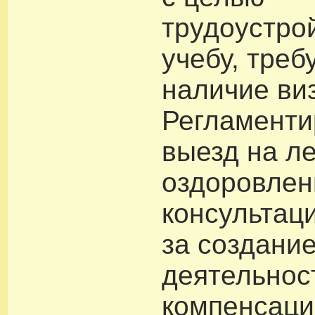
трудоустро
учебу, треб
наличие ви
Регламенти
выезд на л
оздоровлен
консультац
за создани
деятельнос
компенсаци