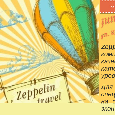
Гла
Zepp
ком
кач
кат
уров
Для
спе
на 
эко