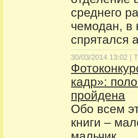
среднего р
чемодан, в
спрятался а
30/03/2014 13:02 |
Т
Фотоконкур
кадр»: поло
пройдена
Обо всем э
книги – ма
мальчик,