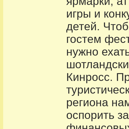
ярмарки, а
игры и кон
детей. Чтоб
гостем фес
нужно ехать
шотландски
Кинросс. П
туристичес
региона на
оспорить за
финансовых