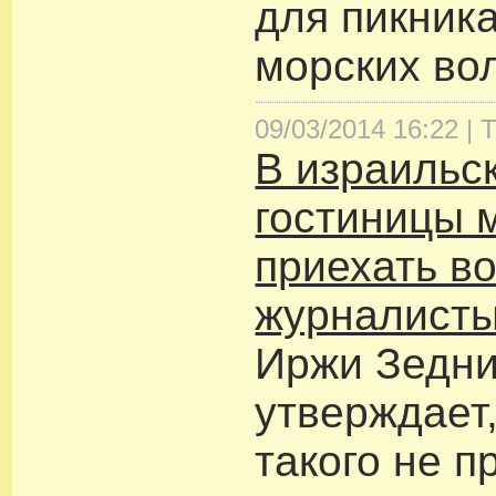
для пикник
морских во
09/03/2014 16:22 |
Т
В израильс
гостиницы 
приехать в
журналист
Иржи Зедни
утверждает,
такого не п