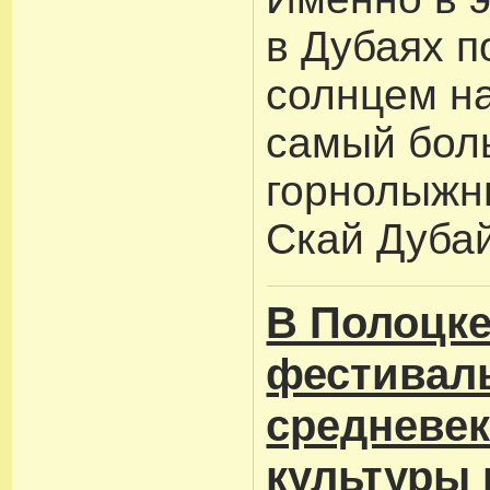
в Дубаях 
солнцем н
самый бол
горнолыжн
Скай Дубай
В Полоцке
фестивал
средневе
культуры 