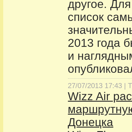
другое. Для
список сам
значительн
2013 года 
и наглядны
опубликовал
27/07/2013 17:43 |
Т
Wizz Air ра
маршрутную
Донецка