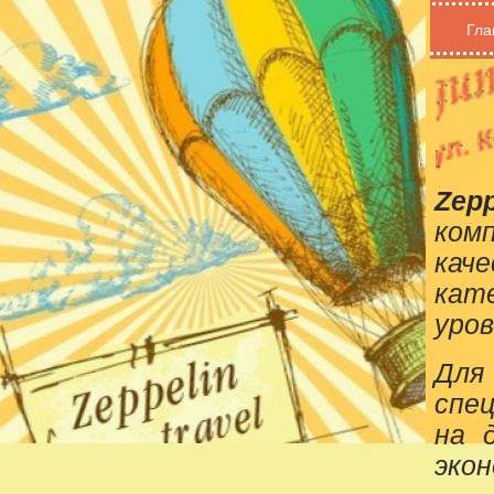
Гла
Zepp
ком
кач
кат
уров
Для
спе
на 
эко