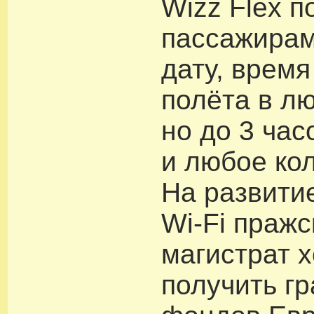
Wizz Flex п
пассажирам
дату, врем
полёта в л
но до 3 час
и любое кол
На развити
Wi-Fi пражс
магистрат х
получить гр