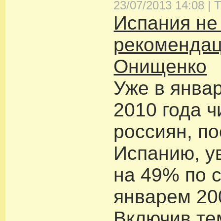
23/07/2013 14:08 |
Т
Испания не
рекоменда
Онищенко
Уже в янва
2010 года ч
россиян, п
Испанию, у
на 49% по 
январем 20
Включив т