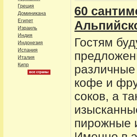
Греция
60 сантим
Доминикана
Египет
Альпийско
Израиль
Индия
Гостям буд
Индонезия
Испания
предложе
Италия
Кипр
различные 
кофе и фр
соков, а т
изысканны
пирожные 
Именно в э