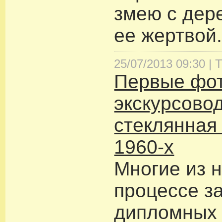
змею с дер
ее жертвой
25/07/2013 09:30 |
Т
Первые фот
экскурсово
стеклянная
1960-х
Многие из н
процессе з
дипломных 