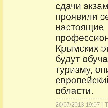
сдачи экза
проявили с
настоящие
профессио
Крымских э
будут обуч
туризму, оп
европейски
области.
26/07/2013 19:07 |
Т