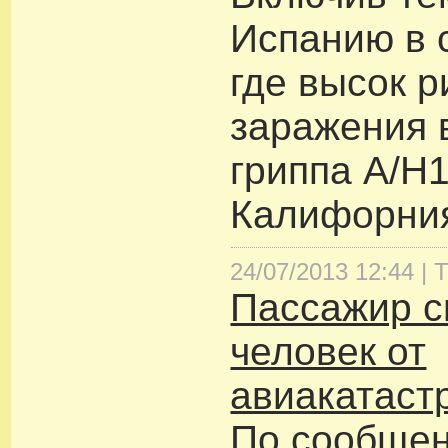
Испанию в 
где высок р
заражения 
гриппа А/H
Калифорни
24/07/2013 12:44 |
Т
Пассажир с
человек от
авиакатас
По сообще