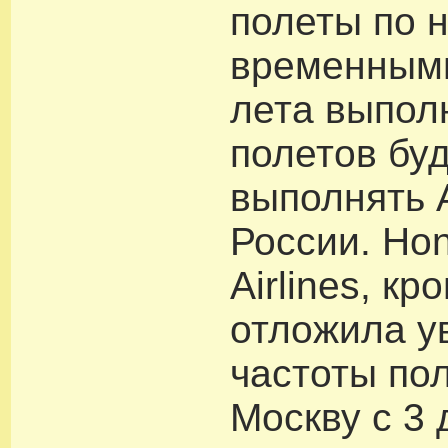
полеты по 
временными
лета выпол
полетов бу
выполнять 
России. Ho
Airlines, кр
отложила у
частоты по
Москву с 3 