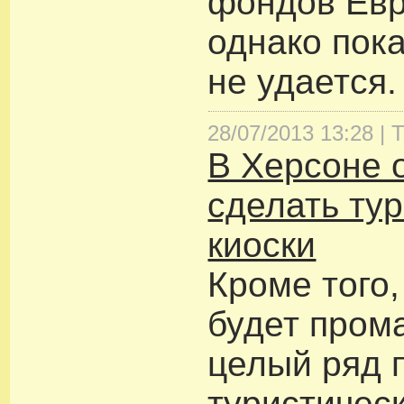
фондов Евр
однако пока
не удается.
28/07/2013 13:28 |
Т
В Херсоне
сделать ту
киоски
Кроме того,
будет пром
целый ряд 
туристичес