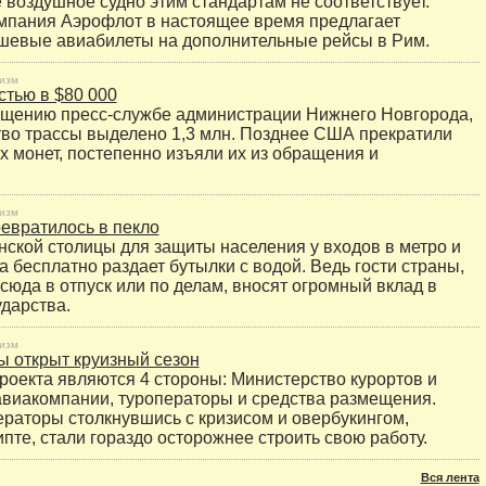
 воздушное судно этим стандартам не соответствует.
мпания Аэрофлот в настоящее время предлагает
шевые авиабилеты на дополнительные рейсы в Рим.
изм
стью в $80 000
бщению пресс-службе администрации Нижнего Новгорода,
тво трассы выделено 1,3 млн. Позднее США прекратили
х монет, постепенно изъяли их из обращения и
изм
евратилось в пекло
нской столицы для защиты населения у входов в метро и
а бесплатно раздает бутылки с водой. Ведь гости страны,
юда в отпуск или по делам, вносят огромный вклад в
ударства.
изм
ы открыт круизный сезон
роекта являются 4 стороны: Министерство курортов и
авиакомпании, туроператоры и средства размещения.
ераторы столкнувшись с кризисом и овербукингом,
пте, стали гораздо осторожнее строить свою работу.
Вся лента