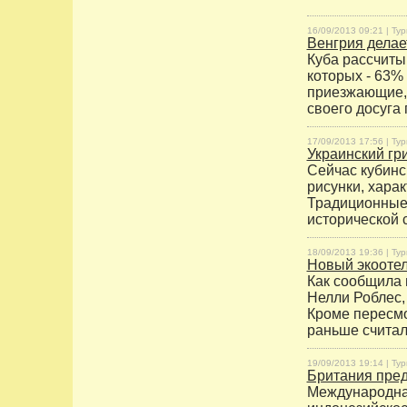
16/09/2013 09:21 |
Тур
Венгрия делае
Куба рассчиты
которых - 63% 
приезжающие, 
своего досуга
17/09/2013 17:56 |
Тур
Украинский гр
Сейчас кубинс
рисунки, хара
Традиционные 
исторической 
18/09/2013 19:36 |
Тур
Новый экоотел
Как сообщила 
Нелли Роблес,
Кроме пересмо
раньше считало
19/09/2013 19:14 |
Тур
Британия пре
Международная