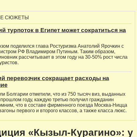
ЫЕ СЮЖЕТЫ
й турпоток в Египет может сократиться на
озом поделился глава Ростуризма Анатолий Ярочкин с
истром РФ Владимиром Путиным. Таким образом,
иновник рассчитывает в этом году на 30-50% рост числа
уристов.
й перевозчик сокращает расходы на
ние
и Болгарии отметили, что из 750 тысяч виз, выданных
 прошлом году, каждую третью получил гражданин
омним, что в составе фирменного поезда Москва-Ницца
агоны первого и второго классов, а также класса люкс.
иция «Кызыл-Курагино»: у