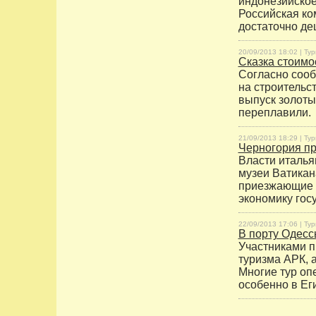
индонезийское
Российская ко
достаточно де
20/09/2013 18:02 |
Тур
Сказка стоимо
Согласно соо
на строительс
выпуск золоты
переплавили.
21/09/2013 18:29 |
Тур
Черногория пр
Власти италья
музеи Ватикан
приезжающие с
экономику гос
22/09/2013 17:06 |
Тур
В порту Одесс
Участниками п
туризма АРК, 
Многие тур оп
особенно в Еги