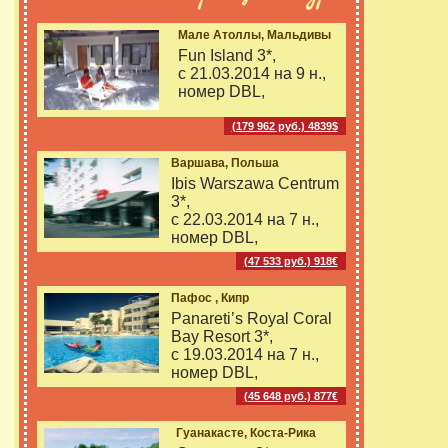
Мале Атоллы, Мальдивы
Fun Island 3*,
с 21.03.2014 на
9 н.,
номер DBL,
(179 962 руб.) 4839$
Варшава, Польша
Ibis Warszawa Centrum
3*,
с 22.03.2014 на
7 н.,
номер DBL,
(47 533 руб.) 918€
Пафос , Кипр
Panareti’s Royal Coral
Bay Resort 3*,
с 19.03.2014 на
7 н.,
номер DBL,
(45 648 руб.) 877€
Гуанакасте, Коста-Рика