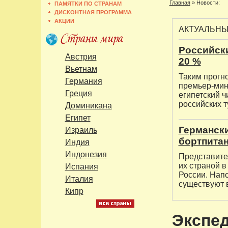
Главная
»
Новости:
ПАМЯТКИ ПО СТРАНАМ
ДИСКОНТНАЯ ПРОГРАММА
АКЦИИ
АКТУАЛЬН
Российски
Австрия
20 %
Вьетнам
Таким прогн
Германия
премьер-мин
Греция
египетский ч
российских т
Доминикана
Египет
Германски
Израиль
бортпита
Индия
Индонезия
Представител
их страной в
Испания
России. Нап
Италия
существуют в
Кипр
Экспед