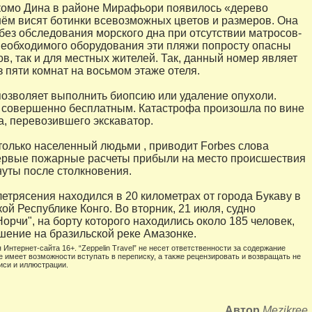
комо Дина в районе Мирафьори появилось «дерево
нём висят ботинки всевозможных цветов и размеров. Она
 без обследования морского дна при отсутствии матросов-
необходимого оборудования эти пляжи попросту опасны
ов, так и для местных жителей. Так, данный номер являет
з пяти комнат на восьмом этаже отеля.
позволяет выполнить биопсию или удаление опухоли.
 совершенно бесплатным. Катастрофа произошла по вине
а, перевозившего экскаватор.
 только населенный людьми , приводит Forbes слова
ервые пожарные расчеты прибыли на место происшествия
нуты после столкновения.
етрясения находился в 20 километрах от города Букаву в
ой Республике Конго. Во вторник, 21 июля, судно
орчи", на борту которого находились около 185 человек,
шение на бразильской реке Амазонке.
 Интернет-сайта 16+. “Zeppelin Travel” не несет ответственности за содержание
е имеет возможности вступать в переписку, а также рецензировать и возвращать не
иси и иллюстрации.
Автор
Mezikree