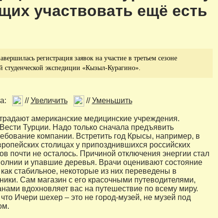
щих участвовать ещё есть
завершилась регистрация заявок на участие в третьем сезоне
й студенческой экспедиции «Кызыл-Курагино».
а:
//
Увеличить
//
Уменьшить
страдают американские медицинские учреждения.
Вести Турции. Надо только сначала предъявить
ебование компании. Встретить год Крысы, например, в
ропейских столицах у припозднившихся российских
ов почти не осталось. Причиной отключения энергии стал
молнии и упавшие деревья. Врачи оценивают состояние
как стабильное, некоторые из них переведены в
ники. Сам магазин с его красочными путеводителями,
нами вдохновляет вас на путешествие по всему миру.
что Ичери шехер – это не город-музей, не музей под
ом.