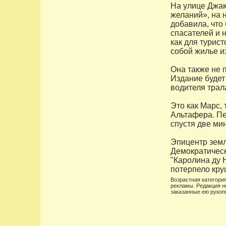
На улице Джа
желаний», на 
добавила, что
спасателей и 
как для турист
собой жилье и
Она также не 
Издание будет
водителя трал
Это как Марс,
Альтафера. П
спустя две ми
Эпицентр земл
Демократическ
"Каролина ду Н
потерпело кру
Возрастная категория
рекламы. Редакция н
заказанные ею рукоп