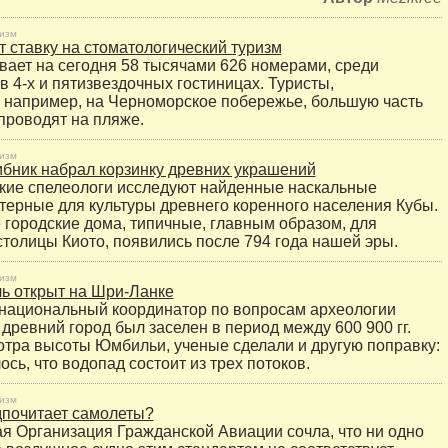
изм
т ставку на стоматологический туризм
вает на сегодня 58 тысячами 626 номерами, среди
в 4-х и пятизвездочных гостиницах. Туристы,
например, на Черноморское побережье, большую часть
 проводят на пляже.
изм
ибник набрал корзинку древних украшений
кие спелеологи исследуют найденные наскальные
ктерные для культуры древнего коренного населения Кубы.
городские дома, типичные, главным образом, для
столицы Киото, появились после 794 года нашей эры.
изм
ь открыт на Шри-Ланке
национальный координатор по вопросам археологии
 древний город был заселен в период между 600 900 гг.
тра высоты Юмбильи, ученые сделали и другую поправку:
сь, что водопад состоит из трех потоков.
изм
дпочитает самолеты?
 Организация Гражданской Авиации сочла, что ни одно