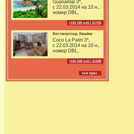
Guanamar 3*,
с 22.03.2014 на
10 н.,
номер DBL,
(194 185 руб.) 5170$
Вестморлэнд, Ямайка
Coco La Palm 3*,
с 22.03.2014 на
10 н.,
номер DBL,
(155 048 руб.) 4128$