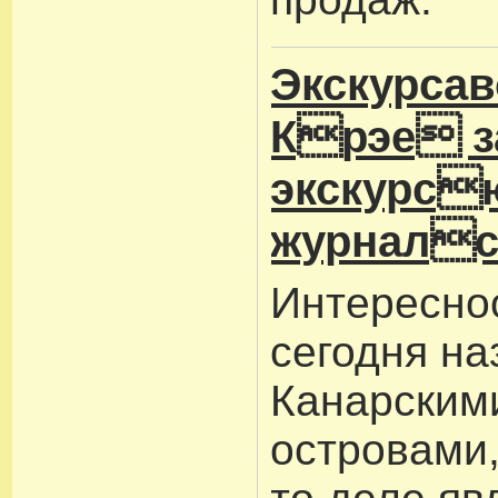
Экскурса
Крэе з
экскурс
журнал
Интересноо
сегодня н
Канарским
островами,