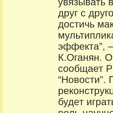
увязывать 
друг с друг
достичь ма
мультиплик
эффекта”, 
К.Оганян. О
сообщает 
“Новости”. 
реконструк
будет игра
роль научн