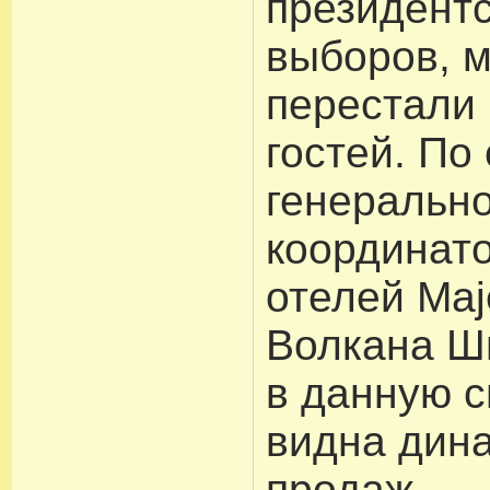
президент
выборов, м
перестали
гостей. По
генерально
координато
отелей Maj
Волкана Ш
в данную 
видна дин
продаж.