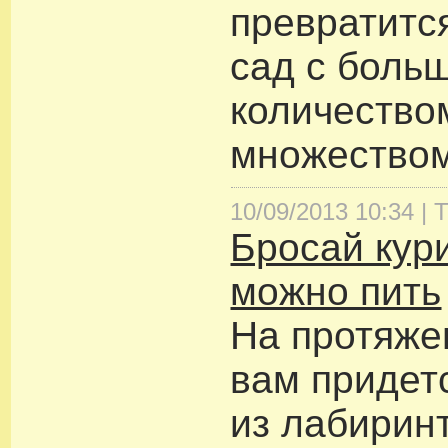
превратитс
сад с боль
количество
множеством
10/09/2013 10:34 |
Т
Бросай кури
можно пить
На протяже
вам придет
из лабирин