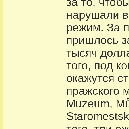
за то, чтоб
нарушали 
режим. За 
пришлось з
тысяч долл
того, под к
окажутся с
пражского 
Muzeum, Mů
Staromests
того, три 