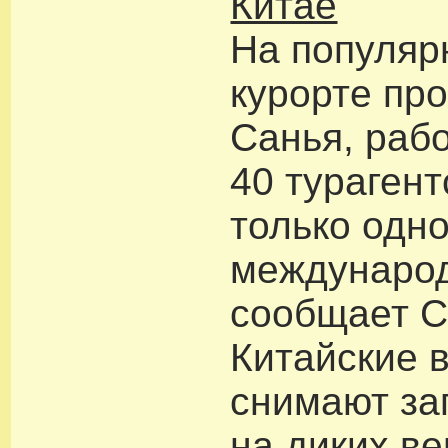
Китае
На популя
курорте пр
Санья, раб
40 турагент
только одно
междунаро
сообщает С
Китайские 
снимают за
на диких ве