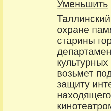
Уменьшить
Таллинский
охране пам
старины го
департамен
культурных
возьмет по
защиту инт
находящего
кинотеатро