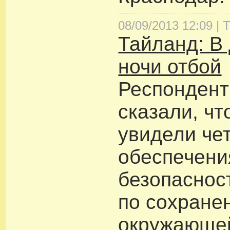
08/09/2013 12:09 |
Т
Тайланд: В
ночи отбой
Респондент
сказали, чт
увидели че
обеспечени
безопаснос
по сохране
окружающе