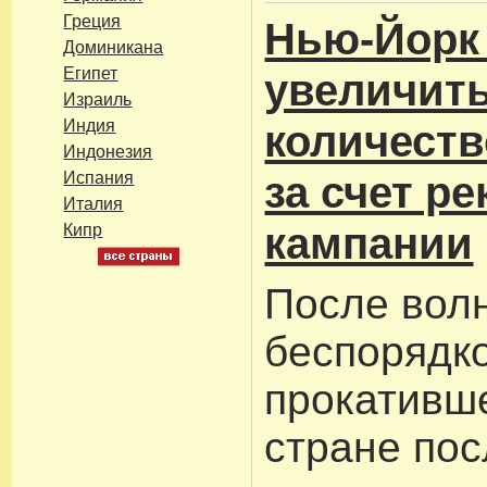
Греция
Нью-Йорк
Доминикана
Египет
увеличит
Израиль
Индия
количеств
Индонезия
за счет р
Испания
Италия
кампании
Кипр
После вол
беспорядко
прокативш
стране пос