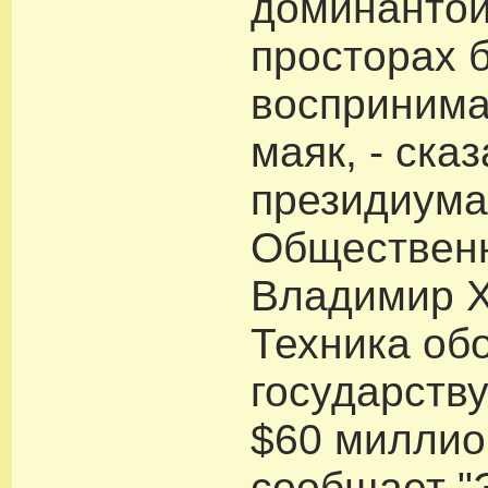
доминантой
просторах 
воспринима
маяк, - ска
президиум
Общественн
Владимир 
Техника об
государств
$60 миллио
сообщает "