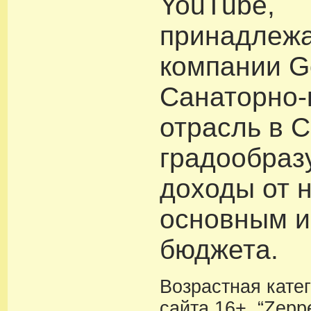
YouTube,
принадлеж
компании G
Санаторно-
отрасль в 
градообраз
доходы от 
основным и
бюджета.
Возрастная кате
сайта 16+. “Zeppe