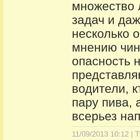
множество 
задач и да
несколько 
мнению чин
опасность 
представля
водители, 
пару пива, а
всерьез на
11/09/2013 10:12 |
Т