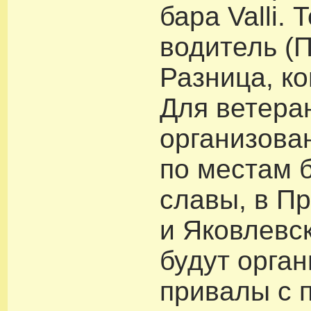
бара Valli.
водитель (
Разница, ко
Для ветера
организова
по местам 
славы, в П
и Яковлевс
будут орга
привалы с 