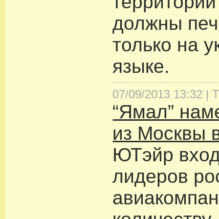
территории
должны печ
только на 
языке.
07/09/2013 13:32 |
Т
“Ямал” нам
из Москвы 
ЮТэйр вход
лидеров ро
авиакомпан