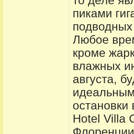
то деле я
пиками гиг
подводных
Любое врем
кроме жарк
влажных и
августа, б
идеальным
остановки 
Hotel Villa
Флоренции