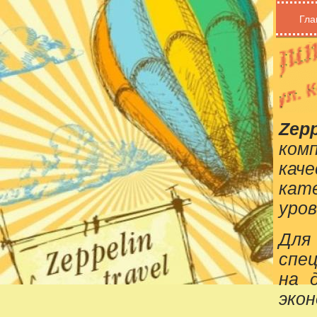
Гла
Zepp
ком
кач
кат
уров
Для
спе
на 
эко