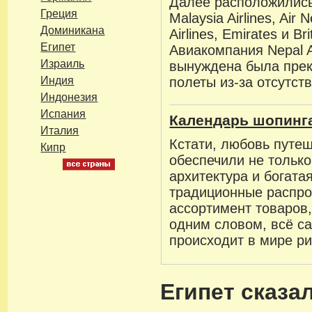
Далее расположились 
Греция
Malaysia Airlines, Air
Доминикана
Airlines, Emirates и Bri
Египет
Авиакомпания Nepal A
Израиль
вынуждена была пре
Индия
полеты из-за отсутст
Индонезия
Испания
Календарь шопинг
Италия
Кстати, любовь путе
Кипр
обеспечили не тольк
архитектура и богатая
традиционные распр
ассортимент товаров,
одним словом, всё са
происходит в мире ри
Египет сказа