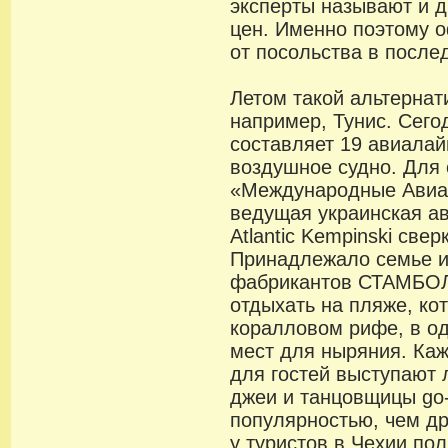
эксперты называют и 
цен. Именно поэтому 
от посольства в после
Летом такой альтернат
например, Тунис. Сего
составляет 19 авиалай
воздушное судно. Для
«Международные Авиа
ведущая украинская а
Atlantic Kempinski све
Принадлежало семье и
фабрикантов СТАМБОЛ
отдыхать на пляже, ко
коралловом рифе, в о
мест для ныряния. Каж
для гостей выступают 
джеи и танцовщицы go
популярностью, чем др
у туристов в Чехии по