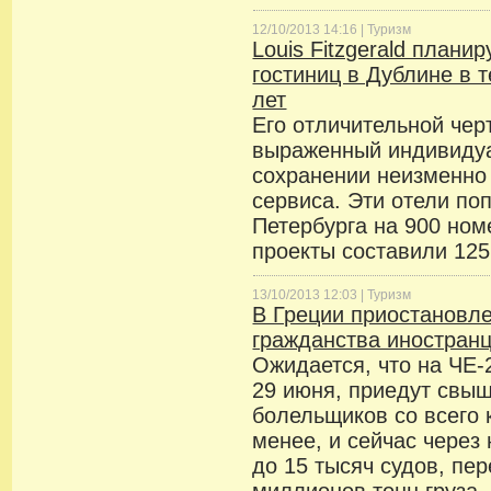
12/10/2013 14:16 |
Туризм
Louis Fitzgerald плани
гостиниц в Дублине в 
лет
Его отличительной чер
выраженный индивидуа
сохранении неизменно
сервиса. Эти отели по
Петербурга на 900 ном
проекты составили 125
13/10/2013 12:03 |
Туризм
В Греции приостановл
гражданства иностран
Ожидается, что на ЧЕ-
29 июня, приедут свы
болельщиков со всего 
менее, и сейчас через
до 15 тысяч судов, пе