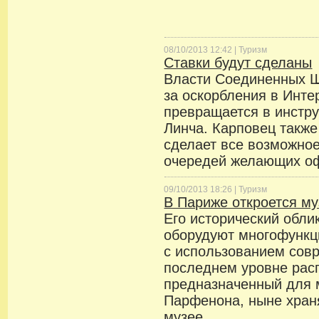
08/10/2013 12:42 |
Туризм
Ставки будут сделаны
Власти Соединенных Ш
за оскорбления в Инте
превращается в инстру
Линча. Карповец также
сделает все возможно
очередей желающих оф
09/10/2013 18:26 |
Туризм
В Париже откроется м
Его исторический облик
оборудуют многофункц
с использованием сов
последнем уровне рас
предназначенный для 
Парфенона, ныне хран
музее.