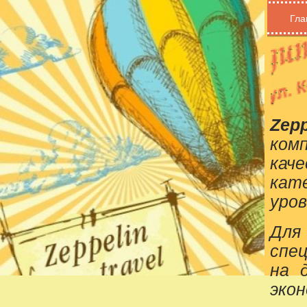
Гла
Zepp
ком
кач
кат
уров
Для
спе
на 
эко